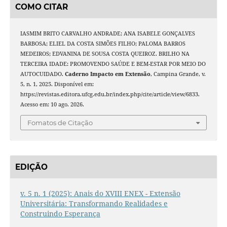
COMO CITAR
IASMIM BRITO CARVALHO ANDRADE; ANA ISABELE GONÇALVES
BARBOSA; ELIEL DA COSTA SIMÕES FILHO; PALOMA BARROS
MEDEIROS; EDVANINA DE SOUSA COSTA QUEIROZ. BRILHO NA
TERCEIRA IDADE: PROMOVENDO SAÚDE E BEM-ESTAR POR MEIO DO
AUTOCUIDADO.
Caderno Impacto em Extensão
, Campina Grande, v.
5, n. 1, 2025. Disponível em:
https://revistas.editora.ufcg.edu.br/index.php/cite/article/view/6833.
Acesso em: 10 ago. 2026.
Fomatos de Citação
EDIÇÃO
v. 5 n. 1 (2025): Anais do XVIII ENEX - Extensão
Universitária: Transformando Realidades e
Construindo Esperança