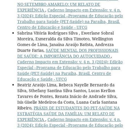
NO SETEMBRO AMARELO: UM RELATO DE
EXPERIÊNCIA
,
Caderno Impacto em Extensão: v. 4 n.
3 (2024): Edição Especial –Programa de Educação pelo
Trabalho para Saúde (PET-Saúde) na Paraíba, Brasil.
Centro de Educação e Saúde - UFCG
Sabrina Vitória Rodrigues Silva , Ewerlane Sobral
Moreira, Esmeralda da Silva Timoteo, Wellington
Gomes de Lima, Janaína Araújo Batista, Andrezza
Duarte Farias,
SAÚDE MENTAL DOS PROFISSIONAIS
DE SAÚDE: A IMPORTÂNCIA DO AUTOCUIDADO
,
Caderno Impacto em Extensão: v. 4 n. 3 (2024): Edição
Especial –Programa de Educação pelo Trabalho para
Saúde (PET-Saúde) na Paraíba, Brasil. Centro de
Educação e Saúde - UFCG
Beatriz Araújo Lima, Rebeca Nayelle Bernardo da
Silva, Sthefany Santina Silva Santos, Lucas Kerllon
Tavares de Pontes, Renata Inácio de Andrade Silva,
Isis Giselle Medeiros da Costa, Luana Carla Santana
Ribeiro,
PRÁXIS DE ESTUDANTES DO PET-SAÚDE NA
ESTRATÉGIA SAÚDE DA FAMÍLIA: UM RELATO DE
EXPERIÊNCIA
,
Caderno Impacto em Extensão: v. 4 n.
3 (2024): Edição Especial –Programa de Educação pelo