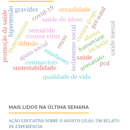
covid-19
pré-natal
gravidez
sexualidade
hipertensão
corona drops
promoção da saúde
saúde do idoso
experimentos
saúde mental
isolamento social
semiárido
idosos
hanseníase
corona vírus
reuso
inclusão
apoio social
difusão
estudantes
artesanato
saúde
coronavírus
pcd
sustentabilidade
qualidade de vida
MAIS LIDOS NA ÚLTIMA SEMANA
AÇÃO EDUCATIVA SOBRE O AGOSTO LILÁS: UM RELATO
DE EXPERIÊNCIA