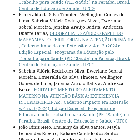
Trabalho para Saúde (PET-Saúde) na Paraíba, Brasil.
Centro de Educação e Saúde - UFCG
Esmeralda da Silva Timoteo, Wellington Gomes de
Lima, Sabrina Vitória Rodrigues Silva , Ewerlane
Sobral Moreira, Janaína Araújo Batista, Andrezza
Duarte Farias,
GEOGRAFIA E SAÚDE: O PAPEL DO
MAPEAMENTO TERRITORIAL NA ATENÇÃO PRIMÁRIA
,
Caderno Impacto em Extensão: v. 4 n. 3 (2024):
Edição Especial –Programa de Educação pelo
Trabalho para Saúde (PET-Saúde) na Paraíba, Brasil.
Centro de Educação e Saúde - UFCG
Sabrina Vitória Rodrigues Silva, Ewerlane Sobral
Moreira, Esmeralda da Silva Timoteo, Wellington
Gomes de Lima, Janaína Araújo Batista, Andrezza
Farias,
FORTALECIMENTO DO ALEITAMENTO
MATERNO NA ATENÇÃO BÁSICA: EXPERIÊNCIA
INTERDISCIPLINAR
,
Caderno Impacto em Extensão:
v. 4 n. 3 (2024): Edição Especial –Programa de
Educação pelo Trabalho para Saúde (PET-Saúde) na
Paraíba, Brasil. Centro de Educação e Saúde - UFCG
João Diniz Neto, Emilainy da Silva Santos, Mayla
Fernandes Ribeiro, Kaliane Cândido dos Santos
Oliveira, Lucas Barbosa Farias Leal, Fabiano