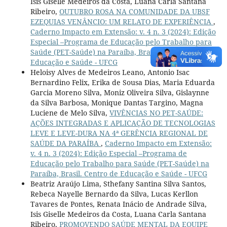
Isis Giselle Medeiros da Costa, Luana Carla Santana
Ribeiro,
OUTUBRO ROSA NA COMUNIDADE DA UBSF
EZEQUIAS VENÂNCIO: UM RELATO DE EXPERIÊNCIA
,
Caderno Impacto em Extensão: v. 4 n. 3 (2024): Edição
Especial –Programa de Educação pelo Trabalho para
Saúde (PET-Saúde) na Paraíba, Brasil. Centro de
Educação e Saúde - UFCG
Heloisy Alves de Medeiros Leano, Antonio Isac
Bernardino Felix, Erika de Sousa Dias, Maria Eduarda
Garcia Moreno Silva, Moniz Oliveira Silva, Gislaynne
da Silva Barbosa, Monique Dantas Targino, Magna
Luciene de Melo Silva,
VIVÊNCIAS NO PET-SAÚDE:
AÇÕES INTEGRADAS E APLICAÇÃO DE TECNOLOGIAS
LEVE E LEVE-DURA NA 4ª GERÊNCIA REGIONAL DE
SAÚDE DA PARAÍBA
,
Caderno Impacto em Extensão:
v. 4 n. 3 (2024): Edição Especial –Programa de
Educação pelo Trabalho para Saúde (PET-Saúde) na
Paraíba, Brasil. Centro de Educação e Saúde - UFCG
Beatriz Araújo Lima, Sthefany Santina Silva Santos,
Rebeca Nayelle Bernardo da Silva, Lucas Kerllon
Tavares de Pontes, Renata Inácio de Andrade Silva,
Isis Giselle Medeiros da Costa, Luana Carla Santana
Ribeiro,
PROMOVENDO SAÚDE MENTAL DA EQUIPE