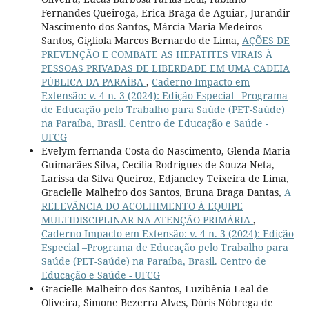
Fernandes Queiroga, Erica Braga de Aguiar, Jurandir
Nascimento dos Santos, Márcia Maria Medeiros
Santos, Gigliola Marcos Bernardo de Lima,
AÇÕES DE
PREVENÇÃO E COMBATE AS HEPATITES VIRAIS À
PESSOAS PRIVADAS DE LIBERDADE EM UMA CADEIA
PÚBLICA DA PARAÍBA
,
Caderno Impacto em
Extensão: v. 4 n. 3 (2024): Edição Especial –Programa
de Educação pelo Trabalho para Saúde (PET-Saúde)
na Paraíba, Brasil. Centro de Educação e Saúde -
UFCG
Evelym fernanda Costa do Nascimento, Glenda Maria
Guimarães Silva, Cecília Rodrigues de Souza Neta,
Larissa da Silva Queiroz, Edjancley Teixeira de Lima,
Gracielle Malheiro dos Santos, Bruna Braga Dantas,
A
RELEVÂNCIA DO ACOLHIMENTO À EQUIPE
MULTIDISCIPLINAR NA ATENÇÃO PRIMÁRIA
,
Caderno Impacto em Extensão: v. 4 n. 3 (2024): Edição
Especial –Programa de Educação pelo Trabalho para
Saúde (PET-Saúde) na Paraíba, Brasil. Centro de
Educação e Saúde - UFCG
Gracielle Malheiro dos Santos, Luzibênia Leal de
Oliveira, Simone Bezerra Alves, Dóris Nóbrega de