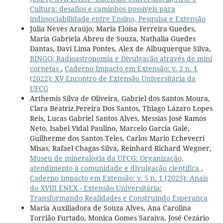
Cultura: desafios e caminhos possíveis para
indissociabilidade entre Ensino, Pesquisa e Extensão
Júlia Neves Araújo, Maria Eloísa Ferreira Guedes,
Maria Gabriela Abreu de Souza, Nathalia Guedes
Dantas, Daví Lima Pontes, Alex de Albuquerque Silva,
BINGO: Radioastronomia e Divulgação através de mini
cornetas
,
Caderno Impacto em Extensão: v. 2 n. 1
(2022): XV Encontro de Extensão Universitária da
UFCG
Arthemis Silva de Oliveira, Gabriel dos Santos Moura,
Clara Beatriz Pereira Dos Santos, Thiago Lázaro Lopes
Reis, Lucas Gabriel Santos Alves, Messias José Ramos
Neto, Isabel Vidal Paulino, Marcelo Garcia Galé,
Guilherme dos Santos Teles, Carlos Mario Echeverri
Misas, Rafael Chagas Silva, Reinhard Richard Wegner,
Museu de mineralogia da UFCG: Organização,
atendimento à comunidade e divulgação científica
,
Caderno Impacto em Extensão: v. 5 n. 1 (2025): Anais
do XVIII ENEX - Extensão Universitária:
Transformando Realidades e Construindo Esperança
Maria Auxiliadora de Souza Alves, Ana Carolina
Torrião Furtado, Monica Gomes Saraiva, José Cezário