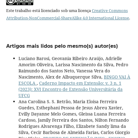
Este trabalho está licenciado sob uma licença
Creative Commons
Attribution-NonCommercial-ShareAlike 4.0 International License
.
Artigos mais lidos pelo mesmo(s) autor(es)
Luciano Barosi, Geovania Ribeiro Araújo, Adrielle
Amorim Oliveira, Larissa Nascimento da Silva, Pedro
Raimundo dos Santos Neto, Vanessa Vera do
Nascimento, Alex de Albuquerque Silva,
BINGO VAI À
ESCOLA
,
Caderno Impacto em Extensão: v. 3 n. 1
(2023): XVI Encontro de Extensão Universitária da
UFCG
Ana Carolina S. S. Retrão, Maria Eloisa Ferreira
Guedes, Esthephani Pessoa de Jesus Abreu Xavier,
Evilly Dayanne Melo Gomes, Gleissa Luana Ferreira
Cardoso, Jamily Ferreira dos Santos, Nilton Fernando
Rodrigues Alvarenga Filho, Elizabete Sandy lima da
Silva, Cecir Barbosa de Almeida Farias, Carlos Giorgio