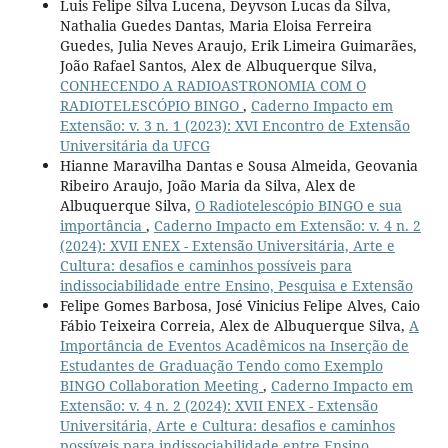
Luis Felipe Silva Lucena, Deyvson Lucas da Silva,
Nathalia Guedes Dantas, Maria Eloisa Ferreira
Guedes, Julia Neves Araujo, Erik Limeira Guimarães,
João Rafael Santos, Alex de Albuquerque Silva,
CONHECENDO A RADIOASTRONOMIA COM O
RADIOTELESCÓPIO BINGO
,
Caderno Impacto em
Extensão: v. 3 n. 1 (2023): XVI Encontro de Extensão
Universitária da UFCG
Hianne Maravilha Dantas e Sousa Almeida, Geovania
Ribeiro Araujo, João Maria da Silva, Alex de
Albuquerque Silva,
O Radiotelescópio BINGO e sua
importância
,
Caderno Impacto em Extensão: v. 4 n. 2
(2024): XVII ENEX - Extensão Universitária, Arte e
Cultura: desafios e caminhos possíveis para
indissociabilidade entre Ensino, Pesquisa e Extensão
Felipe Gomes Barbosa, José Vinicius Felipe Alves, Caio
Fábio Teixeira Correia, Alex de Albuquerque Silva,
A
Importância de Eventos Acadêmicos na Inserção de
Estudantes de Graduação Tendo como Exemplo
BINGO Collaboration Meeting
,
Caderno Impacto em
Extensão: v. 4 n. 2 (2024): XVII ENEX - Extensão
Universitária, Arte e Cultura: desafios e caminhos
possíveis para indissociabilidade entre Ensino,