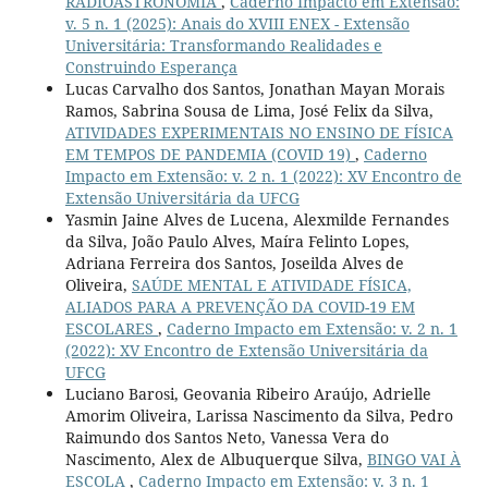
RADIOASTRONOMIA
,
Caderno Impacto em Extensão:
v. 5 n. 1 (2025): Anais do XVIII ENEX - Extensão
Universitária: Transformando Realidades e
Construindo Esperança
Lucas Carvalho dos Santos, Jonathan Mayan Morais
Ramos, Sabrina Sousa de Lima, José Felix da Silva,
ATIVIDADES EXPERIMENTAIS NO ENSINO DE FÍSICA
EM TEMPOS DE PANDEMIA (COVID 19)
,
Caderno
Impacto em Extensão: v. 2 n. 1 (2022): XV Encontro de
Extensão Universitária da UFCG
Yasmin Jaine Alves de Lucena, Alexmilde Fernandes
da Silva, João Paulo Alves, Maíra Felinto Lopes,
Adriana Ferreira dos Santos, Joseilda Alves de
Oliveira,
SAÚDE MENTAL E ATIVIDADE FÍSICA,
ALIADOS PARA A PREVENÇÃO DA COVID-19 EM
ESCOLARES
,
Caderno Impacto em Extensão: v. 2 n. 1
(2022): XV Encontro de Extensão Universitária da
UFCG
Luciano Barosi, Geovania Ribeiro Araújo, Adrielle
Amorim Oliveira, Larissa Nascimento da Silva, Pedro
Raimundo dos Santos Neto, Vanessa Vera do
Nascimento, Alex de Albuquerque Silva,
BINGO VAI À
ESCOLA
,
Caderno Impacto em Extensão: v. 3 n. 1