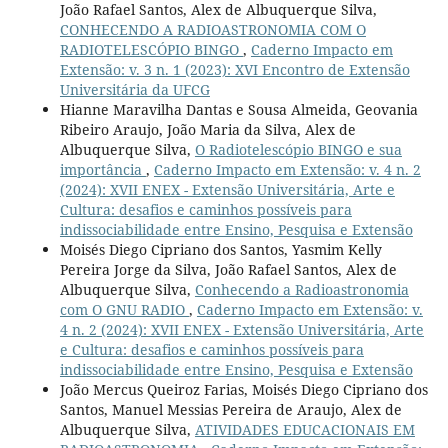
João Rafael Santos, Alex de Albuquerque Silva,
CONHECENDO A RADIOASTRONOMIA COM O
RADIOTELESCÓPIO BINGO
,
Caderno Impacto em
Extensão: v. 3 n. 1 (2023): XVI Encontro de Extensão
Universitária da UFCG
Hianne Maravilha Dantas e Sousa Almeida, Geovania
Ribeiro Araujo, João Maria da Silva, Alex de
Albuquerque Silva,
O Radiotelescópio BINGO e sua
importância
,
Caderno Impacto em Extensão: v. 4 n. 2
(2024): XVII ENEX - Extensão Universitária, Arte e
Cultura: desafios e caminhos possíveis para
indissociabilidade entre Ensino, Pesquisa e Extensão
Moisés Diego Cipriano dos Santos, Yasmim Kelly
Pereira Jorge da Silva, João Rafael Santos, Alex de
Albuquerque Silva,
Conhecendo a Radioastronomia
com O GNU RADIO
,
Caderno Impacto em Extensão: v.
4 n. 2 (2024): XVII ENEX - Extensão Universitária, Arte
e Cultura: desafios e caminhos possíveis para
indissociabilidade entre Ensino, Pesquisa e Extensão
João Mercus Queiroz Farias, Moisés Diego Cipriano dos
Santos, Manuel Messias Pereira de Araujo, Alex de
Albuquerque Silva,
ATIVIDADES EDUCACIONAIS EM