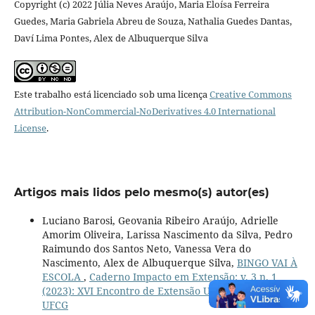
Copyright (c) 2022 Júlia Neves Araújo, Maria Eloísa Ferreira
Guedes, Maria Gabriela Abreu de Souza, Nathalia Guedes Dantas,
Daví Lima Pontes, Alex de Albuquerque Silva
Este trabalho está licenciado sob uma licença
Creative Commons
Attribution-NonCommercial-NoDerivatives 4.0 International
License
.
Artigos mais lidos pelo mesmo(s) autor(es)
Luciano Barosi, Geovania Ribeiro Araújo, Adrielle
Amorim Oliveira, Larissa Nascimento da Silva, Pedro
Raimundo dos Santos Neto, Vanessa Vera do
Nascimento, Alex de Albuquerque Silva,
BINGO VAI À
ESCOLA
,
Caderno Impacto em Extensão: v. 3 n. 1
(2023): XVI Encontro de Extensão Universitária da
UFCG