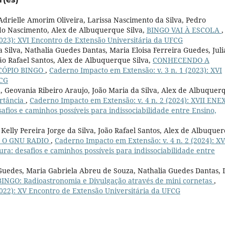
Adrielle Amorim Oliveira, Larissa Nascimento da Silva, Pedro
do Nascimento, Alex de Albuquerque Silva,
BINGO VAI À ESCOLA
,
2023): XVI Encontro de Extensão Universitária da UFCG
 Silva, Nathalia Guedes Dantas, Maria Eloisa Ferreira Guedes, Juli
ão Rafael Santos, Alex de Albuquerque Silva,
CONHECENDO A
CÓPIO BINGO
,
Caderno Impacto em Extensão: v. 3 n. 1 (2023): XVI
FCG
 Geovania Ribeiro Araujo, João Maria da Silva, Alex de Albuquer
ortância
,
Caderno Impacto em Extensão: v. 4 n. 2 (2024): XVII ENEX
safios e caminhos possíveis para indissociabilidade entre Ensino,
Kelly Pereira Jorge da Silva, João Rafael Santos, Alex de Albuque
m O GNU RADIO
,
Caderno Impacto em Extensão: v. 4 n. 2 (2024): XV
ura: desafios e caminhos possíveis para indissociabilidade entre
 Guedes, Maria Gabriela Abreu de Souza, Nathalia Guedes Dantas, 
BINGO: Radioastronomia e Divulgação através de mini cornetas
,
2022): XV Encontro de Extensão Universitária da UFCG