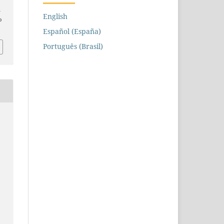
n
English
o
Español (España)
Português (Brasil)