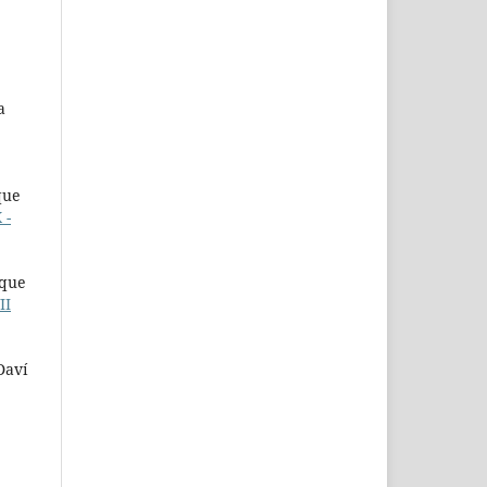
a
que
 -
rque
II
Daví