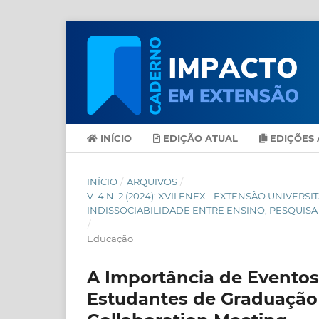
INÍCIO
EDIÇÃO ATUAL
EDIÇÕES 
INÍCIO
/
ARQUIVOS
/
V. 4 N. 2 (2024): XVII ENEX - EXTENSÃO UNIVER
INDISSOCIABILIDADE ENTRE ENSINO, PESQUISA
/
Educação
A Importância de Evento
Estudantes de Graduaçã