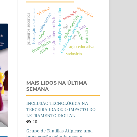
arteterapia
lei lucas
condições de trabalho
formação a distância
educação
educação interprofissional
redes sociais
primeiros socorros
defesa sanitária
colaboração intersetorial
npj
luto
extensão.
morte
idoso
sus
covid-19
fitoterápicos
ação educativa
ações
webnário
MAIS LIDOS NA ÚLTIMA
SEMANA
INCLUSÃO TECNOLÓGICA NA
TERCEIRA IDADE: O IMPACTO DO
LETRAMENTO DIGITAL
20
Grupo de Famílias Atípicas: uma
intervenção voltada para o