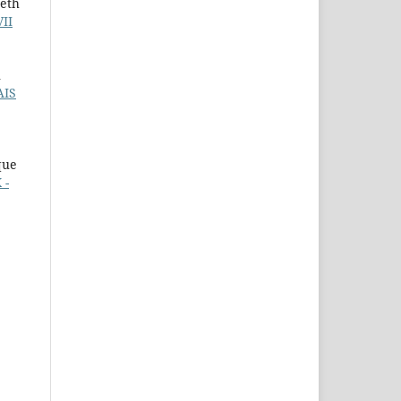
beth
VII
n
AIS
que
 -