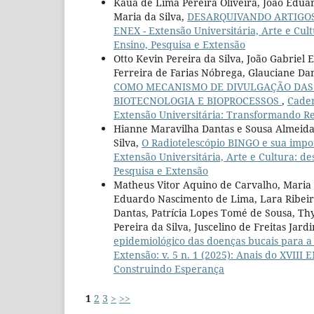
Kauã de Lima Pereira Oliveira, João Eduar
Maria da Silva,
DESARQUIVANDO ARTIGO
ENEX - Extensão Universitária, Arte e Cult
Ensino, Pesquisa e Extensão
Otto Kevin Pereira da Silva, João Gabriel
Ferreira de Farias Nóbrega, Glauciane D
COMO MECANISMO DE DIVULGAÇÃO DAS 
BIOTECNOLOGIA E BIOPROCESSOS
,
Cader
Extensão Universitária: Transformando R
Hianne Maravilha Dantas e Sousa Almeida,
Silva,
O Radiotelescópio BINGO e sua imp
Extensão Universitária, Arte e Cultura: de
Pesquisa e Extensão
Matheus Vitor Aquino de Carvalho, Maria 
Eduardo Nascimento de Lima, Lara Ribeiro
Dantas, Patrícia Lopes Tomé de Sousa, Thy
Pereira da Silva, Juscelino de Freitas Jar
epidemiológico das doenças bucais para
Extensão: v. 5 n. 1 (2025): Anais do XVIII
Construindo Esperança
1
2
3
>
>>