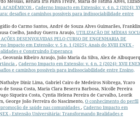
do Messias, Renata Íris Paiva Freire, Maria de Fátima Alves, Eliza
S ACADÊMICOS
,
Caderno Impacto em Extensão: v. 4 n. 2 (2024): X
ura: desafios e caminhos possíveis para indissociabilidade entre
 Egídio do Carmo Santos, André de Souza Alves Guimarães, Frankli
anusa Coelho, Janduy Guerra Araujo,
UTILIZAÇÃO DE MÍDIAS SOCI
AÇÕES DESENVOLVIDAS PELO CURSO DE ENGENHARIA DE
no Impacto em Extensão: v. 5 n. 1 (2025): Anais do XVIII ENEX -
ealidades e Construindo Esperança
 Geovania Ribeiro Araujo, João Maria da Silva, Alex de Albuquer
ortância
,
Caderno Impacto em Extensão: v. 4 n. 2 (2024): XVII ENEX
safios e caminhos possíveis para indissociabilidade entre Ensino,
Nathalye Diniz Lima, Gabriel Cairo de Medeiros Nóbrega, Ycaro
 de Sousa Costa, Maria Clara Beserra Barbosa, Nicolle Pereira
ago Siqueira Costa, Cyntia Helena Pereira de Carvalho, Leorik
dim, George João Ferreira do Nascimento,
O conhecimento do perfil
 a promoção de saúde nas comunidades
,
Caderno Impacto em
 ENEX - Extensão Universitária: Transformando Realidades e