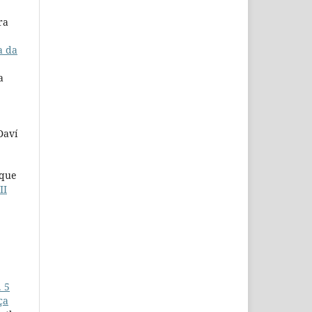
ra
a da
a
Daví
rque
II
 5
ça