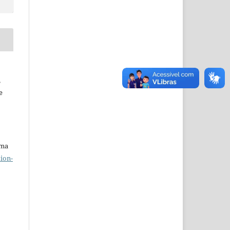
,
e
uma
ion-