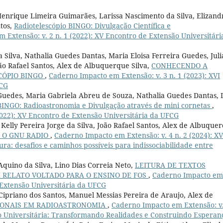
k Henrique Limeira Guimarães, Larissa Nascimento da Silva, Elizand
ntos,
Radiotelescópio BINGO: Divulgação Científica e
 Extensão: v. 2 n. 1 (2022): XV Encontro de Extensão Universitári
 Silva, Nathalia Guedes Dantas, Maria Eloisa Ferreira Guedes, Juli
ão Rafael Santos, Alex de Albuquerque Silva,
CONHECENDO A
CÓPIO BINGO
,
Caderno Impacto em Extensão: v. 3 n. 1 (2023): XVI
FCG
 Guedes, Maria Gabriela Abreu de Souza, Nathalia Guedes Dantas, 
BINGO: Radioastronomia e Divulgação através de mini cornetas
,
2022): XV Encontro de Extensão Universitária da UFCG
Kelly Pereira Jorge da Silva, João Rafael Santos, Alex de Albuque
m O GNU RADIO
,
Caderno Impacto em Extensão: v. 4 n. 2 (2024): XV
ura: desafios e caminhos possíveis para indissociabilidade entre
Aquino da Silva, Lino Dias Correia Neto,
LEITURA DE TEXTOS
 RELATO VOLTADO PARA O ENSINO DE FOS
,
Caderno Impacto em
e Extensão Universitária da UFCG
Cipriano dos Santos, Manuel Messias Pereira de Araujo, Alex de
IONAIS EM RADIOASTRONOMIA
,
Caderno Impacto em Extensão: v.
ão Universitária: Transformando Realidades e Construindo Esperan