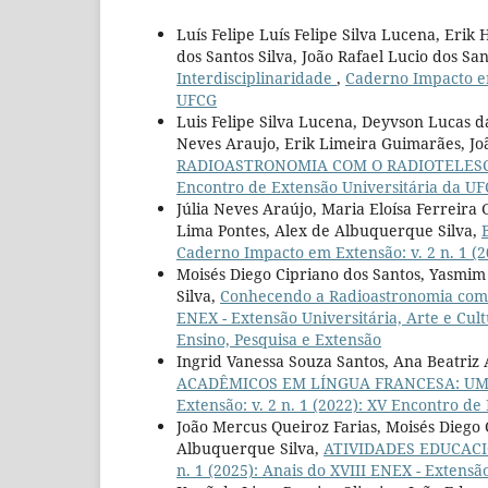
Luís Felipe Luís Felipe Silva Lucena, Eri
dos Santos Silva, João Rafael Lucio dos Sa
Interdisciplinaridade
,
Caderno Impacto em
UFCG
Luis Felipe Silva Lucena, Deyvson Lucas da
Neves Araujo, Erik Limeira Guimarães, Jo
RADIOASTRONOMIA COM O RADIOTELES
Encontro de Extensão Universitária da U
Júlia Neves Araújo, Maria Eloísa Ferreira
Lima Pontes, Alex de Albuquerque Silva,
Caderno Impacto em Extensão: v. 2 n. 1 (
Moisés Diego Cipriano dos Santos, Yasmim 
Silva,
Conhecendo a Radioastronomia co
ENEX - Extensão Universitária, Arte e Cult
Ensino, Pesquisa e Extensão
Ingrid Vanessa Souza Santos, Ana Beatriz 
ACADÊMICOS EM LÍNGUA FRANCESA: UM
Extensão: v. 2 n. 1 (2022): XV Encontro d
João Mercus Queiroz Farias, Moisés Diego 
Albuquerque Silva,
ATIVIDADES EDUCAC
n. 1 (2025): Anais do XVIII ENEX - Extens