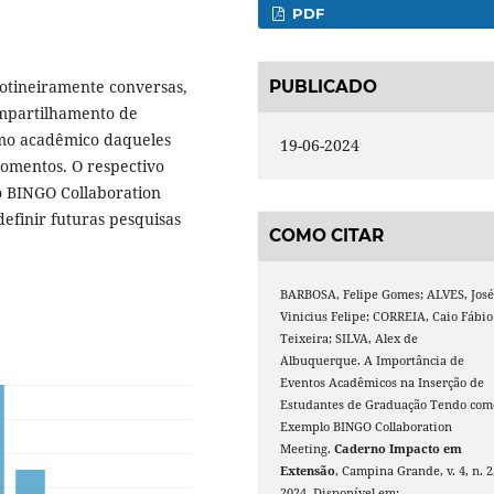
PDF
otineiramente conversas,
PUBLICADO
ompartilhamento de
umo acadêmico daqueles
19-06-2024
momentos. O respectivo
 BINGO Collaboration
definir futuras pesquisas
COMO CITAR
BARBOSA, Felipe Gomes; ALVES, Jos
Vinicius Felipe; CORREIA, Caio Fábio
Teixeira; SILVA, Alex de
Albuquerque. A Importância de
Eventos Acadêmicos na Inserção de
Estudantes de Graduação Tendo com
Exemplo BINGO Collaboration
Meeting.
Caderno Impacto em
Extensão
, Campina Grande, v. 4, n. 2
2024. Disponível em: