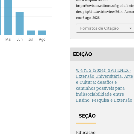
https://revistas.editora.ufcg.edu.br/i
dex.php/cite/article/view/2614. Acess
em: 6 ago. 2026.
Fomatos de Citação
EDIÇÃO
v. 4 n. 2 (2024): XVII ENEX -
Extensão Universitária, Arte
e Cultura: desafios e
caminhos possíveis para
indissociabilidade entre
Ensino, Pesquisa e Extensão
SEÇÃO
Educação