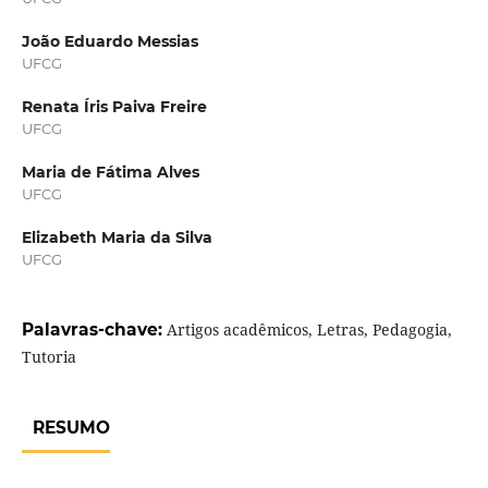
João Eduardo Messias
UFCG
Renata Íris Paiva Freire
UFCG
Maria de Fátima Alves
UFCG
Elizabeth Maria da Silva
UFCG
Palavras-chave:
Artigos acadêmicos, Letras, Pedagogia,
Tutoria
RESUMO