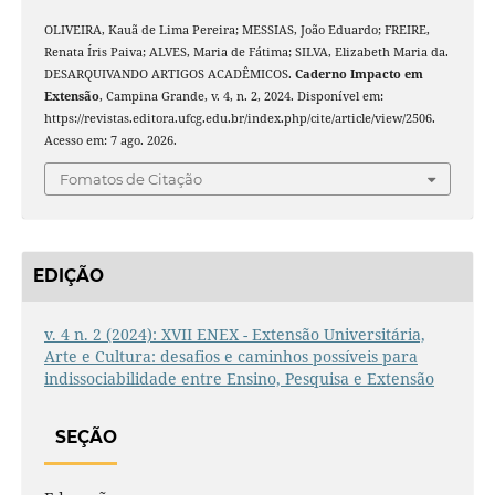
OLIVEIRA, Kauã de Lima Pereira; MESSIAS, João Eduardo; FREIRE,
Renata Íris Paiva; ALVES, Maria de Fátima; SILVA, Elizabeth Maria da.
DESARQUIVANDO ARTIGOS ACADÊMICOS.
Caderno Impacto em
Extensão
, Campina Grande, v. 4, n. 2, 2024. Disponível em:
https://revistas.editora.ufcg.edu.br/index.php/cite/article/view/2506.
Acesso em: 7 ago. 2026.
Fomatos de Citação
EDIÇÃO
v. 4 n. 2 (2024): XVII ENEX - Extensão Universitária,
Arte e Cultura: desafios e caminhos possíveis para
indissociabilidade entre Ensino, Pesquisa e Extensão
SEÇÃO