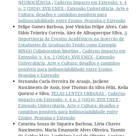
NEUROCIÊNCIA
,
Caderno Impacto em Extensão: v. 4
n. 2 (2024): XVII ENEX - Extensão Universitária, Arte e
Cultura: desafios e caminhos possíveis para
indissociabilidade entre Ensino, Pesquisa e Extensão
Felipe Gomes Barbosa, José Vinicius Felipe Alves, Caio
Fábio Teixeira Correia, Alex de Albuquerque Silva,
A
Importância de Eventos Acadêmicos na Inserção de
Estudantes de Graduação Tendo como Exemplo
BINGO Collaboration Meeting
,
Caderno Impacto em
Extensão: v. 4 n. 2 (2024): XVII ENEX - Extensão
Universitária, Arte e Cultura: desafios e caminhos
possíveis para indissociabilidade entre Ensino,
Pesquisa e Extensão
Fernanda Carla Ferreira De Araujo, Jacilene
Nascimento de Assis, José Thomás da Silva Félix, Keila
Queiroz e Silva,
PELAS LENTES URBANAS
,
Caderno
Impacto em Extensão: v. 4 n. 2 (2024): XVII ENEX -
Extensão Universitária, Arte e Cultura: desafios e
caminhos possíveis para indissociabilidade entre
Ensino, Pesquisa e Extensão
Catarina Souza de Siqueira Barbosa, Lívia Chaves
Nascimento, Maria Emanuele Alves Oliveira, Yasmin
de Caldas Maia, Luzibênia Leal de Oliveira, Luciana