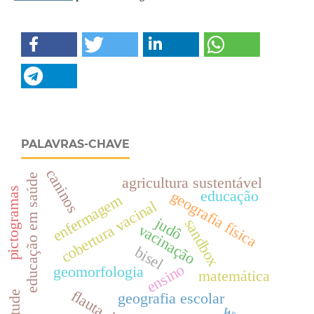
PALAVRAS-CHAVE
caninos
educação em saúde
agricultura sustentável
pictogramas
educação
geografia física
enfermagem
cobertura vacinal
judô
sandbox
vacinação
bisel
ensino
geomorfologia
matemática
flauta doce
geografia escolar