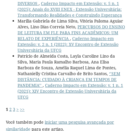
DIVERSOS
,
Caderno Impacto em Extensão: v. 5 n. 1
(2025): Anais do XVIII ENEX - Extensão Universitária:
Transformando Realidades e Construindo Esperança
Marília Gabriela de Lima Silva, Vitória Paloma Aguiar
Alves, Lino Dias Correia Neto,
PERCURSOS DO ENSINO
DE LEITURA EM FLE PARA FINS ACADÊMICOS: UM
RELATO DE EXPERIÊNCIA
,
Caderno Impacto em
Extensão: v. 2 n. 1 (2022): XV Encontro de Extensão
Universitária da UFCG
Patrício de Almeida Costa, Layla Caroline Lino da
Silva, Maria Paula Ramalho Barbosa, Ana Elisa
Barboza de Souza, Amélia Raquel Lima de Pontes,
Nathanielly Cristina Carvalho de Brito Santos,
‘’SEM
DISTÂNCIA: CUIDADO À CRIANÇA EM TEMPOS DE
PANDEMIA’’
,
Caderno Impacto em Extensão: v. 1 n. 1
(2021): XIV Encontro de Extensão Universitária da
UFCG
1
2
3
>
>>
Você também pode
iniciar uma pesquisa avançada por
similaridade
para este artigo.