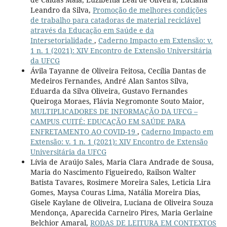
Leandro da Silva,
Promoção de melhores condições
de trabalho para catadoras de material reciclável
através da Educação em Saúde e da
Intersetorialidade
,
Caderno Impacto em Extensão: v.
1 n. 1 (2021): XIV Encontro de Extensão Universitária
da UFCG
Ávila Tayanne de Oliveira Feitosa, Cecília Dantas de
Medeiros Fernandes, André Alan Santos Silva,
Eduarda da Silva Oliveira, Gustavo Fernandes
Queiroga Moraes, Flávia Negromonte Souto Maior,
MULTIPLICADORES DE INFORMAÇÃO DA UFCG –
CAMPUS CUITÉ: EDUCAÇÃO EM SAÚDE PARA
ENFRETAMENTO AO COVID-19
,
Caderno Impacto em
Extensão: v. 1 n. 1 (2021): XIV Encontro de Extensão
Universitária da UFCG
Lívia de Araújo Sales, Maria Clara Andrade de Sousa,
Maria do Nascimento Figueiredo, Railson Walter
Batista Tavares, Rosimere Moreira Sales, Leticia Lira
Gomes, Maysa Couras Lima, Natália Moreira Dias,
Gisele Kaylane de Oliveira, Luciana de Oliveira Souza
Mendonça, Aparecida Carneiro Pires, Maria Gerlaine
Belchior Amaral,
RODAS DE LEITURA EM CONTEXTOS