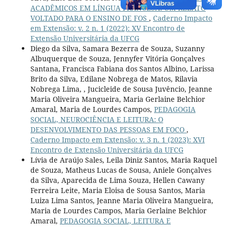
ACADÊMICOS EM LÍNGUA FRANCESA: UM RELATO
VOLTADO PARA O ENSINO DE FOS
,
Caderno Impacto
em Extensão: v. 2 n. 1 (2022): XV Encontro de
Extensão Universitária da UFCG
Diego da Silva, Samara Bezerra de Souza, Suzanny
Albuquerque de Souza, Jennyfer Vitória Gonçalves
Santana, Francisca Fabiana dos Santos Albino, Larissa
Brito da Silva, Edilane Nobrega de Matos, Rilavia
Nobrega Lima, , Jucicleide de Sousa Juvêncio, Jeanne
Maria Oliveira Mangueira, Maria Gerlaine Belchior
Amaral, Maria de Lourdes Campos,
PEDAGOGIA
SOCIAL, NEUROCIÊNCIA E LEITURA: O
DESENVOLVIMENTO DAS PESSOAS EM FOCO
,
Caderno Impacto em Extensão: v. 3 n. 1 (2023): XVI
Encontro de Extensão Universitária da UFCG
Lívia de Araújo Sales, Leila Diniz Santos, Maria Raquel
de Souza, Matheus Lucas de Sousa, Aniele Gonçalves
da Silva, Aparecida de Lima Souza, Hellen Cawany
Ferreira Leite, Maria Eloisa de Sousa Santos, Maria
Luiza Lima Santos, Jeanne Maria Oliveira Mangueira,
Maria de Lourdes Campos, Maria Gerlaine Belchior
Amaral,
PEDAGOGIA SOCIAL, LEITURA E