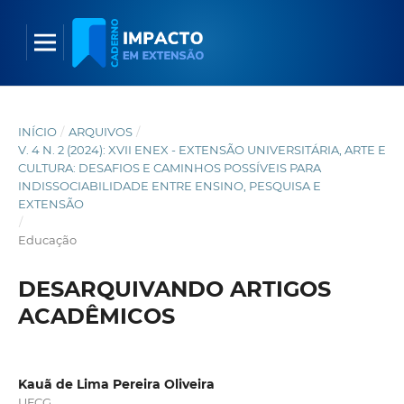
INÍCIO
/
ARQUIVOS
/
V. 4 N. 2 (2024): XVII ENEX - EXTENSÃO UNIVERSITÁRIA, ARTE E
CULTURA: DESAFIOS E CAMINHOS POSSÍVEIS PARA
INDISSOCIABILIDADE ENTRE ENSINO, PESQUISA E
EXTENSÃO
/
Educação
DESARQUIVANDO ARTIGOS
ACADÊMICOS
Kauã de Lima Pereira Oliveira
UFCG