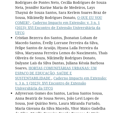
Rodrigues de Pontes Neto, Cecilia Rodrigues de Souza
Neta, Jennifer Karine Maria de Medeiros, Lays
Thayná de Souza Santos, Sara Kerlem Soares Braz de
Sousa, Nilcimelly Rodrigues Donato,
O QUE EU VOU
COMER?
,
Caderno Impacto em Extensão: v. 3 n. 1
(2023): XVI Encontro de Extensão Universitária da
UFCG
Cristian Bezerra dos Santos, Jhonatan Loham de
Macedo Santos, Évelly Lorrane Ferreira da Silva,
Felipe Santos de Araújo, Hyana Laila Ferreira da
Silva, Maryanna Ferreira Lemos do Nascimento, Thais
Oliveira de Souza, Nilcimelly Rodrigues Donato,
Dalyane Laís da Silva Dantas, Juliana Késsia Barbosa
Soares,
HORTAS COMUNITÁRIAS URBANAS: UM
ESPAÇO DE EDUCAÇÃO, SAÚDE E
SUSTENTABILIDADE
,
Caderno Impacto em Extensão:
v. 3 n. 1 (2023): XVI Encontro de Extensão
Universitária da UFCG
Adyverson Gomes dos Santos, Larissa Santos Sousa,
Anna Beatriz de Sousa Neves, João Levi Lopes de
Sousa, José Quirino Neto, Laura Miranda Furtado,
Maria Giovana da Silva Macedo, Vitor Maico Gadelha