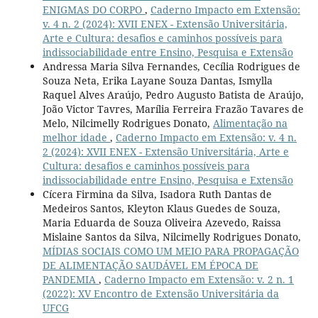
ENIGMAS DO CORPO
,
Caderno Impacto em Extensão:
v. 4 n. 2 (2024): XVII ENEX - Extensão Universitária,
Arte e Cultura: desafios e caminhos possíveis para
indissociabilidade entre Ensino, Pesquisa e Extensão
Andressa Maria Silva Fernandes, Cecília Rodrigues de
Souza Neta, Erika Layane Souza Dantas, Ismylla
Raquel Alves Araújo, Pedro Augusto Batista de Araújo,
João Victor Tavres, Marília Ferreira Frazão Tavares de
Melo, Nilcimelly Rodrigues Donato,
Alimentação na
melhor idade
,
Caderno Impacto em Extensão: v. 4 n.
2 (2024): XVII ENEX - Extensão Universitária, Arte e
Cultura: desafios e caminhos possíveis para
indissociabilidade entre Ensino, Pesquisa e Extensão
Cícera Firmina da Silva, Isadora Ruth Dantas de
Medeiros Santos, Kleyton Klaus Guedes de Souza,
Maria Eduarda de Souza Oliveira Azevedo, Raissa
Mislaine Santos da Silva, Nilcimelly Rodrigues Donato,
MÍDIAS SOCIAIS COMO UM MEIO PARA PROPAGAÇÃO
DE ALIMENTAÇÃO SAUDÁVEL EM ÉPOCA DE
PANDEMIA
,
Caderno Impacto em Extensão: v. 2 n. 1
(2022): XV Encontro de Extensão Universitária da
UFCG