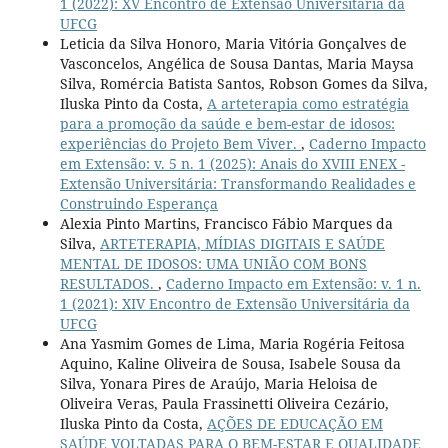
1 (2022): XV Encontro de Extensão Universitária da
UFCG
Leticia da Silva Honoro, Maria Vitória Gonçalves de
Vasconcelos, Angélica de Sousa Dantas, Maria Maysa
Silva, Romércia Batista Santos, Robson Gomes da Silva,
Iluska Pinto da Costa,
A arteterapia como estratégia
para a promoção da saúde e bem-estar de idosos:
experiências do Projeto Bem Viver.
,
Caderno Impacto
em Extensão: v. 5 n. 1 (2025): Anais do XVIII ENEX -
Extensão Universitária: Transformando Realidades e
Construindo Esperança
Alexia Pinto Martins, Francisco Fábio Marques da
Silva,
ARTETERAPIA, MÍDIAS DIGITAIS E SAÚDE
MENTAL DE IDOSOS: UMA UNIÃO COM BONS
RESULTADOS.
,
Caderno Impacto em Extensão: v. 1 n.
1 (2021): XIV Encontro de Extensão Universitária da
UFCG
Ana Yasmim Gomes de Lima, Maria Rogéria Feitosa
Aquino, Kaline Oliveira de Sousa, Isabele Sousa da
Silva, Yonara Pires de Araújo, Maria Heloisa de
Oliveira Veras, Paula Frassinetti Oliveira Cezário,
Iluska Pinto da Costa,
AÇÕES DE EDUCAÇÃO EM
SAÚDE VOLTADAS PARA O BEM-ESTAR E QUALIDADE