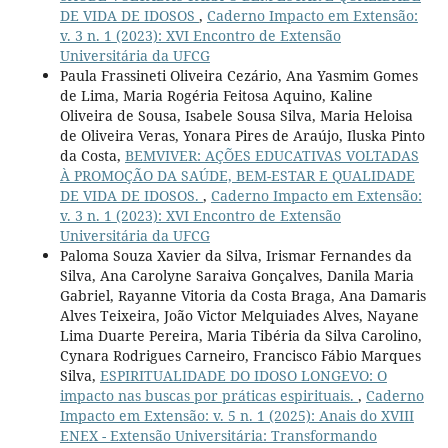
DE VIDA DE IDOSOS
,
Caderno Impacto em Extensão:
v. 3 n. 1 (2023): XVI Encontro de Extensão
Universitária da UFCG
Paula Frassineti Oliveira Cezário, Ana Yasmim Gomes
de Lima, Maria Rogéria Feitosa Aquino, Kaline
Oliveira de Sousa, Isabele Sousa Silva, Maria Heloisa
de Oliveira Veras, Yonara Pires de Araújo, Iluska Pinto
da Costa,
BEMVIVER: AÇÕES EDUCATIVAS VOLTADAS
À PROMOÇÃO DA SAÚDE, BEM-ESTAR E QUALIDADE
DE VIDA DE IDOSOS.
,
Caderno Impacto em Extensão:
v. 3 n. 1 (2023): XVI Encontro de Extensão
Universitária da UFCG
Paloma Souza Xavier da Silva, Irismar Fernandes da
Silva, Ana Carolyne Saraiva Gonçalves, Danila Maria
Gabriel, Rayanne Vitoria da Costa Braga, Ana Damaris
Alves Teixeira, João Victor Melquiades Alves, Nayane
Lima Duarte Pereira, Maria Tibéria da Silva Carolino,
Cynara Rodrigues Carneiro, Francisco Fábio Marques
Silva,
ESPIRITUALIDADE DO IDOSO LONGEVO: O
impacto nas buscas por práticas espirituais.
,
Caderno
Impacto em Extensão: v. 5 n. 1 (2025): Anais do XVIII
ENEX - Extensão Universitária: Transformando