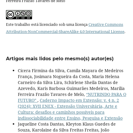
Ferreira Frazão Tavares de Melo
Este trabalho está licenciado sob uma licença
Creative Commons
Attribution-NonCommercial-ShareAlike 4.0 International License
.
Artigos mais lidos pelo mesmo(s) autor(es)
Cícera Firmina da Silva, Camila Mayara de Medeiros
França, Josimara Nogueira da Costa, Maria Helena
Carneiro da Silva Lira, Schirlene Sheila Dantas de
Azevedo, Karis Barbosa Guimarães Medeiros, Marília
Ferreira Frazão Tavares de Melo,
“NUTRINDO PARA O
FUTURO”
,
Caderno Impacto em Extensão: v. 4 n. 2
(2024): XVII ENEX - Extensão Universitária, Arte e
Cultura: desafios e caminhos possíveis para
indissociabilidade entre Ensino, Pesquisa e Extensão
Jaqueline Costa Dantas, Kleyton Klaus Guedes de
Souza, Karolaine da Silva Freitas Freitas, João