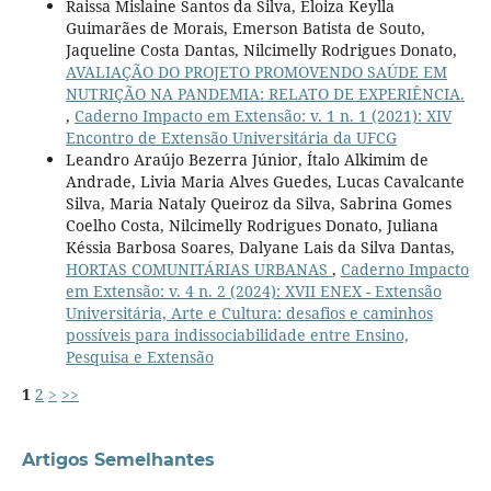
Raissa Mislaine Santos da Silva, Eloiza Keylla
Guimarães de Morais, Emerson Batista de Souto,
Jaqueline Costa Dantas, Nilcimelly Rodrigues Donato,
AVALIAÇÃO DO PROJETO PROMOVENDO SAÚDE EM
NUTRIÇÃO NA PANDEMIA: RELATO DE EXPERIÊNCIA.
,
Caderno Impacto em Extensão: v. 1 n. 1 (2021): XIV
Encontro de Extensão Universitária da UFCG
Leandro Araújo Bezerra Júnior, Ítalo Alkimim de
Andrade, Livia Maria Alves Guedes, Lucas Cavalcante
Silva, Maria Nataly Queiroz da Silva, Sabrina Gomes
Coelho Costa, Nilcimelly Rodrigues Donato, Juliana
Késsia Barbosa Soares, Dalyane Lais da Silva Dantas,
HORTAS COMUNITÁRIAS URBANAS
,
Caderno Impacto
em Extensão: v. 4 n. 2 (2024): XVII ENEX - Extensão
Universitária, Arte e Cultura: desafios e caminhos
possíveis para indissociabilidade entre Ensino,
Pesquisa e Extensão
1
2
>
>>
Artigos Semelhantes