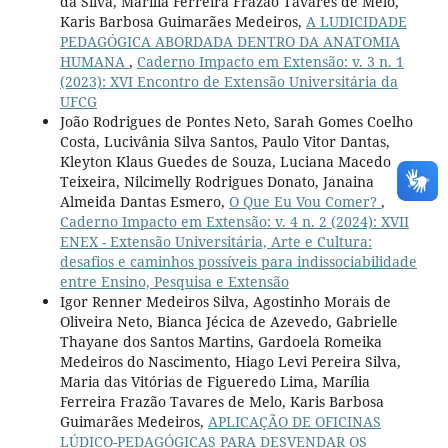
da Silva, Marília Ferreira Frazão Tavares de Melo,
Karis Barbosa Guimarães Medeiros,
A LUDICIDADE
PEDAGÓGICA ABORDADA DENTRO DA ANATOMIA
HUMANA
,
Caderno Impacto em Extensão: v. 3 n. 1
(2023): XVI Encontro de Extensão Universitária da
UFCG
João Rodrigues de Pontes Neto, Sarah Gomes Coelho
Costa, Lucivânia Silva Santos, Paulo Vitor Dantas,
Kleyton Klaus Guedes de Souza, Luciana Macedo
Teixeira, Nilcimelly Rodrigues Donato, Janaina
Almeida Dantas Esmero,
O Que Eu Vou Comer?
,
Caderno Impacto em Extensão: v. 4 n. 2 (2024): XVII
ENEX - Extensão Universitária, Arte e Cultura:
desafios e caminhos possíveis para indissociabilidade
entre Ensino, Pesquisa e Extensão
Igor Renner Medeiros Silva, Agostinho Morais de
Oliveira Neto, Bianca Jécica de Azevedo, Gabrielle
Thayane dos Santos Martins, Gardoela Romeika
Medeiros do Nascimento, Hiago Levi Pereira Silva,
Maria das Vitórias de Figueredo Lima, Marília
Ferreira Frazão Tavares de Melo, Karis Barbosa
Guimarães Medeiros,
APLICAÇÃO DE OFICINAS
LÚDICO-PEDAGÓGICAS PARA DESVENDAR OS