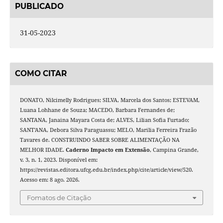
PUBLICADO
31-05-2023
COMO CITAR
DONATO, Nilcimelly Rodrigues; SILVA, Marcela dos Santos; ESTEVAM,
Luana Lohhane de Souza; MACEDO, Barbara Fernandes de;
SANTANA, Janaina Mayara Costa de; ALVES, Lilian Sofia Furtado;
SANT'ANA, Debora Silva Paraguassu; MELO, Marilia Ferreira Frazão
Tavares de. CONSTRUINDO SABER SOBRE ALIMENTAÇÃO NA
MELHOR IDADE.
Caderno Impacto em Extensão
, Campina Grande,
v. 3, n. 1, 2023. Disponível em:
https://revistas.editora.ufcg.edu.br/index.php/cite/article/view/520.
Acesso em: 8 ago. 2026.
Fomatos de Citação