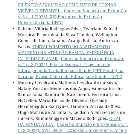
SILÊNCIO:A INCLUSÃO COMO MEIO DE TORNAR
VISÍVEL O INVISÍVEL
,
Caderno Impacto em Extensão:
v. 3 n. 1 (2023): XVI Encontro de Extensão
Universitária da UFCG
Sabrina Vitória Rodrigues Silva, Ewerlane Sobral
Moreira, Esmeralda da Silva Timoteo, Wellington
Gomes de Lima, Janaína Araújo Batista, Andrezza
Farias,
FORTALECIMENTO DO ALEITAMENTO
MATERNO NA ATENÇÃO BÁSICA: EXPERIÊNCIA
INTERDISCIPLINAR
,
Caderno Impacto em Extensão:
v. 4 n. 3 (2024): Edição Especial –Programa de
Educação pelo Trabalho para Saúde (PET-Saúde) na
Paraíba, Brasil. Centro de Educação e Saúde - UFCG
Miriany Cavalcanti, Matheus Cavalcante da Silva,
Nataly Yorrana Medeiros dos Anjos, Vanessa Iris dos
Santos Lima, Samira do Nascimento Ferreira Lima,
Natyellen Maria Falcão de Oliveira, Gysleidy
Hermenegildo Rodrigues, Danilson Correa da Silva,
Hugo Morais de Alcântara, Leidson Allan Ferreira de
Lucena, Rummenigge de Macêdo Rodrigues,
O SAL
DA MINHA ÁGUA
,
Caderno Impacto em Extensão: v. 4
n. 2 (2024): XVII ENEX - Extensão Universitária, Arte e