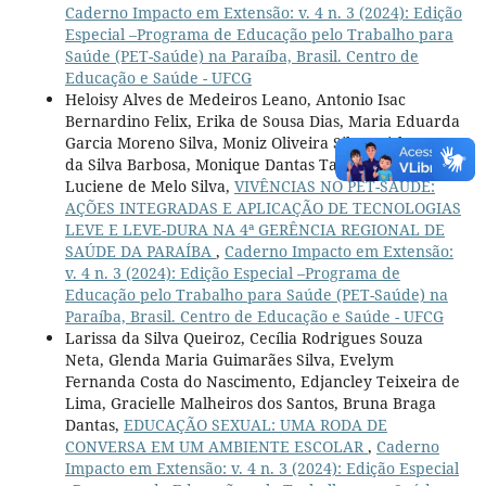
Caderno Impacto em Extensão: v. 4 n. 3 (2024): Edição
Especial –Programa de Educação pelo Trabalho para
Saúde (PET-Saúde) na Paraíba, Brasil. Centro de
Educação e Saúde - UFCG
Heloisy Alves de Medeiros Leano, Antonio Isac
Bernardino Felix, Erika de Sousa Dias, Maria Eduarda
Garcia Moreno Silva, Moniz Oliveira Silva, Gislaynne
da Silva Barbosa, Monique Dantas Targino, Magna
Luciene de Melo Silva,
VIVÊNCIAS NO PET-SAÚDE:
AÇÕES INTEGRADAS E APLICAÇÃO DE TECNOLOGIAS
LEVE E LEVE-DURA NA 4ª GERÊNCIA REGIONAL DE
SAÚDE DA PARAÍBA
,
Caderno Impacto em Extensão:
v. 4 n. 3 (2024): Edição Especial –Programa de
Educação pelo Trabalho para Saúde (PET-Saúde) na
Paraíba, Brasil. Centro de Educação e Saúde - UFCG
Larissa da Silva Queiroz, Cecília Rodrigues Souza
Neta, Glenda Maria Guimarães Silva, Evelym
Fernanda Costa do Nascimento, Edjancley Teixeira de
Lima, Gracielle Malheiros dos Santos, Bruna Braga
Dantas,
EDUCAÇÃO SEXUAL: UMA RODA DE
CONVERSA EM UM AMBIENTE ESCOLAR
,
Caderno
Impacto em Extensão: v. 4 n. 3 (2024): Edição Especial