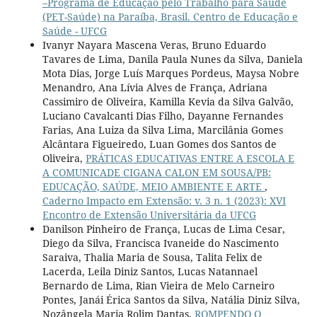
–Programa de Educação pelo Trabalho para Saúde
(PET-Saúde) na Paraíba, Brasil. Centro de Educação e
Saúde - UFCG
Ivanyr Nayara Mascena Veras, Bruno Eduardo
Tavares de Lima, Danila Paula Nunes da Silva, Daniela
Mota Dias, Jorge Luís Marques Pordeus, Maysa Nobre
Menandro, Ana Lívia Alves de França, Adriana
Cassimiro de Oliveira, Kamilla Kevia da Silva Galvão,
Luciano Cavalcanti Dias Filho, Dayanne Fernandes
Farias, Ana Luiza da Silva Lima, Marcilânia Gomes
Alcântara Figueiredo, Luan Gomes dos Santos de
Oliveira,
PRÁTICAS EDUCATIVAS ENTRE A ESCOLA E
A COMUNICADE CIGANA CALON EM SOUSA/PB:
EDUCAÇÃO, SAÚDE, MEIO AMBIENTE E ARTE
,
Caderno Impacto em Extensão: v. 3 n. 1 (2023): XVI
Encontro de Extensão Universitária da UFCG
Danilson Pinheiro de França, Lucas de Lima Cesar,
Diego da Silva, Francisca Ivaneide do Nascimento
Saraiva, Thalia Maria de Sousa, Talita Felix de
Lacerda, Leila Diniz Santos, Lucas Natannael
Bernardo de Lima, Rian Vieira de Melo Carneiro
Pontes, Janái Érica Santos da Silva, Natália Diniz Silva,
Nozângela Maria Rolim Dantas,
ROMPENDO O