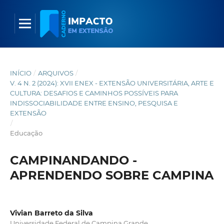
INÍCIO
/
ARQUIVOS
/
V. 4 N. 2 (2024): XVII ENEX - EXTENSÃO UNIVERSITÁRIA, ARTE E
CULTURA: DESAFIOS E CAMINHOS POSSÍVEIS PARA
INDISSOCIABILIDADE ENTRE ENSINO, PESQUISA E
EXTENSÃO
/
Educação
CAMPINANDANDO -
APRENDENDO SOBRE CAMPINA
Vivian Barreto da Silva
Universidade Federal de Campina Grande