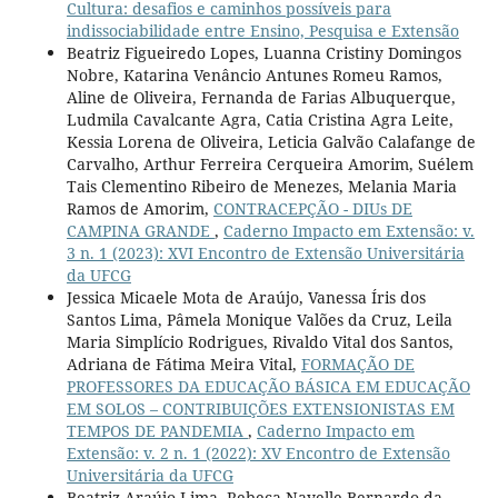
Cultura: desafios e caminhos possíveis para
indissociabilidade entre Ensino, Pesquisa e Extensão
Beatriz Figueiredo Lopes, Luanna Cristiny Domingos
Nobre, Katarina Venâncio Antunes Romeu Ramos,
Aline de Oliveira, Fernanda de Farias Albuquerque,
Ludmila Cavalcante Agra, Catia Cristina Agra Leite,
Kessia Lorena de Oliveira, Leticia Galvão Calafange de
Carvalho, Arthur Ferreira Cerqueira Amorim, Suélem
Tais Clementino Ribeiro de Menezes, Melania Maria
Ramos de Amorim,
CONTRACEPÇÃO - DIUs DE
CAMPINA GRANDE
,
Caderno Impacto em Extensão: v.
3 n. 1 (2023): XVI Encontro de Extensão Universitária
da UFCG
Jessica Micaele Mota de Araújo, Vanessa Íris dos
Santos Lima, Pâmela Monique Valões da Cruz, Leila
Maria Simplício Rodrigues, Rivaldo Vital dos Santos,
Adriana de Fátima Meira Vital,
FORMAÇÃO DE
PROFESSORES DA EDUCAÇÃO BÁSICA EM EDUCAÇÃO
EM SOLOS – CONTRIBUIÇÕES EXTENSIONISTAS EM
TEMPOS DE PANDEMIA
,
Caderno Impacto em
Extensão: v. 2 n. 1 (2022): XV Encontro de Extensão
Universitária da UFCG
Beatriz Araújo Lima, Rebeca Nayelle Bernardo da