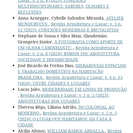
Lugar: v. 1 n. 4 (2023): CONEXÕES
MULTIDISCIPLINARES: SABERES, OLHARES E
REFLEXÕES
Anna Arnegger, Cybelle Salvador Miranda,
ATELIER
MUNDURUCUS
,
Revista Arquitetura e Lugar: v. 3 n.
12 (2025): CONEXÕES MODERNAS E BRUTALISTAS
Stephane de Sousa e Silva Maia, Glaudemias
Grangeiro Junior,
A FOTOGRAFIA COMO APORTE DE
UM OLHAR CAMINHANTE:
,
Revista Arquitetura e
Lugar: v. 2 n. 8 (2024): BORSOI 100: ARQUITETURA,
SOCIEDADE E DINAMICIDADE
José Ricardo de Freitas Dias,
HIERARQUIAS ESPACIAIS
E TRABALHO DOMÉSTICO NA HABITAÇÃO
BRASILEIRA
,
Revista Arquitetura e Lugar: v. 4 n. 13
(2026): ENTRE CIDADES E LUGARES
Lucas Jales,
MODERNIDADE EM LINHA DE PRODUÇÃO
,
Revista Arquitetura e Lugar: v. 1 n. 2 (2023):
ARQUITETURAS DOS LUGARES
Theresa Rêgo, Liliana Adrião,
DO COLONIAL AO
MODERNO
,
Revista Arquitetura e Lugar: v. 2 n. 5
(2024): O LUGAR QUE HABITAMOS: DA CASA À
CIDADE
Alcília Afonso,
WILLIAM RAMOS ABDALLA
,
Revista