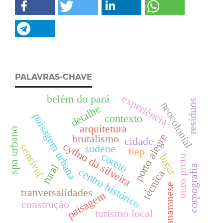
PALAVRAS-CHAVE
experiência
belém do pará
resíduos
neocolonial
detalhe
paisagem urbana
contexto
arquitetura
spa urbano
porto alegre
brutalismo
cidade
cydno da silveira
sensível
sudene
fiep
coreto
lugar
ouro preto
rural
corpografia
centro histórico
técnica
anamnese
tranversalidades
paisagem
construção
turismo local