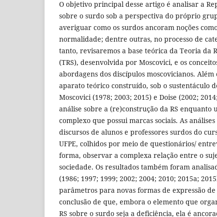
O objetivo principal desse artigo é analisar a Re
sobre o surdo sob a perspectiva do próprio gru
averiguar como os surdos ancoram noções como 
normalidade; dentre outras, no processo de cat
tanto, revisaremos a base teórica da Teoria da 
(TRS), desenvolvida por Moscovici, e os conceit
abordagens dos discípulos moscovicianos. Além 
aparato teórico construído, sob o sustentáculo 
Moscovici (1978; 2003; 2015) e Doise (2002; 2014
análise sobre a (re)construção da RS enquanto 
complexo que possui marcas sociais. As análises
discursos de alunos e professores surdos do cur
UFPE, colhidos por meio de questionários/ entre
forma, observar a complexa relação entre o suje
sociedade. Os resultados também foram analisa
(1986; 1997; 1999; 2002; 2004; 2010; 2015a; 201
parâmetros para novas formas de expressão de
conclusão de que, embora o elemento que organ
RS sobre o surdo seja a deficiência, ela é ancor