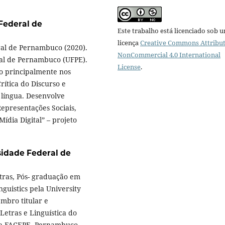
Federal de
Este trabalho está licenciado sob 
licença
Creative Commons Attribut
ral de Pernambuco (2020).
NonCommercial 4.0 International
ral de Pernambuco (UFPE).
License
.
o principalmente nos
rítica do Discurso e
língua. Desenvolve
Representações Sociais,
ídia Digital” – projeto
sidade Federal de
tras, Pós- graduação em
guistics pela University
embro titular e
etras e Linguística do
da FACEPE, Pernambuco,