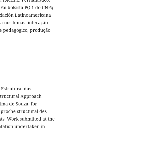
Foi bolsista PQ 1 do CNPq
ociación Latinoamericana
a nos temas: interação
o e pedagógico, produção
Estrutural das
 Structural Approach
ima de Souza, for
pproche structural des
ts. Work submitted at the
ntation undertaken in