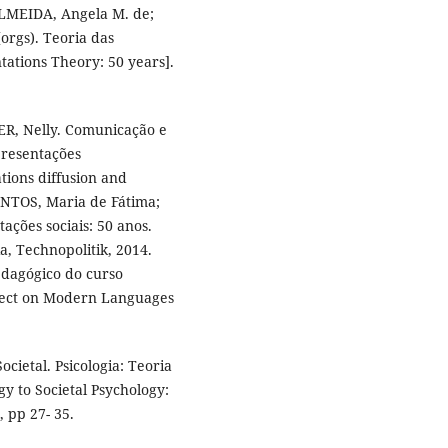
ALMEIDA, Angela M. de;
orgs). Teoria das
tations Theory: 50 years].
R, Nelly. Comunicação e
presentações
ions diffusion and
ANTOS, Maria de Fátima;
ações sociais: 50 anos.
a, Technopolitik, 2014.
pedagógico do curso
oject on Modern Languages
ocietal. Psicologia: Teoria
gy to Societal Psychology:
 pp 27- 35.