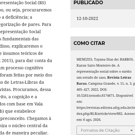
PUBLICADO
presentação Social (RS)
po, ou seja, procuraremos
a deficiência; a
12-10-2022
egorização de pares. Para
Representação Social
os fundamentais das
COMO CITAR
disso, explicaremos o
de insumos teóricos de
MENEZES, Tayana Dias de; BARROS,
; 2015), para dar conta da
Kazue Saito Monteiro de. A
um processo cognitivo
representação social sobre o surdo:
 foram feitas por meio dos
um estudo de caso.
Revista Letras
so de Letras-Libras da
Raras
, Campina Grande, v. 11, n. 3, p
vistas. Procuramos, dessa
405–427, 2022. DOI:
10.5281/zenodo.8174671. Disponível
ito, a cognição e a
em:
dos com base em Vala
https://revistas.editora.ufcg.edu.br/i
5b) que estabelece
dex.php/RLR/article/view/882. Acesso
 preconceito. Chegamos à
em: 6 ago. 2026.
iza o núcleo central da
Fomatos de Citação
ada de maneira peculiar.