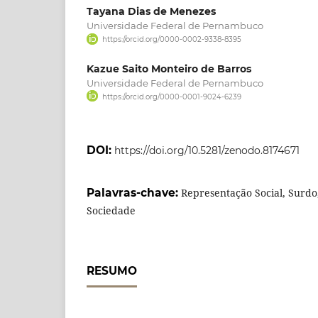
Tayana Dias de Menezes
Universidade Federal de Pernambuco
https://orcid.org/0000-0002-9338-8395
Kazue Saito Monteiro de Barros
Universidade Federal de Pernambuco
https://orcid.org/0000-0001-9024-6239
DOI:
https://doi.org/10.5281/zenodo.8174671
Palavras-chave:
Representação Social, Surdo,
Sociedade
RESUMO