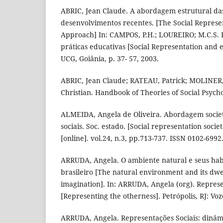
ABRIC, Jean Claude. A abordagem estrutural das
desenvolvimentos recentes. [The Social Represe
Approach] In: CAMPOS, P.H.; LOUREIRO; M.C.S. R
práticas educativas [Social Representation and e
UCG, Goiânia, p. 37- 57, 2003.
ABRIC, Jean Claude; RATEAU, Patrick; MOLINER,
Christian. Handbook of Theories of Social Psych
ALMEIDA, Angela de Oliveira. Abordagem societ
sociais. Soc. estado. [Social representation socie
[online]. vol.24, n.3, pp.713-737. ISSN 0102-6992
ARRUDA, Angela. O ambiente natural e seus hab
brasileiro [The natural environment and its dwel
imagination]. In: ARRUDA, Angela (org). Repres
[Representing the otherness]. Petrópolis, RJ: Voz
ARRUDA, Angela. Representações Sociais: dinâmi