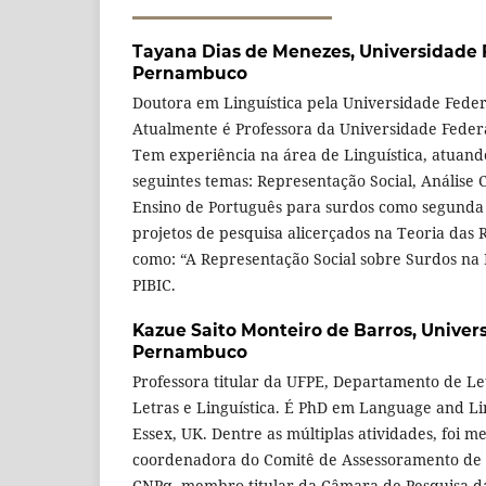
Tayana Dias de Menezes,
Universidade 
Pernambuco
Doutora em Linguística pela Universidade Fede
Atualmente é Professora da Universidade Fede
Tem experiência na área de Linguística, atuand
seguintes temas: Representação Social, Análise C
Ensino de Português para surdos como segunda 
projetos de pesquisa alicerçados na Teoria das 
como: “A Representação Social sobre Surdos na M
PIBIC.
Kazue Saito Monteiro de Barros,
Univer
Pernambuco
Professora titular da UFPE, Departamento de Le
Letras e Linguística. É PhD em Language and Lin
Essex, UK. Dentre as múltiplas atividades, foi m
coordenadora do Comitê de Assessoramento de L
CNPq, membro titular da Câmara de Pesquisa 