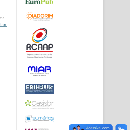
uma
ion-