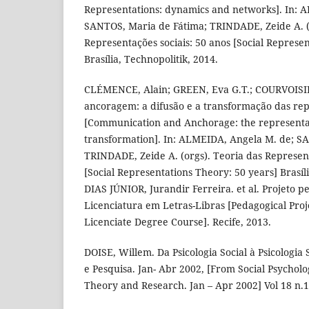
Representations: dynamics and networks]. In: 
SANTOS, Maria de Fátima; TRINDADE, Zeide A. (
Representações sociais: 50 anos [Social Represen
Brasília, Technopolitik, 2014.
CLÉMENCE, Alain; GREEN, Eva G.T.; COURVOISIE
ancoragem: a difusão e a transformação das re
[Communication and Anchorage: the representat
transformation]. In: ALMEIDA, Angela M. de; S
TRINDADE, Zeide A. (orgs). Teoria das Represent
[Social Representations Theory: 50 years] Brasíli
DIAS JÚNIOR, Jurandir Ferreira. et al. Projeto 
Licenciatura em Letras-Libras [Pedagogical Pr
Licenciate Degree Course]. Recife, 2013.
DOISE, Willem. Da Psicologia Social à Psicologia S
e Pesquisa. Jan- Abr 2002, [From Social Psycholo
Theory and Research. Jan – Apr 2002] Vol 18 n.1,