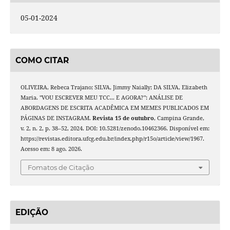
05-01-2024
COMO CITAR
OLIVEIRA, Rebeca Trajano; SILVA, Jimmy Naially; DA SILVA, Elizabeth
Maria. "VOU ESCREVER MEU TCC... E AGORA?": ANÁLISE DE
ABORDAGENS DE ESCRITA ACADÊMICA EM MEMES PUBLICADOS EM
PÁGINAS DE INSTAGRAM.
Revista 15 de outubro
, Campina Grande,
v. 2, n. 2, p. 38–52, 2024. DOI: 10.5281/zenodo.10462366. Disponível em:
https://revistas.editora.ufcg.edu.br/index.php/r15o/article/view/1967.
Acesso em: 8 ago. 2026.
Fomatos de Citação
EDIÇÃO