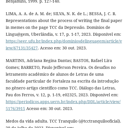
Benjamins, 1999. p. 127-140.
LIMA, A. A. de A. M. de; SILVA, N. K. de L.; BESSA, J. C. R.
Representations about the process of writing the final paper
in memes on the page TCC da Depressão. Domínios de
Lingu@gem, Uberlândia, v. 17, p. 1-17, 2023. Disponível em:
https://seer.ufu.br/index.php/dominiosdelinguagem/article/v
iew/67131/35427
. Acesso em: 30 out. 2023.
MARTINS, Adriana Regina Dantas; BASTOS, Rafael Lira
Gomes; BARRETO, Paulo Jefferson Pereira. Os desafios no
letramento acadêmico de alunos de Letras de uma
faculdade particular de Fortaleza na escrita da introdução
no gênero artigo científico como TCC. Diálogo das Letras,
Pau dos Ferros, v. 12, p. 1-19, e02325, 2023. Disponível em:
https://periodicos.apps.uern.br/index.php/DDL/article/view/
5176/3915
Acesso em: 30 out. 2023.
Medos da vida adulta. TCC Tranquilo (@tcctranquilooficial).
29 de julho de 2023. Disponível em: