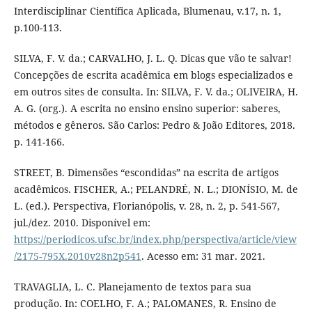
Interdisciplinar Científica Aplicada, Blumenau, v.17, n. 1,
p.100-113.
SILVA, F. V. da.; CARVALHO, J. L. Q. Dicas que vão te salvar!
Concepções de escrita acadêmica em blogs especializados e
em outros sites de consulta. In: SILVA, F. V. da.; OLIVEIRA, H.
A. G. (org.). A escrita no ensino ensino superior: saberes,
métodos e gêneros. São Carlos: Pedro & João Editores, 2018.
p. 141-166.
STREET, B. Dimensões “escondidas” na escrita de artigos
acadêmicos. FISCHER, A.; PELANDRÉ, N. L.; DIONÍSIO, M. de
L. (ed.). Perspectiva, Florianópolis, v. 28, n. 2, p. 541-567,
jul./dez. 2010. Disponível em:
https://periodicos.ufsc.br/index.php/perspectiva/article/view
/2175-795X.2010v28n2p541
. Acesso em: 31 mar. 2021.
TRAVAGLIA, L. C. Planejamento de textos para sua
produção. In: COELHO, F. A.; PALOMANES, R. Ensino de