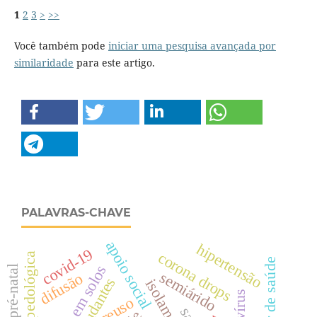
1
2
3
>
>>
Você também pode
iniciar uma pesquisa avançada por
similaridade
para este artigo.
PALAVRAS-CHAVE
apoio social
hipertensão
covid-19
corona drops
semiárido
difusão
estudantes
reuso