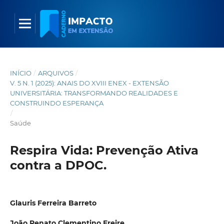
INÍCIO
/
ARQUIVOS
/
V. 5 N. 1 (2025): ANAIS DO XVIII ENEX - EXTENSÃO
UNIVERSITÁRIA: TRANSFORMANDO REALIDADES E
CONSTRUINDO ESPERANÇA
/
Saúde
Respira Vida: Prevenção Ativa
contra a DPOC.
Glauris Ferreira Barreto
João Renato Clementino Freire