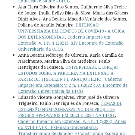
Educação e Saúde - UFCG
Ana Clara Oliveira dos Santos, Guilherme Silva Freire
de Souza, Jhulia Evilys Dias da Silva, Maria das Graças
Diniz Alves, Ana Beatriz Macedo Venâncio dos Santos,
Poliana de Araújo Palmeira,
EXTENSÃO
UNIVERSITÁRIA EM TEMPOS DE COVID-19 - A ÓTICA
DOS EXTENSIONISTAS
,
Caderno Impacto em
Extensão: v. 1 n. 1 (2021): XIV Encontro de Extensão
Universitária da UFCG
Anna Beatriz Nóbrega de Oliveira, Karla Camilla do
Nascimento, Marina Silva de Medeiros, Paulo
Henriques da Fonseca,
UNIVERSIDADE E IGREJA:
ESTUDOS SOBRE A PARCERIA NA EXTENSÃO A
PARTIR DE THIOLLENT E ARAÚJO FILHO
,
Caderno
Impacto em Extensão: v. 2 n. 1 (2022): XV Encontro de
Extensão Universitária da UFCG
Eduardo Vicente Gonçalves, Vitor José de Oliveira
Trigueiro, Paulo Henriqu es da Fonseca,
TEMAS DE
EXTENSÃO NUM COMPARATIVO DOS PROJETOS
PROBEX APROVADOS EM 2023 E 2024 NA UFCG
,
Caderno Impacto em Extensão: v. 5 n. 1 (2025): Anais
do XVIII ENEX - Extensão Universitária:
Transformando Realidades e Construindo Esperança