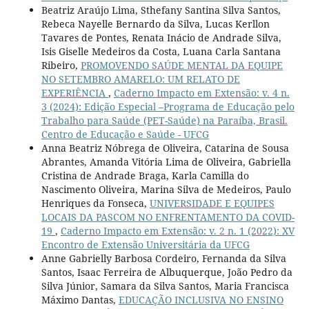
Beatriz Araújo Lima, Sthefany Santina Silva Santos,
Rebeca Nayelle Bernardo da Silva, Lucas Kerllon
Tavares de Pontes, Renata Inácio de Andrade Silva,
Isis Giselle Medeiros da Costa, Luana Carla Santana
Ribeiro,
PROMOVENDO SAÚDE MENTAL DA EQUIPE
NO SETEMBRO AMARELO: UM RELATO DE
EXPERIÊNCIA
,
Caderno Impacto em Extensão: v. 4 n.
3 (2024): Edição Especial –Programa de Educação pelo
Trabalho para Saúde (PET-Saúde) na Paraíba, Brasil.
Centro de Educação e Saúde - UFCG
Anna Beatriz Nóbrega de Oliveira, Catarina de Sousa
Abrantes, Amanda Vitória Lima de Oliveira, Gabriella
Cristina de Andrade Braga, Karla Camilla do
Nascimento Oliveira, Marina Silva de Medeiros, Paulo
Henriques da Fonseca,
UNIVERSIDADE E EQUIPES
LOCAIS DA PASCOM NO ENFRENTAMENTO DA COVID-
19
,
Caderno Impacto em Extensão: v. 2 n. 1 (2022): XV
Encontro de Extensão Universitária da UFCG
Anne Gabrielly Barbosa Cordeiro, Fernanda da Silva
Santos, Isaac Ferreira de Albuquerque, João Pedro da
Silva Júnior, Samara da Silva Santos, Maria Francisca
Máximo Dantas,
EDUCAÇÃO INCLUSIVA NO ENSINO