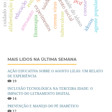
alfabetização pedológica
agente popular de saúde
educação em solos
cuidado no pré-natal
isolamento social
coronavírus
saúde do idoso
saúde
pcd
corona vírus
experimentos
artesanato
tuberculose
fitoterapia
idosos
MAIS LIDOS NA ÚLTIMA SEMANA
AÇÃO EDUCATIVA SOBRE O AGOSTO LILÁS: UM RELATO
DE EXPERIÊNCIA
19
INCLUSÃO TECNOLÓGICA NA TERCEIRA IDADE: O
IMPACTO DO LETRAMENTO DIGITAL
14
PREVENÇÃO E MANEJO DO PÉ DIABÉTICO
12