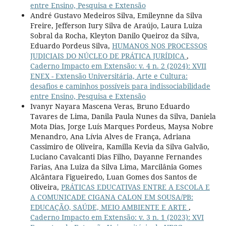
entre Ensino, Pesquisa e Extensão
André Gustavo Medeiros Silva, Emileynne da Silva
Freire, Jefferson Iury Silva de Araújo, Laura Luiza
Sobral da Rocha, Kleyton Danilo Queiroz da Silva,
Eduardo Pordeus Silva,
HUMANOS NOS PROCESSOS
JUDICIAIS DO NÚCLEO DE PRÁTICA JURÍDICA
,
Caderno Impacto em Extensão: v. 4 n. 2 (2024): XVII
ENEX - Extensão Universitária, Arte e Cultura:
desafios e caminhos possíveis para indissociabilidade
entre Ensino, Pesquisa e Extensão
Ivanyr Nayara Mascena Veras, Bruno Eduardo
Tavares de Lima, Danila Paula Nunes da Silva, Daniela
Mota Dias, Jorge Luís Marques Pordeus, Maysa Nobre
Menandro, Ana Lívia Alves de França, Adriana
Cassimiro de Oliveira, Kamilla Kevia da Silva Galvão,
Luciano Cavalcanti Dias Filho, Dayanne Fernandes
Farias, Ana Luiza da Silva Lima, Marcilânia Gomes
Alcântara Figueiredo, Luan Gomes dos Santos de
Oliveira,
PRÁTICAS EDUCATIVAS ENTRE A ESCOLA E
A COMUNICADE CIGANA CALON EM SOUSA/PB:
EDUCAÇÃO, SAÚDE, MEIO AMBIENTE E ARTE
,
Caderno Impacto em Extensão: v. 3 n. 1 (2023): XVI