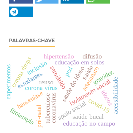
PALAVRAS-CHAVE
hipertensão
difusão
corona drops
educação em solos
inclusão
saúde
experimentos
semiárido
saúde do idoso
artesanato
pcd
gravidez
estudantes
acessibilidade
isolamento social
reuso
corona vírus
idosos
hanseníase
coronavírus
tuberculose
covid-19
apoio social
pré-natal
fitoterapia
saúde bucal
educação no campo