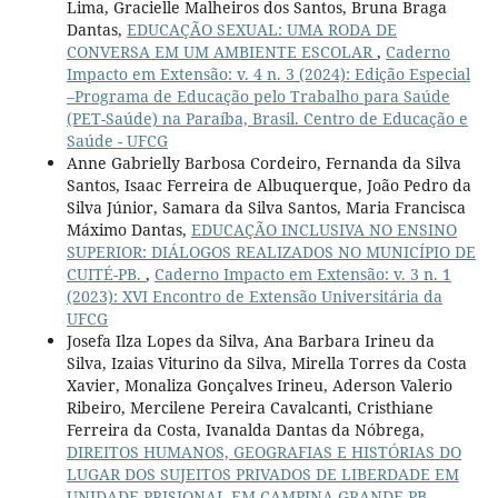
Lima, Gracielle Malheiros dos Santos, Bruna Braga
Dantas,
EDUCAÇÃO SEXUAL: UMA RODA DE
CONVERSA EM UM AMBIENTE ESCOLAR
,
Caderno
Impacto em Extensão: v. 4 n. 3 (2024): Edição Especial
–Programa de Educação pelo Trabalho para Saúde
(PET-Saúde) na Paraíba, Brasil. Centro de Educação e
Saúde - UFCG
Anne Gabrielly Barbosa Cordeiro, Fernanda da Silva
Santos, Isaac Ferreira de Albuquerque, João Pedro da
Silva Júnior, Samara da Silva Santos, Maria Francisca
Máximo Dantas,
EDUCAÇÃO INCLUSIVA NO ENSINO
SUPERIOR: DIÁLOGOS REALIZADOS NO MUNICÍPIO DE
CUITÉ-PB.
,
Caderno Impacto em Extensão: v. 3 n. 1
(2023): XVI Encontro de Extensão Universitária da
UFCG
Josefa Ilza Lopes da Silva, Ana Barbara Irineu da
Silva, Izaias Viturino da Silva, Mirella Torres da Costa
Xavier, Monaliza Gonçalves Irineu, Aderson Valerio
Ribeiro, Mercilene Pereira Cavalcanti, Cristhiane
Ferreira da Costa, Ivanalda Dantas da Nóbrega,
DIREITOS HUMANOS, GEOGRAFIAS E HISTÓRIAS DO
LUGAR DOS SUJEITOS PRIVADOS DE LIBERDADE EM
UNIDADE PRISIONAL EM CAMPINA GRANDE-PB
,