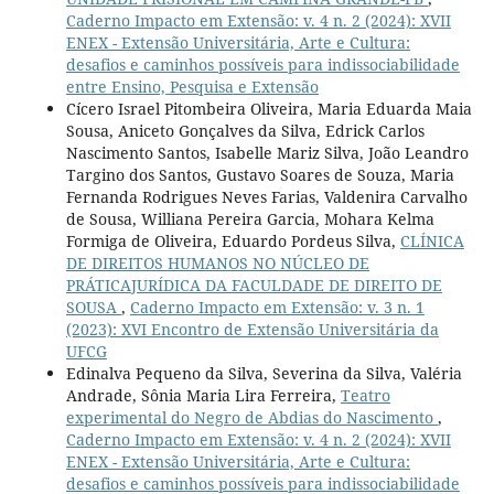
Caderno Impacto em Extensão: v. 4 n. 2 (2024): XVII
ENEX - Extensão Universitária, Arte e Cultura:
desafios e caminhos possíveis para indissociabilidade
entre Ensino, Pesquisa e Extensão
Cícero Israel Pitombeira Oliveira, Maria Eduarda Maia
Sousa, Aniceto Gonçalves da Silva, Edrick Carlos
Nascimento Santos, Isabelle Mariz Silva, João Leandro
Targino dos Santos, Gustavo Soares de Souza, Maria
Fernanda Rodrigues Neves Farias, Valdenira Carvalho
de Sousa, Williana Pereira Garcia, Mohara Kelma
Formiga de Oliveira, Eduardo Pordeus Silva,
CLÍNICA
DE DIREITOS HUMANOS NO NÚCLEO DE
PRÁTICAJURÍDICA DA FACULDADE DE DIREITO DE
SOUSA
,
Caderno Impacto em Extensão: v. 3 n. 1
(2023): XVI Encontro de Extensão Universitária da
UFCG
Edinalva Pequeno da Silva, Severina da Silva, Valéria
Andrade, Sônia Maria Lira Ferreira,
Teatro
experimental do Negro de Abdias do Nascimento
,
Caderno Impacto em Extensão: v. 4 n. 2 (2024): XVII
ENEX - Extensão Universitária, Arte e Cultura:
desafios e caminhos possíveis para indissociabilidade