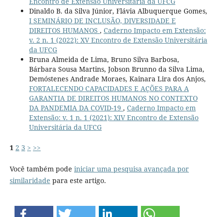
Encontro de Extensão Universitária da UFCG
Dinaldo B. da Silva Júnior, Flávia Albuquerque Gomes,
I SEMINÁRIO DE INCLUSÃO, DIVERSIDADE E
DIREITOS HUMANOS
,
Caderno Impacto em Extensão:
v. 2 n. 1 (2022): XV Encontro de Extensão Universitária
da UFCG
Bruna Almeida de Lima, Bruno Silva Barbosa,
Bárbara Sousa Martins, Jobson Brunno da Silva Lima,
Demóstenes Andrade Moraes, Kainara Lira dos Anjos,
FORTALECENDO CAPACIDADES E AÇÕES PARA A
GARANTIA DE DIREITOS HUMANOS NO CONTEXTO
DA PANDEMIA DA COVID-19
,
Caderno Impacto em
Extensão: v. 1 n. 1 (2021): XIV Encontro de Extensão
Universitária da UFCG
1
2
3
>
>>
Você também pode
iniciar uma pesquisa avançada por
similaridade
para este artigo.