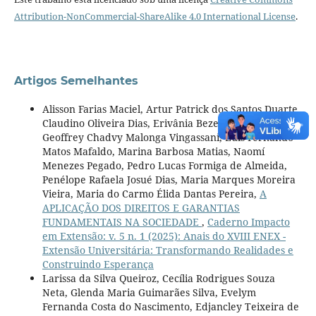
Attribution-NonCommercial-ShareAlike 4.0 International License
.
Artigos Semelhantes
Alisson Farias Maciel, Artur Patrick dos Santos Duarte,
Claudino Oliveira Dias, Erivânia Bezerra da Silva,
Geoffrey Chadvy Malonga Vingassani, Luis Fernando
Matos Mafaldo, Marina Barbosa Matias, Naomí
Menezes Pegado, Pedro Lucas Formiga de Almeida,
Penélope Rafaela Josué Dias, Maria Marques Moreira
Vieira, Maria do Carmo Élida Dantas Pereira,
A
APLICAÇÃO DOS DIREITOS E GARANTIAS
FUNDAMENTAIS NA SOCIEDADE
,
Caderno Impacto
em Extensão: v. 5 n. 1 (2025): Anais do XVIII ENEX -
Extensão Universitária: Transformando Realidades e
Construindo Esperança
Larissa da Silva Queiroz, Cecília Rodrigues Souza
Neta, Glenda Maria Guimarães Silva, Evelym
Fernanda Costa do Nascimento, Edjancley Teixeira de