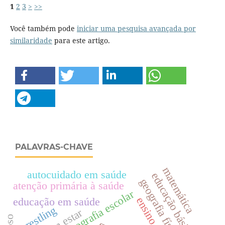
1
2
3
>
>>
Você também pode
iniciar uma pesquisa avançada por
similaridade
para este artigo.
PALAVRAS-CHAVE
matemática
autocuidado em saúde
educação básica
geografia física
atenção primária à saúde
geografia escolar
ensino
educação em saúde
wrestling
bem estar