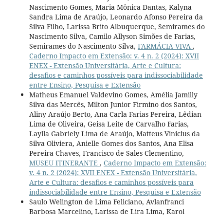
Nascimento Gomes, Maria Mônica Dantas, Kalyna
Sandra Lima de Araújo, Leonardo Afonso Pereira da
Silva Filho, Larissa Brito Albuquerque, Semirames do
Nascimento Silva, Camilo Allyson Simões de Farias,
Semirames do Nascimento Silva,
FARMÁCIA VIVA
,
Caderno Impacto em Extensão: v. 4 n. 2 (2024): XVII
ENEX - Extensão Universitária, Arte e Cultura:
desafios e caminhos possíveis para indissociabilidade
entre Ensino, Pesquisa e Extensão
Matheus Emanuel Valdevino Gomes, Amélia Jamilly
Silva das Mercês, Milton Junior Firmino dos Santos,
Aliny Araújo Berto, Ana Carla Farias Pereira, Lêdian
Lima de Oliveira, Geisa Leite de Carvalho Farias,
Laylla Gabriely Lima de Araújo, Matteus Vinicius da
Silva Oliviera, Anielle Gomes dos Santos, Ana Elisa
Pereira Chaves, Francisco de Sales Clementino,
MUSEU ITINERANTE
,
Caderno Impacto em Extensão:
v. 4 n. 2 (2024): XVII ENEX - Extensão Universitária,
Arte e Cultura: desafios e caminhos possíveis para
indissociabilidade entre Ensino, Pesquisa e Extensão
Saulo Welington de Lima Feliciano, Avlanfranci
Barbosa Marcelino, Larissa de Lira Lima, Karol