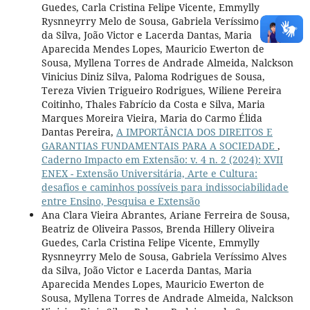
Guedes, Carla Cristina Felipe Vicente, Emmylly
Rysnneyrry Melo de Sousa, Gabriela Veríssimo Alves
da Silva, João Victor e Lacerda Dantas, Maria
Aparecida Mendes Lopes, Mauricio Ewerton de
Sousa, Myllena Torres de Andrade Almeida, Nalckson
Vinicius Diniz Silva, Paloma Rodrigues de Sousa,
Tereza Vivien Trigueiro Rodrigues, Wiliene Pereira
Coitinho, Thales Fabrício da Costa e Silva, Maria
Marques Moreira Vieira, Maria do Carmo Élida
Dantas Pereira,
A IMPORTÂNCIA DOS DIREITOS E
GARANTIAS FUNDAMENTAIS PARA A SOCIEDADE
,
Caderno Impacto em Extensão: v. 4 n. 2 (2024): XVII
ENEX - Extensão Universitária, Arte e Cultura:
desafios e caminhos possíveis para indissociabilidade
entre Ensino, Pesquisa e Extensão
Ana Clara Vieira Abrantes, Ariane Ferreira de Sousa,
Beatriz de Oliveira Passos, Brenda Hillery Oliveira
Guedes, Carla Cristina Felipe Vicente, Emmylly
Rysnneyrry Melo de Sousa, Gabriela Veríssimo Alves
da Silva, João Victor e Lacerda Dantas, Maria
Aparecida Mendes Lopes, Mauricio Ewerton de
Sousa, Myllena Torres de Andrade Almeida, Nalckson