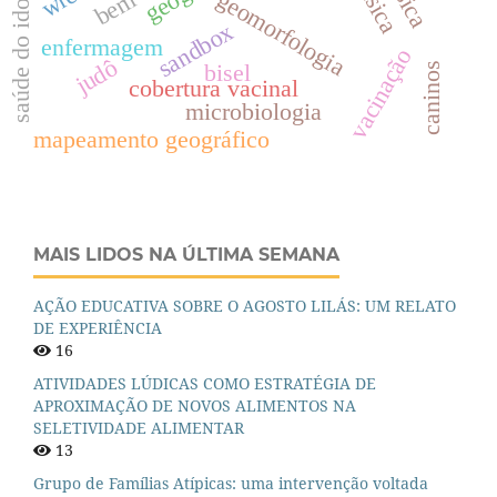
saúde do idoso
geomorfologia
sandbox
enfermagem
vacinação
judô
bisel
caninos
cobertura vacinal
microbiologia
mapeamento geográfico
MAIS LIDOS NA ÚLTIMA SEMANA
AÇÃO EDUCATIVA SOBRE O AGOSTO LILÁS: UM RELATO
DE EXPERIÊNCIA
16
ATIVIDADES LÚDICAS COMO ESTRATÉGIA DE
APROXIMAÇÃO DE NOVOS ALIMENTOS NA
SELETIVIDADE ALIMENTAR
13
Grupo de Famílias Atípicas: uma intervenção voltada