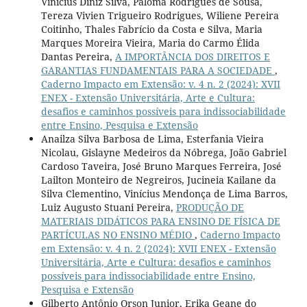
Vinicius Diniz Silva, Paloma Rodrigues de Sousa,
Tereza Vivien Trigueiro Rodrigues, Wiliene Pereira
Coitinho, Thales Fabrício da Costa e Silva, Maria
Marques Moreira Vieira, Maria do Carmo Élida
Dantas Pereira,
A IMPORTÂNCIA DOS DIREITOS E
GARANTIAS FUNDAMENTAIS PARA A SOCIEDADE
,
Caderno Impacto em Extensão: v. 4 n. 2 (2024): XVII
ENEX - Extensão Universitária, Arte e Cultura:
desafios e caminhos possíveis para indissociabilidade
entre Ensino, Pesquisa e Extensão
Anailza Silva Barbosa de Lima, Esterfania Vieira
Nicolau, Gislayne Medeiros da Nóbrega, João Gabriel
Cardoso Taveira, José Bruno Marques Ferreira, José
Lailton Monteiro de Negreiros, Jucineia Kailane da
Silva Clementino, Vinícius Mendonça de Lima Barros,
Luiz Augusto Stuani Pereira,
PRODUÇÃO DE
MATERIAIS DIDÁTICOS PARA ENSINO DE FÍSICA DE
PARTÍCULAS NO ENSINO MÉDIO
,
Caderno Impacto
em Extensão: v. 4 n. 2 (2024): XVII ENEX - Extensão
Universitária, Arte e Cultura: desafios e caminhos
possíveis para indissociabilidade entre Ensino,
Pesquisa e Extensão
Gilberto Antônio Orson Junior, Erika Geane do