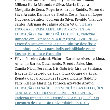
Millena Karla Miranda e Silva, Maria Nayara
Mesquita de Sena, Rogerio Andrade Emídio, Edson da
Silva Araújo, Danielle de Freitas Costa, Jarlean Lopes
Nóbrega, Danilson Correia da Silva, Rivaldo Vital dos
Santos, Adriana de Fátima Meira Vital,
VISITAS
ESCOLARES PARA AMPLIAR HORIZONTES DA
EDUCAÇÃO E VALORIZAÇÃO DO SOLO
,
Caderno
Impacto em Extensão: v. 4 n. 2 (2024): XVII ENEX -
Extensão Universitária, Arte e Cultura: desafios e
caminhos possíveis para indissociabilidade entre
Ensino, Pesquisa e Extensão
Flávia Pereira Cabral, Victória Karoline Alves de Lima,
Amanda Barros Nascimento, Brenda Sales Lins,
Camila Nicoli Ferreira, Iris Gabriely Lira de Santana,
Isabella Figueiredo da Silva, Lícia Gomes da Silva,
Renata Cabral Rodrigues Feitosa, Lidiany Galdino
Felix, Kleane Maria da Fonseca Azevedo Araújo,
EDUCAÇÃO EM SAÚDE: PREVENÇÃO DAS INFECÇÕES
SEXUALMENTE TRANSMISSÍVEIS NA ESCOLA
,
Caderno Impacto em Extensão: v. 3 n. 1 (2023): XVI
Encontro de Extensão Universitária da UFCG