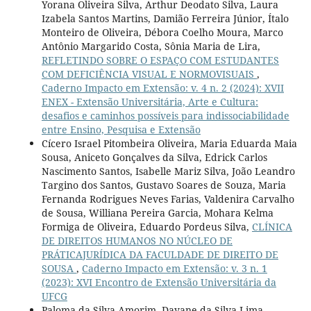
Yorana Oliveira Silva, Arthur Deodato Silva, Laura
Izabela Santos Martins, Damião Ferreira Júnior, Ítalo
Monteiro de Oliveira, Débora Coelho Moura, Marco
Antônio Margarido Costa, Sônia Maria de Lira,
REFLETINDO SOBRE O ESPAÇO COM ESTUDANTES
COM DEFICIÊNCIA VISUAL E NORMOVISUAIS
,
Caderno Impacto em Extensão: v. 4 n. 2 (2024): XVII
ENEX - Extensão Universitária, Arte e Cultura:
desafios e caminhos possíveis para indissociabilidade
entre Ensino, Pesquisa e Extensão
Cícero Israel Pitombeira Oliveira, Maria Eduarda Maia
Sousa, Aniceto Gonçalves da Silva, Edrick Carlos
Nascimento Santos, Isabelle Mariz Silva, João Leandro
Targino dos Santos, Gustavo Soares de Souza, Maria
Fernanda Rodrigues Neves Farias, Valdenira Carvalho
de Sousa, Williana Pereira Garcia, Mohara Kelma
Formiga de Oliveira, Eduardo Pordeus Silva,
CLÍNICA
DE DIREITOS HUMANOS NO NÚCLEO DE
PRÁTICAJURÍDICA DA FACULDADE DE DIREITO DE
SOUSA
,
Caderno Impacto em Extensão: v. 3 n. 1
(2023): XVI Encontro de Extensão Universitária da
UFCG
Paloma da Silva Amorim, Dayane da Silva Lima,