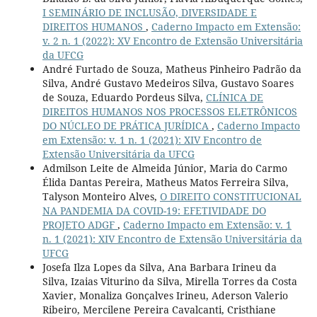
I SEMINÁRIO DE INCLUSÃO, DIVERSIDADE E
DIREITOS HUMANOS
,
Caderno Impacto em Extensão:
v. 2 n. 1 (2022): XV Encontro de Extensão Universitária
da UFCG
André Furtado de Souza, Matheus Pinheiro Padrão da
Silva, André Gustavo Medeiros Silva, Gustavo Soares
de Souza, Eduardo Pordeus Silva,
CLÍNICA DE
DIREITOS HUMANOS NOS PROCESSOS ELETRÔNICOS
DO NÚCLEO DE PRÁTICA JURÍDICA
,
Caderno Impacto
em Extensão: v. 1 n. 1 (2021): XIV Encontro de
Extensão Universitária da UFCG
Admilson Leite de Almeida Júnior, Maria do Carmo
Élida Dantas Pereira, Matheus Matos Ferreira Silva,
Talyson Monteiro Alves,
O DIREITO CONSTITUCIONAL
NA PANDEMIA DA COVID-19: EFETIVIDADE DO
PROJETO ADGF
,
Caderno Impacto em Extensão: v. 1
n. 1 (2021): XIV Encontro de Extensão Universitária da
UFCG
Josefa Ilza Lopes da Silva, Ana Barbara Irineu da
Silva, Izaias Viturino da Silva, Mirella Torres da Costa
Xavier, Monaliza Gonçalves Irineu, Aderson Valerio
Ribeiro, Mercilene Pereira Cavalcanti, Cristhiane