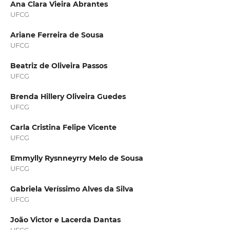
Ana Clara Vieira Abrantes
UFCG
Ariane Ferreira de Sousa
UFCG
Beatriz de Oliveira Passos
UFCG
Brenda Hillery Oliveira Guedes
UFCG
Carla Cristina Felipe Vicente
UFCG
Emmylly Rysnneyrry Melo de Sousa
UFCG
Gabriela Veríssimo Alves da Silva
UFCG
João Victor e Lacerda Dantas