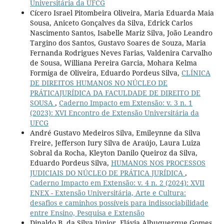
Universitária da UFCG
Cícero Israel Pitombeira Oliveira, Maria Eduarda Maia
Sousa, Aniceto Gonçalves da Silva, Edrick Carlos
Nascimento Santos, Isabelle Mariz Silva, João Leandro
Targino dos Santos, Gustavo Soares de Souza, Maria
Fernanda Rodrigues Neves Farias, Valdenira Carvalho
de Sousa, Williana Pereira Garcia, Mohara Kelma
Formiga de Oliveira, Eduardo Pordeus Silva,
CLÍNICA
DE DIREITOS HUMANOS NO NÚCLEO DE
PRÁTICAJURÍDICA DA FACULDADE DE DIREITO DE
SOUSA
,
Caderno Impacto em Extensão: v. 3 n. 1
(2023): XVI Encontro de Extensão Universitária da
UFCG
André Gustavo Medeiros Silva, Emileynne da Silva
Freire, Jefferson Iury Silva de Araújo, Laura Luiza
Sobral da Rocha, Kleyton Danilo Queiroz da Silva,
Eduardo Pordeus Silva,
HUMANOS NOS PROCESSOS
JUDICIAIS DO NÚCLEO DE PRÁTICA JURÍDICA
,
Caderno Impacto em Extensão: v. 4 n. 2 (2024): XVII
ENEX - Extensão Universitária, Arte e Cultura:
desafios e caminhos possíveis para indissociabilidade
entre Ensino, Pesquisa e Extensão
Dinaldo B. da Silva Júnior, Flávia Albuquerque Gomes,