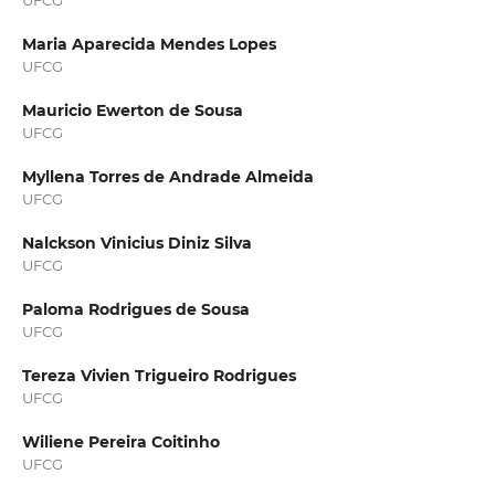
UFCG
Maria Aparecida Mendes Lopes
UFCG
Mauricio Ewerton de Sousa
UFCG
Myllena Torres de Andrade Almeida
UFCG
Nalckson Vinicius Diniz Silva
UFCG
Paloma Rodrigues de Sousa
UFCG
Tereza Vivien Trigueiro Rodrigues
UFCG
Wiliene Pereira Coitinho
UFCG