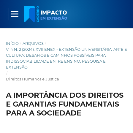
INÍCIO
/
ARQUIVOS
/
V. 4 N. 2 (2024): XVII ENEX - EXTENSÃO UNIVERSITÁRIA, ARTE E
CULTURA: DESAFIOS E CAMINHOS POSSÍVEIS PARA
INDISSOCIABILIDADE ENTRE ENSINO, PESQUISA E
EXTENSÃO
/
Direitos Humanos e Justiça
A IMPORTÂNCIA DOS DIREITOS
E GARANTIAS FUNDAMENTAIS
PARA A SOCIEDADE