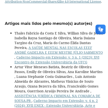
Attribution-NonCommercial-ShareAlike 4.0 International License
.
Artigos mais lidos pelo mesmo(s) autor(es)
Thales Fabricio da Costa E Silva, Willian Silva de Jesus,
Isabella Raysa Santiago de Oliveira, Maria Daiana
Targino da Cruz, Maria do Carmo Élida Dantas
Pereira,
A SAÚDE MENTAL NAS ESCOLAS EEEF
ANDRÉ GADELHA E EEEM MESTRE JÚLIO SARMENTO
,
Caderno Impacto em Extensão: v. 3 n. 1 (2023): XVI
Encontro de Extensão Universitária da UFCG
Artur Vitor Meneses Batista, Beatriz de Oliveira
Passos, Emilly de Oliveira Silvas, Ana Karoline Martins
, Luana Stephanie Costa Guimarães , Luis Antonio
Almeida de Abrantes, Matheus Vinicius de Souto
Araujo, Ozana Bezerra da Silva, Francivaldo Gomes
Moura, Guerrison Araújo Pereira De Andrade ,
ASSISTÊNCIA JURÍDICA CRIMINAL NA COMARCA DE
SOUSA-PB
,
Caderno Impacto em Extensão: v. 4 n. 2
(2024): XVII ENEX - Extensão Universitária, Arte e