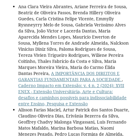
Ana Clara Vieira Abrantes, Ariane Ferreira de Sousa,
Beatriz de Oliveira Passos, Brenda Hillery Oliveira
Guedes, Carla Cristina Felipe Vicente, Emmylly
Rysnneyrry Melo de Sousa, Gabriela Veríssimo Alves
da Silva, João Victor e Lacerda Dantas, Maria
Aparecida Mendes Lopes, Mauricio Ewerton de
Sousa, Myllena Torres de Andrade Almeida, Nalckson
Vinicius Diniz Silva, Paloma Rodrigues de Sousa,
Tereza Vivien Trigueiro Rodrigues, Wiliene Pereira
Coitinho, Thales Fabrício da Costa e Silva, Maria
Marques Moreira Vieira, Maria do Carmo Élida
Dantas Pereira,
A IMPORTÂNCIA DOS DIREITOS E
GARANTIAS FUNDAMENTAIS PARA A SOCIEDADE
,
Caderno Impacto em Extensão: v. 4 n. 2 (2024): XVII
ENEX - Extensão Universitária, Arte e Cultura:
desafios e caminhos possíveis para indissociabilidade
entre Ensino, Pesquisa e Extensão
Alisson Farias Maciel, Artur Patrick dos Santos Duarte,
Claudino Oliveira Dias, Erivânia Bezerra da Silva,
Geoffrey Chadvy Malonga Vingassani, Luis Fernando
Matos Mafaldo, Marina Barbosa Matias, Naomí
Menezes Pegado, Pedro Lucas Formiga de Almeida,