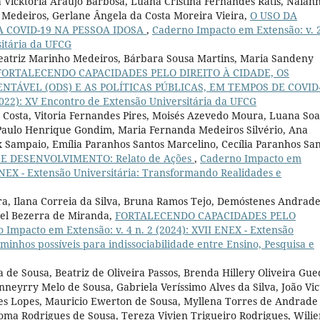
 Vicktória Araújo Barbosa, Luana Cristina Fernandes Ratis, Naian
Medeiros, Gerlane Ângela da Costa Moreira Vieira,
O USO DA
 COVID-19 NA PESSOA IDOSA
,
Caderno Impacto em Extensão: v. 2
sitária da UFCG
eatriz Marinho Medeiros, Bárbara Sousa Martins, Maria Sandeny
FORTALECENDO CAPACIDADES PELO DIREITO À CIDADE, OS
TÁVEL (ODS) E AS POLÍTICAS PÚBLICAS, EM TEMPOS DE COVID
2022): XV Encontro de Extensão Universitária da UFCG
ra Costa, Vitoria Fernandes Pires, Moisés Azevedo Moura, Luana So
 Paulo Henrique Gondim, Maria Fernanda Medeiros Silvério, Ana
x Sampaio, Emília Paranhos Santos Marcelino, Cecília Paranhos Sa
E DESENVOLVIMENTO: Relato de Ações
,
Caderno Impacto em
 ENEX - Extensão Universitária: Transformando Realidades e
ira, Ilana Correia da Silva, Bruna Ramos Tejo, Demóstenes Andrad
abel Bezerra de Miranda,
FORTALECENDO CAPACIDADES PELO
 Impacto em Extensão: v. 4 n. 2 (2024): XVII ENEX - Extensão
caminhos possíveis para indissociabilidade entre Ensino, Pesquisa e
 de Sousa, Beatriz de Oliveira Passos, Brenda Hillery Oliveira Gue
nneyrry Melo de Sousa, Gabriela Veríssimo Alves da Silva, João Vic
s Lopes, Mauricio Ewerton de Sousa, Myllena Torres de Andrade
aloma Rodrigues de Sousa, Tereza Vivien Trigueiro Rodrigues, Wili