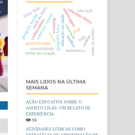
flauta doce
saúde do idoso
educação básica
enfermagem
educação
geografia escolar
cobertura vacinal
educação em saúde
conhecimento
wrestling
vacinação
geografia física
bisel
saúde da mulher
ensino
caninos
sandbox
judô
geomorfologia
acessibilidade
matemática
verme do coração
MAIS LIDOS NA ÚLTIMA
SEMANA
AÇÃO EDUCATIVA SOBRE O
AGOSTO LILÁS: UM RELATO DE
EXPERIÊNCIA
16
ATIVIDADES LÚDICAS COMO
ESTRATÉGIA DE APROXIMAÇÃO DE