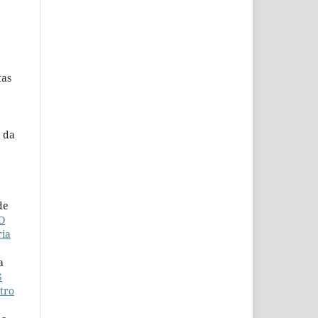
tas
l da
de
O
ria
a
S
tro