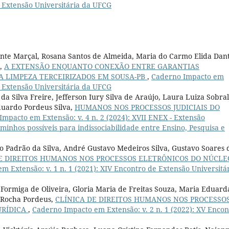
de Extensão Universitária da UFCG
ente Marçal, Rosana Santos de Almeida, Maria do Carmo Elida Dan
r,
A EXTENSÃO ENQUANTO CONEXÃO ENTRE GARANTIAS
A LIMPEZA TERCEIRIZADOS EM SOUSA-PB
,
Caderno Impacto em
de Extensão Universitária da UFCG
a Silva Freire, Jefferson Iury Silva de Araújo, Laura Luiza Sobra
duardo Pordeus Silva,
HUMANOS NOS PROCESSOS JUDICIAIS DO
mpacto em Extensão: v. 4 n. 2 (2024): XVII ENEX - Extensão
caminhos possíveis para indissociabilidade entre Ensino, Pesquisa e
 Padrão da Silva, André Gustavo Medeiros Silva, Gustavo Soares 
E DIREITOS HUMANOS NOS PROCESSOS ELETRÔNICOS DO NÚCLE
 Extensão: v. 1 n. 1 (2021): XIV Encontro de Extensão Universitá
ormiga de Oliveira, Gloria Maria de Freitas Souza, Maria Eduard
a Rocha Pordeus,
CLÍNICA DE DIREITOS HUMANOS NOS PROCESSO
URÍDICA
,
Caderno Impacto em Extensão: v. 2 n. 1 (2022): XV Encon