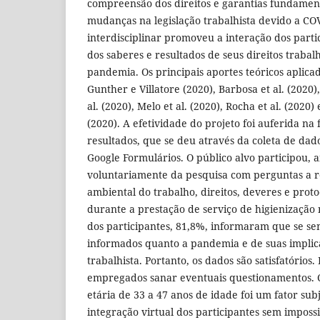
compreensão dos direitos e garantias fundament
mudanças na legislação trabalhista devido a CO
interdisciplinar promoveu a interação dos parti
dos saberes e resultados de seus direitos trabal
pandemia. Os principais aportes teóricos aplic
Gunther e Villatore (2020), Barbosa et al. (2020)
al. (2020), Melo et al. (2020), Rocha et al. (2020
(2020). A efetividade do projeto foi auferida na
resultados, que se deu através da coleta de da
Google Formulários. O público alvo participou,
voluntariamente da pesquisa com perguntas a r
ambiental do trabalho, direitos, deveres e prot
durante a prestação de serviço de higienização
dos participantes, 81,8%, informaram que se se
informados quanto a pandemia e de suas implica
trabalhista. Portanto, os dados são satisfatórios
empregados sanar eventuais questionamentos. C
etária de 33 a 47 anos de idade foi um fator subj
integração virtual dos participantes sem imposs