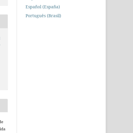
Español (España)
Português (Brasil)
o
a
de
ida