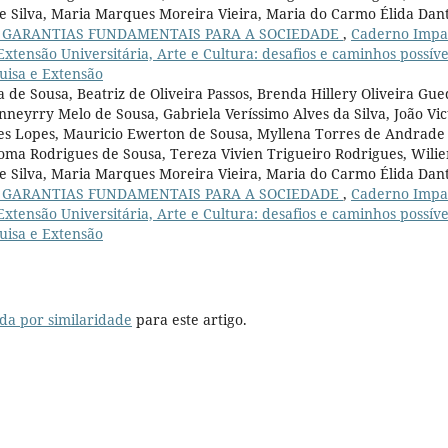
a e Silva, Maria Marques Moreira Vieira, Maria do Carmo Élida Dan
E GARANTIAS FUNDAMENTAIS PARA A SOCIEDADE
,
Caderno Impa
 Extensão Universitária, Arte e Cultura: desafios e caminhos possíve
quisa e Extensão
 de Sousa, Beatriz de Oliveira Passos, Brenda Hillery Oliveira Gue
nneyrry Melo de Sousa, Gabriela Veríssimo Alves da Silva, João Vic
s Lopes, Mauricio Ewerton de Sousa, Myllena Torres de Andrade
aloma Rodrigues de Sousa, Tereza Vivien Trigueiro Rodrigues, Wili
a e Silva, Maria Marques Moreira Vieira, Maria do Carmo Élida Dan
E GARANTIAS FUNDAMENTAIS PARA A SOCIEDADE
,
Caderno Impa
 Extensão Universitária, Arte e Cultura: desafios e caminhos possíve
quisa e Extensão
da por similaridade
para este artigo.