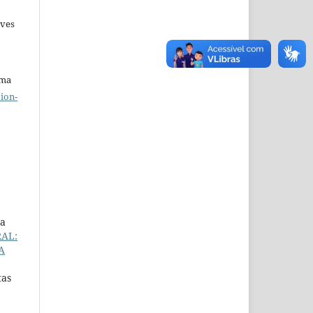
lves
uma
ion-
da
AL:
A
tas