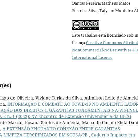
Dantas Pereira, Matheus Matos
Ferreira Silva, Talyson Monteiro A
Este trabalho está licenciado sob 
licença
Creative Commons Attribut
NonCommercial-NoDerivatives 4.0
International License
.
r(es)
ago de Oliveira, Viviane Farias da Silva, Admilson Leite de Almei
ira,
INFORMAÇÃO E COMBATE AO COVID-19 NO AMBIENTE LABOR
CAÇÃO DOS DIREITOS E GARANTIAS FUNDAMENTAIS NA VIGÊNCI
 2 n. 1 (2022): XV Encontro de Extensão Universitária da UFCG
ente Marçal, Rosana Santos de Almeida, Maria do Carmo Elida Dan
r,
A EXTENSÃO ENQUANTO CONEXÃO ENTRE GARANTIAS
A LIMPEZA TERCEIRIZADOS EM SOUSA-PB
,
Caderno Impacto em