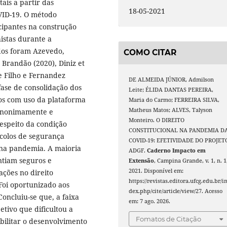
ais a partir das
18-05-2021
VID-19. O método
cipantes na construção
histas durante a
ados foram Azevedo,
COMO CITAR
, Brandão (2020), Diniz et
) e Filho e Fernandez
DE ALMEIDA JÚNIOR, Admilson
 fase de consolidação dos
Leite; ÉLIDA DANTAS PEREIRA,
dos com uso da plataforma
Maria do Carmo; FERREIRA SILVA,
Matheus Matos; ALVES, Talyson
 anonimamente e
Monteiro. O DIREITO
espeito da condição
CONSTITUCIONAL NA PANDEMIA D
ocolos de segurança
COVID-19: EFETIVIDADE DO PROJET
 na pandemia. A maioria
ADGF.
Caderno Impacto em
ntiam seguros e
Extensão
, Campina Grande, v. 1, n. 1
2021. Disponível em:
ções no direito
https://revistas.editora.ufcg.edu.br/i
. Foi oportunizado aos
dex.php/cite/article/view/27. Acesso
oncluiu-se que, a faixa
em: 7 ago. 2026.
etivo que dificultou a
Fomatos de Citação
ibilitar o desenvolvimento