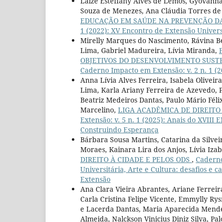
Laize Esteffany Alves de Lemos, Gyovanna
Souza de Menezes, Ana Cláudia Torres de 
EDUCAÇÃO EM SAÚDE NA PREVENÇÃO DA
1 (2022): XV Encontro de Extensão Univer
Mirelly Marques do Nascimento, Rávina B
Lima, Gabriel Madureira, Lívia Miranda,
OBJETIVOS DO DESENVOLVIMENTO SUSTEN
Caderno Impacto em Extensão: v. 2 n. 1 (
Anna Lívia Alves Ferreira, Isabela Olivei
Lima, Karla Ariany Ferreira de Azevedo,
Beatriz Medeiros Dantas, Paulo Mário Féli
Marcelino,
LIGA ACADÊMICA DE DIREITO 
Extensão: v. 5 n. 1 (2025): Anais do XVIII
Construindo Esperança
Bárbara Sousa Martins, Catarina da Silve
Moraes, Kainara Lira dos Anjos, Lívia Iz
DIREITO À CIDADE E PELOS ODS
,
Caderno
Universitária, Arte e Cultura: desafios e 
Extensão
Ana Clara Vieira Abrantes, Ariane Ferreira
Carla Cristina Felipe Vicente, Emmylly Rys
e Lacerda Dantas, Maria Aparecida Mende
Almeida, Nalckson Vinicius Diniz Silva, P