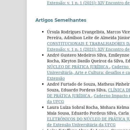
Extensão: v. 1 n. 1 (2021): XIV Encontro 
Artigos Semelhantes
Úrsula Rodrigues Evangelista, Marcos Vic
Pereira, Admilson Leite de Almeida Júnio
CONSTITUCIONAIS E TRABALHADORES D
Extensão: v. 1 n. 1 (2021): XIV Encontro 
André Gustavo Medeiros Silva, Emileynne d
Rocha, Kleyton Danilo Queiroz da Silva, E
NÚCLEO DE PRÁTICA JURÍDICA
,
Caderno I
Universitária, Arte e Cultura: desafios e 
Extensão
André Furtado de Souza, Matheus Pinheiro
Souza, Eduardo Pordeus Silva,
CLÍNICA D
DE PRÁTICA JURÍDICA
,
Caderno Impacto em
da UFCG
Laura Luiza Sobral Rocha, Mohara Kelma F
Maia Sousa, Eduardo Pordeus Silva, Carl
ELETRÔNICOS DO NÚCLEO DE PRÁTICA J
de Extensão Universitária da UFCG