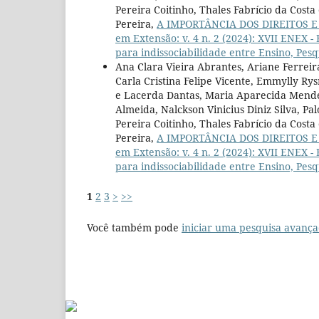
Pereira Coitinho, Thales Fabrício da Cost
Pereira,
A IMPORTÂNCIA DOS DIREITOS 
em Extensão: v. 4 n. 2 (2024): XVII ENEX -
para indissociabilidade entre Ensino, Pes
Ana Clara Vieira Abrantes, Ariane Ferreira
Carla Cristina Felipe Vicente, Emmylly Rys
e Lacerda Dantas, Maria Aparecida Mende
Almeida, Nalckson Vinicius Diniz Silva, P
Pereira Coitinho, Thales Fabrício da Cost
Pereira,
A IMPORTÂNCIA DOS DIREITOS 
em Extensão: v. 4 n. 2 (2024): XVII ENEX -
para indissociabilidade entre Ensino, Pes
1
2
3
>
>>
Você também pode
iniciar uma pesquisa avança