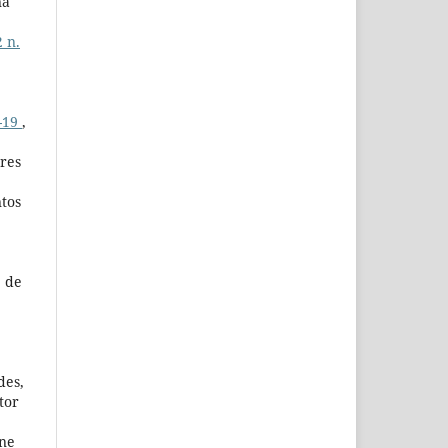
na
 n.
-19
,
ares
ntos
e de
des,
tor
ene