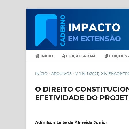
INÍCIO
EDIÇÃO ATUAL
EDIÇÕES 
INÍCIO
/
ARQUIVOS
/
V. 1 N. 1 (2021): XIV ENC
O DIREITO CONSTITUCIO
EFETIVIDADE DO PROJE
Admilson Leite de Almeida Júnior