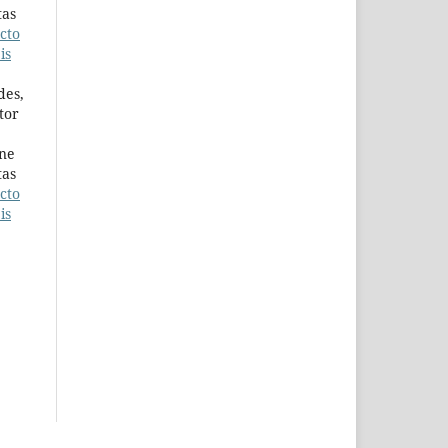
tas
cto
is
des,
tor
ene
tas
cto
is