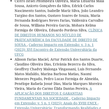
Cícero Israel Pitombeira Oliveira, Maria Eduarda Maia
Sousa, Aniceto Gonçalves da Silva, Edrick Carlos
Nascimento Santos, Isabelle Mariz Silva, João Leandro
Targino dos Santos, Gustavo Soares de Souza, Maria
Fernanda Rodrigues Neves Farias, Valdenira Carvalho
de Sousa, Williana Pereira Garcia, Mohara Kelma
Formiga de Oliveira, Eduardo Pordeus Silva,
CLÍNICA
DE DIREITOS HUMANOS NO NÚCLEO DE
PRÁTICAJURÍDICA DA FACULDADE DE DIREITO DE
SOUSA
,
Caderno Impacto em Extensão: v. 3 n. 1
(2023): XVI Encontro de Extensão Universitária da
UFCG
Alisson Farias Maciel, Artur Patrick dos Santos Duarte,
Claudino Oliveira Dias, Erivânia Bezerra da Silva,
Geoffrey Chadvy Malonga Vingassani, Luis Fernando
Matos Mafaldo, Marina Barbosa Matias, Naomí
Menezes Pegado, Pedro Lucas Formiga de Almeida,
Penélope Rafaela Josué Dias, Maria Marques Moreira
Vieira, Maria do Carmo Élida Dantas Pereira,
A
APLICAÇÃO DOS DIREITOS E GARANTIAS
FUNDAMENTAIS NA SOCIEDADE
,
Caderno Impacto
em Extensão: v. 5 n. 1 (2025): Anais do XVIII ENEX -
Extensão Universitária: Transformando Realidades e