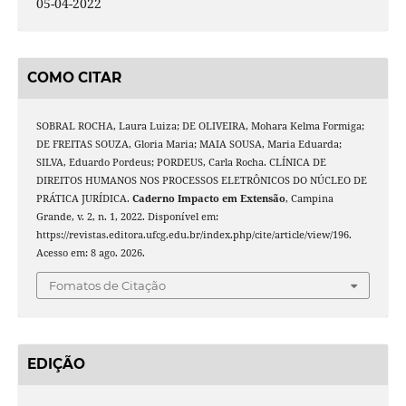
05-04-2022
COMO CITAR
SOBRAL ROCHA, Laura Luiza; DE OLIVEIRA, Mohara Kelma Formiga;
DE FREITAS SOUZA, Gloria Maria; MAIA SOUSA, Maria Eduarda;
SILVA, Eduardo Pordeus; PORDEUS, Carla Rocha. CLÍNICA DE
DIREITOS HUMANOS NOS PROCESSOS ELETRÔNICOS DO NÚCLEO DE
PRÁTICA JURÍDICA.
Caderno Impacto em Extensão
, Campina
Grande, v. 2, n. 1, 2022. Disponível em:
https://revistas.editora.ufcg.edu.br/index.php/cite/article/view/196.
Acesso em: 8 ago. 2026.
Fomatos de Citação
EDIÇÃO