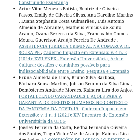
Construindo Esperança
Artur Vitor Meneses Batista, Beatriz de Oliveira
Passos, Emilly de Oliveira Silvas, Ana Karoline Martins
, Luana Stephanie Costa Guimarães , Luis Antonio
Almeida de Abrantes, Matheus Vinicius de Souto
Araujo, Ozana Bezerra da Silva, Francivaldo Gomes
Moura, Guerrison Araújo Pereira De Andrade ,
ASSISTÊNCIA JURÍDICA CRIMINAL NA COMARCA DE
SOUSA-PB
,
Caderno Impacto em Extensão: v. 4 n. 2
(2024): XVII ENEX - Extensão Universitária, Arte e
Cultura: desafios e caminhos possíveis para
indissociabilidade entre Ensino, Pesquisa e Extensão
Bruna Almeida de Lima, Bruno Silva Barbosa,
Bárbara Sousa Martins, Jobson Brunno da Silva Lima,
Demóstenes Andrade Moraes, Kainara Lira dos Anjos,
FORTALECENDO CAPACIDADES E AÇÕES PARA A
GARANTIA DE DIREITOS HUMANOS NO CONTEXTO
DA PANDEMIA DA COVID-19
,
Caderno Impacto em
Extensão: v. 1 n. 1 (2021): XIV Encontro de Extensão
Universitária da UFCG
Joesley Ferreira da Costa, Kedna Fernanda Oliveira
dos Santos, Tiago Victor Vaz de Araújo, Kainara Lira
dos Anjos,
AS CONDIÇÕES DE ACESSO AO DIREITO A