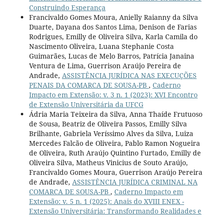
Construindo Esperança
Francivaldo Gomes Moura, Anielly Raianny da Silva
Duarte, Dayana dos Santos Lima, Denison de Farias
Rodrigues, Emilly de Oliveira Silva, Karla Camila do
Nascimento Oliveira, Luana Stephanie Costa
Guimarães, Lucas de Melo Barros, Patrícia Janaina
Ventura de Lima, Guerrison Araújo Pereira de
Andrade,
ASSISTÊNCIA JURÍDICA NAS EXECUÇÕES
PENAIS DA COMARCA DE SOUSA-PB
,
Caderno
Impacto em Extensão: v. 3 n. 1 (2023): XVI Encontro
de Extensão Universitária da UFCG
Ádria Maria Teixeira da Silva, Anna Thaíde Frutuoso
de Sousa, Beatriz de Oliveira Passos, Emilly Silva
Brilhante, Gabriela Veríssimo Alves da Silva, Luiza
Mercedes Falcão de Oliveira, Pablo Ramon Nogueira
de Oliveira, Ruth Araújo Quintino Furtado, Emilly de
Oliveira Silva, Matheus Vinicius de Souto Araújo,
Francivaldo Gomes Moura, Guerrison Araújo Pereira
de Andrade,
ASSISTÊNCIA JURÍDICA CRIMINAL NA
COMARCA DE SOUSA-PB
,
Caderno Impacto em
Extensão: v. 5 n. 1 (2025): Anais do XVIII ENEX -
Extensão Universitária: Transformando Realidades e