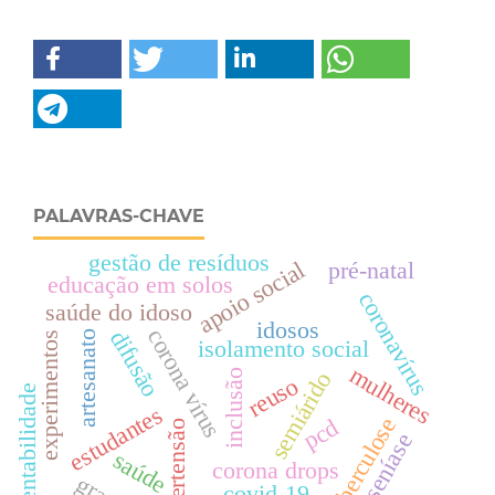
PALAVRAS-CHAVE
gestão de resíduos
apoio social
pré-natal
educação em solos
coronavírus
saúde do idoso
idosos
corona vírus
difusão
artesanato
experimentos
isolamento social
mulheres
inclusão
semiárido
reuso
sustentabilidade
estudantes
tuberculose
pcd
hipertensão
hanseníase
saúde
corona drops
covid-19