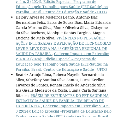
v. 4 n. 3 (2024): Edição Especial –Programa de
Educação pelo Trabalho para Saúde (PET-Saúde) na
Paraíba, Brasil. Centro de Educação e Saúde - UFCG
Heloisy Alves de Medeiros Leano, Antonio Isac
Bernardino Felix, Erika de Sousa Dias, Maria Eduarda
Garcia Moreno Silva, Moniz Oliveira Silva, Gislaynne
da Silva Barbosa, Monique Dantas Targino, Magna
Luciene de Melo Silva,
VIVÊNCIAS NO PET-SAÚDE:
AÇÕES INTEGRADAS E APLICAÇÃO DE TECNOLOGIAS
LEVE E LEVE-DURA NA 4ª GERÊNCIA REGIONAL DE
SAÚDE DA PARAÍBA
,
Caderno Impacto em Extensão:
v. 4 n. 3 (2024): Edição Especial –Programa de
Educação pelo Trabalho para Saúde (PET-Saúde) na
Paraíba, Brasil. Centro de Educação e Saúde - UFCG
Beatriz Araújo Lima, Rebeca Nayelle Bernardo da
Silva, Sthefany Santina Silva Santos, Lucas Kerllon
Tavares de Pontes, Renata Inácio de Andrade Silva,
Isis Giselle Medeiros da Costa, Luana Carla Santana
Ribeiro,
PRÁXIS DE ESTUDANTES DO PET-SAÚDE NA
ESTRATÉGIA SAÚDE DA FAMÍLIA: UM RELATO DE
EXPERIÊNCIA
,
Caderno Impacto em Extensão: v. 4 n.
3 (2024): Edição Especial –Programa de Educação pelo
Trabalho para Saúde (PET-Saúde) na Paraíba, Brasil.