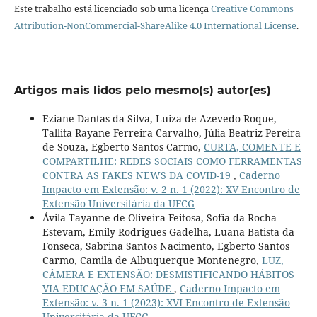
Este trabalho está licenciado sob uma licença
Creative Commons
Attribution-NonCommercial-ShareAlike 4.0 International License
.
Artigos mais lidos pelo mesmo(s) autor(es)
Eziane Dantas da Silva, Luiza de Azevedo Roque,
Tallita Rayane Ferreira Carvalho, Júlia Beatriz Pereira
de Souza, Egberto Santos Carmo,
CURTA, COMENTE E
COMPARTILHE: REDES SOCIAIS COMO FERRAMENTAS
CONTRA AS FAKES NEWS DA COVID-19
,
Caderno
Impacto em Extensão: v. 2 n. 1 (2022): XV Encontro de
Extensão Universitária da UFCG
Ávila Tayanne de Oliveira Feitosa, Sofia da Rocha
Estevam, Emily Rodrigues Gadelha, Luana Batista da
Fonseca, Sabrina Santos Nacimento, Egberto Santos
Carmo, Camila de Albuquerque Montenegro,
LUZ,
CÂMERA E EXTENSÃO: DESMISTIFICANDO HÁBITOS
VIA EDUCAÇÃO EM SAÚDE
,
Caderno Impacto em
Extensão: v. 3 n. 1 (2023): XVI Encontro de Extensão
Universitária da UFCG