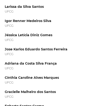
Larissa da Silva Santos
UFCG
Igor Renner Medeiros Silva
UFCG
Jéssica Letícia Diniz Gomes
UFCG
Jose Karlos Eduardo Santos Ferreira
UFCG
Adriana da Costa Silva França
UFCG
Cínthia Caroline Alves Marques
UFCG
Gracielle Malheiro dos Santos
UFCG