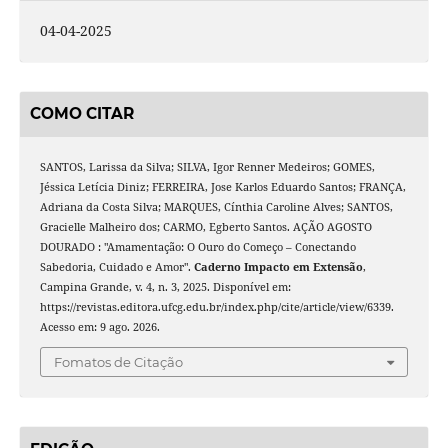
04-04-2025
COMO CITAR
SANTOS, Larissa da Silva; SILVA, Igor Renner Medeiros; GOMES,
Jéssica Letícia Diniz; FERREIRA, Jose Karlos Eduardo Santos; FRANÇA,
Adriana da Costa Silva; MARQUES, Cínthia Caroline Alves; SANTOS,
Gracielle Malheiro dos; CARMO, Egberto Santos. AÇÃO AGOSTO
DOURADO : "Amamentação: O Ouro do Começo – Conectando
Sabedoria, Cuidado e Amor".
Caderno Impacto em Extensão
,
Campina Grande, v. 4, n. 3, 2025. Disponível em:
https://revistas.editora.ufcg.edu.br/index.php/cite/article/view/6339.
Acesso em: 9 ago. 2026.
Fomatos de Citação