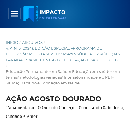
INÍCIO
/
ARQUIVOS
/
V. 4 N. 3 (2024): EDIÇÃO ESPECIAL –PROGRAMA DE
EDUCAÇÃO PELO TRABALHO PARA SAÚDE (PET-SAÚDE) NA
PARAÍBA, BRASIL. CENTRO DE EDUCAÇÃO E SAÚDE - UFCG
/
Educação Permanente em Saúde/ Educação em saúde com
temas/metodologias variadas/ Intersetorialidade e o PET-
Saúde; Trabalho e Formação em saúde
AÇÃO AGOSTO DOURADO
"Amamentação: O Ouro do Começo – Conectando Sabedoria,
Cuidado e Amor"