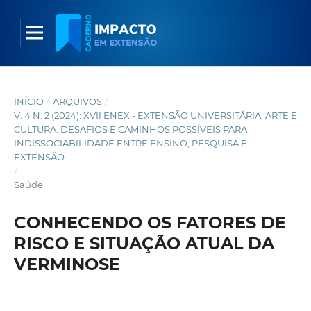
INÍCIO
/
ARQUIVOS
/
V. 4 N. 2 (2024): XVII ENEX - EXTENSÃO UNIVERSITÁRIA, ARTE E
CULTURA: DESAFIOS E CAMINHOS POSSÍVEIS PARA
INDISSOCIABILIDADE ENTRE ENSINO, PESQUISA E
EXTENSÃO
/
Saúde
CONHECENDO OS FATORES DE
RISCO E SITUAÇÃO ATUAL DA
VERMINOSE