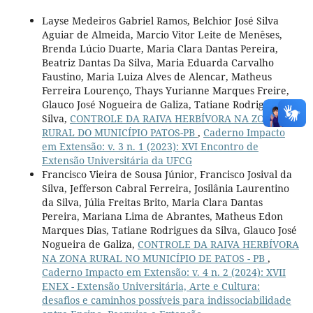
Layse Medeiros Gabriel Ramos, Belchior José Silva
Aguiar de Almeida, Marcio Vitor Leite de Menêses,
Brenda Lúcio Duarte, Maria Clara Dantas Pereira,
Beatriz Dantas Da Silva, Maria Eduarda Carvalho
Faustino, Maria Luiza Alves de Alencar, Matheus
Ferreira Lourenço, Thays Yurianne Marques Freire,
Glauco José Nogueira de Galiza, Tatiane Rodrigues da
Silva,
CONTROLE DA RAIVA HERBÍVORA NA ZONA
RURAL DO MUNICÍPIO PATOS-PB
,
Caderno Impacto
em Extensão: v. 3 n. 1 (2023): XVI Encontro de
Extensão Universitária da UFCG
Francisco Vieira de Sousa Júnior, Francisco Josival da
Silva, Jefferson Cabral Ferreira, Josilânia Laurentino
da Silva, Júlia Freitas Brito, Maria Clara Dantas
Pereira, Mariana Lima de Abrantes, Matheus Edon
Marques Dias, Tatiane Rodrigues da Silva, Glauco José
Nogueira de Galiza,
CONTROLE DA RAIVA HERBÍVORA
NA ZONA RURAL NO MUNICÍPIO DE PATOS - PB
,
Caderno Impacto em Extensão: v. 4 n. 2 (2024): XVII
ENEX - Extensão Universitária, Arte e Cultura:
desafios e caminhos possíveis para indissociabilidade