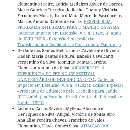
Clementino Freire, Letícia Medeiros Xavier de Barros,
Maria Gabriela Ferreira da Rocha, Tuanny Victória
Fernandes Morais, Isnard Maul Meire de Vasconcelos,
Marcos Antônio Dantas de Farias,
RESPIRE BEM:
PROGRAMA INTEGRADO PARA O MANEJO DA ASMA
,
Caderno Impacto em Extensão: v. 5 n. 1 (2025): Anais
do XVIII ENEX - Extensão Universitária:
Transformando Realidades e Construindo Esperança
Gerlane dos Santos Mello, Lucas Cavalcante Oliveira,
Hadah Maria Dantas de Silva, Isabelle Cavalcanti
Pergentino da Silva, Monique Dantas Targino,
Clemilson Antonio da Silva,
ARBOVIROSES: A
EXPERIÊNCIA DO PET NO 13º FESTIVAL
UNIVERSITÁRIO DE INVERNO DA UFCG
,
Caderno
Impacto em Extensão: v. 4 n. 3 (2024): Edição Especial
–Programa de Educação pelo Trabalho para Saúde
(PET-Saúde) na Paraíba, Brasil. Centro de Educação e
Saúde - UFCG
Leandro Carlos Silvério, Myllena Alexandre
Henriques da Silva, Abigail Victória de Sousa Biró,
Ana Elisa Pereira Chaves, Francisco de Sales
Clementino, Flávia Gomes Silva,
ATUAÇÃO DOS