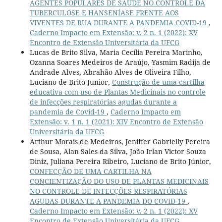
AGENTES POPULARES DE SAÚDE NO CONTROLE DA
TUBERCULOSE E HANSENÍASE FRENTE AOS
VIVENTES DE RUA DURANTE A PANDEMIA COVID-19
,
Caderno Impacto em Extensão: v. 2 n. 1 (2022): XV
Encontro de Extensão Universitária da UFCG
Lucas de Brito Silva, Maria Cecília Pereira Marinho,
Ozanna Soares Medeiros de Araújo, Yasmim Radija de
Andrade Alves, Abrahão Alves de Oliveira Filho,
Luciano de Brito Junior,
Construção de uma cartilha
educativa com uso de Plantas Medicinais no controle
de infecções respiratórias agudas durante a
pandemia de Covid-19
,
Caderno Impacto em
Extensão: v. 1 n. 1 (2021): XIV Encontro de Extensão
Universitária da UFCG
Arthur Morais de Medeiros, Jeniffer Gabrielly Pereira
de Sousa, Alan Sales da Silva, João Irlan Victor Souza
Diniz, Juliana Pereira Ribeiro, Luciano de Brito Júnior,
CONFECÇÃO DE UMA CARTILHA NA
CONCIENTIZAÇÃO DO USO DE PLANTAS MEDICINAIS
NO CONTROLE DE INFECÇÕES RESPIRATÓRIAS
AGUDAS DURANTE A PANDEMIA DO COVID-19
,
Caderno Impacto em Extensão: v. 2 n. 1 (2022): XV
Encontro de Extensão Universitária da UFCG