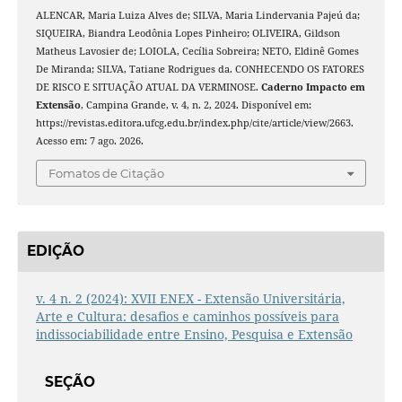
ALENCAR, Maria Luiza Alves de; SILVA, Maria Lindervania Pajeú da;
SIQUEIRA, Biandra Leodônia Lopes Pinheiro; OLIVEIRA, Gildson
Matheus Lavosier de; LOIOLA, Cecília Sobreira; NETO, Eldinê Gomes
De Miranda; SILVA, Tatiane Rodrigues da. CONHECENDO OS FATORES
DE RISCO E SITUAÇÃO ATUAL DA VERMINOSE.
Caderno Impacto em
Extensão
, Campina Grande, v. 4, n. 2, 2024. Disponível em:
https://revistas.editora.ufcg.edu.br/index.php/cite/article/view/2663.
Acesso em: 7 ago. 2026.
Fomatos de Citação
EDIÇÃO
v. 4 n. 2 (2024): XVII ENEX - Extensão Universitária,
Arte e Cultura: desafios e caminhos possíveis para
indissociabilidade entre Ensino, Pesquisa e Extensão
SEÇÃO