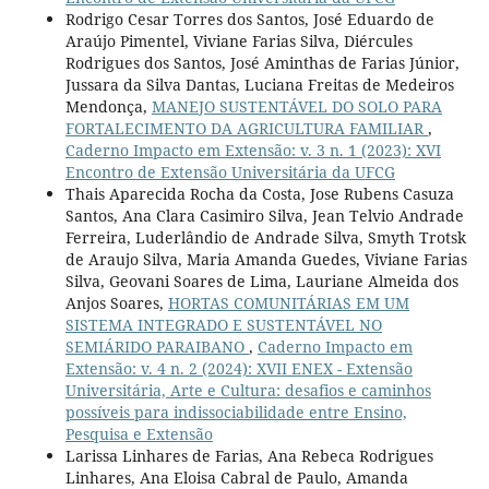
Rodrigo Cesar Torres dos Santos, José Eduardo de
Araújo Pimentel, Viviane Farias Silva, Diércules
Rodrigues dos Santos, José Aminthas de Farias Júnior,
Jussara da Silva Dantas, Luciana Freitas de Medeiros
Mendonça,
MANEJO SUSTENTÁVEL DO SOLO PARA
FORTALECIMENTO DA AGRICULTURA FAMILIAR
,
Caderno Impacto em Extensão: v. 3 n. 1 (2023): XVI
Encontro de Extensão Universitária da UFCG
Thais Aparecida Rocha da Costa, Jose Rubens Casuza
Santos, Ana Clara Casimiro Silva, Jean Telvio Andrade
Ferreira, Luderlândio de Andrade Silva, Smyth Trotsk
de Araujo Silva, Maria Amanda Guedes, Viviane Farias
Silva, Geovani Soares de Lima, Lauriane Almeida dos
Anjos Soares,
HORTAS COMUNITÁRIAS EM UM
SISTEMA INTEGRADO E SUSTENTÁVEL NO
SEMIÁRIDO PARAIBANO
,
Caderno Impacto em
Extensão: v. 4 n. 2 (2024): XVII ENEX - Extensão
Universitária, Arte e Cultura: desafios e caminhos
possíveis para indissociabilidade entre Ensino,
Pesquisa e Extensão
Larissa Linhares de Farias, Ana Rebeca Rodrigues
Linhares, Ana Eloisa Cabral de Paulo, Amanda