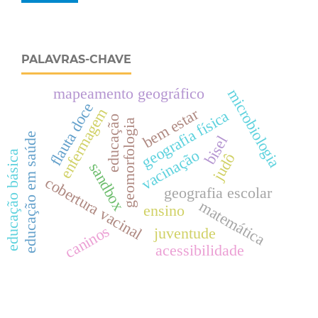
PALAVRAS-CHAVE
mapeamento geográfico
microbiologia
flauta doce
enfermagem
bem estar
geografia física
educação
geomorfologia
educação em saúde
bisel
vacinação
educação básica
judô
sandbox
cobertura vacinal
geografia escolar
matemática
ensino
caninos
juventude
acessibilidade