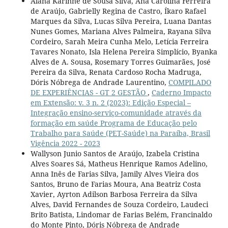
Alana Karinne de Sousa Silva, Ana Carolina Ferreira
de Araújo, Gabrielly Regina de Castro, Íkaro Rafael
Marques da Silva, Lucas Silva Pereira, Luana Dantas
Nunes Gomes, Mariana Alves Palmeira, Rayana Silva
Cordeiro, Sarah Meira Cunha Melo, Letícia Ferreira
Tavares Nonato, Isla Helena Pereira Simplício, Byanka
Alves de A. Sousa, Rosemary Torres Guimarães, José
Pereira da Silva, Renata Cardoso Rocha Madruga,
Dóris Nóbrega de Andrade Laurentino,
COMPILADO
DE EXPERIÊNCIAS - GT 2 GESTÃO
,
Caderno Impacto
em Extensão: v. 3 n. 2 (2023): Edição Especial –
Integração ensino-serviço-comunidade através da
formação em saúde Programa de Educação pelo
Trabalho para Saúde (PET-Saúde) na Paraíba, Brasil
Vigência 2022 - 2023
Wallyson Junio Santos de Araújo, Izabela Cristina
Alves Soares Sá, Matheus Henrique Ramos Adelino,
Anna Inês de Farias Silva, Jamily Alves Vieira dos
Santos, Bruno de Farias Moura, Ana Beatriz Costa
Xavier, Ayrton Adilson Barbosa Ferreira da Silva
Alves, David Fernandes de Souza Cordeiro, Laudeci
Brito Batista, Lindomar de Farias Belém, Francinaldo
do Monte Pinto, Dóris Nóbrega de Andrade