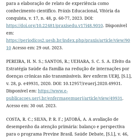
para a elaboração de relato de experiência como
conhecimento científico. Práxis Educacional, Vitória da
conquista, v. 17, n. 48, p. 60-77, 2023. DOI:
https://doi.org/10.22481/praxisedu.v17i48.9010
. Disponível
em:
https://periodicos2.uesb.br/index.php/praxis/article/view/90
10
Acesso em: 29 out. 2023.
PEREIRA, H. N. S.; SANTOS, R.; UEHARA, S. C. S. A. Efeito da
Estratégia Saúde da Família na redução de internações por
doenças crônicas não transmissíveis. Rev enferm UERJ, [S.l.],
v. 28, p. e49931, 2020. DOI: 10.12957/reuerj.2020.49931.
Disponível em:
https://www.e-
publicacoes.uerj.br/enfermagemuerj/article/view/49931
.
Acesso em: 30 out. 2023.
COSTA, R. C.; SILVA, P. R. F.; JATOBÁ, A. A avaliação de
desempenho da atenção primária: balanço e perspectiva
para o programa Previne Brasil. Saúde Debate, [S.l.], v. 46,