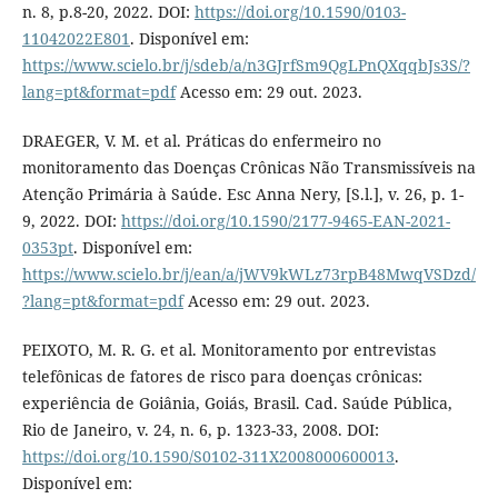
n. 8, p.8-20, 2022. DOI:
https://doi.org/10.1590/0103-
11042022E801
. Disponível em:
https://www.scielo.br/j/sdeb/a/n3GJrfSm9QgLPnQXqqbJs3S/?
lang=pt&format=pdf
Acesso em: 29 out. 2023.
DRAEGER, V. M. et al. Práticas do enfermeiro no
monitoramento das Doenças Crônicas Não Transmissíveis na
Atenção Primária à Saúde. Esc Anna Nery, [S.l.], v. 26, p. 1-
9, 2022. DOI:
https://doi.org/10.1590/2177-9465-EAN-2021-
0353pt
. Disponível em:
https://www.scielo.br/j/ean/a/jWV9kWLz73rpB48MwqVSDzd/
?lang=pt&format=pdf
Acesso em: 29 out. 2023.
PEIXOTO, M. R. G. et al. Monitoramento por entrevistas
telefônicas de fatores de risco para doenças crônicas:
experiência de Goiânia, Goiás, Brasil. Cad. Saúde Pública,
Rio de Janeiro, v. 24, n. 6, p. 1323-33, 2008. DOI:
https://doi.org/10.1590/S0102-311X2008000600013
.
Disponível em: