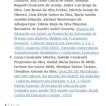
Linhares, Ana Eloisa Cabral de Paulo, Amanda
Raquell Cavalcante de Araújo, André Luis Braga da
Silva, Caio Renan da Silva Freitas, Fabricia Araujo de
Oliveira, Lívia Kétyle Santos da Silva, Maria Amélia
Gondim Felizzola, Adriana Montenegro de
Albuquerque, Edlene Régis da Silva Pimental,
Bernadete de lourdes André Gouveia,
Impacto da
Educação em Saúde na Promoção da Autonomia de
Pessoas com Diabetes Mellitus em Tratamento
Injetável
,
Caderno Impacto em Extensão: v. 5 n. 1
(2025): Anais do XVIII ENEX - Extensão Universitária:
Transformando Realidades e Construindo Esperança
Lucas Cavalcante Oliveira, Isabelle Cavalcanti
Pergentino da Silva, Hadah Maria Dantas de Mello,
Gerlane dos Santos Mello, Monique Dantas Targino,
Clemilson Antonio da Silva,
ANÁLISE DO PROGRAMA
PREVINE BRASIL NA REGIÃO NO NORTE DA PARAÍBA
,
Caderno Impacto em Extensão: v. 4 n. 3 (2024):
Edição Especial –Programa de Educação pelo
Trabalho para Saúde (PET-Saúde) na Paraíba, Brasil.
Centro de Educação e Saúde - UFCG
1
2
3
>
>>