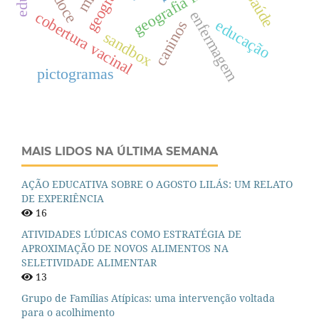
geografia física
enfermagem
cobertura vacinal
educação
caninos
sandbox
pictogramas
MAIS LIDOS NA ÚLTIMA SEMANA
AÇÃO EDUCATIVA SOBRE O AGOSTO LILÁS: UM RELATO
DE EXPERIÊNCIA
16
ATIVIDADES LÚDICAS COMO ESTRATÉGIA DE
APROXIMAÇÃO DE NOVOS ALIMENTOS NA
SELETIVIDADE ALIMENTAR
13
Grupo de Famílias Atípicas: uma intervenção voltada
para o acolhimento