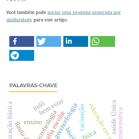
Você também pode
iniciar uma pesquisa avançada por
similaridade
para este artigo.
PALAVRAS-CHAVE
bem estar
judô
saúde Única
geomorfologia
educação básica
educação em saúde
vacinação
matemática
microbiologia
geografia escolar
ensino
flauta doce
bisel