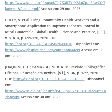
https://www.scielo.br/j/csp/a/STJj7K3R7YrK8kpZpm5CwCQ/?
lang=pt&format=pdf
Acesso em: 29 out. 2023.
DUFFY, S. et al. Using Community Health Workers and a
Smartphone Application to Improve Diabetes Control in
Rural Guatemala. Global Health: Science and Practice, [S.l.],
v. 8, n. 4, p. 699-720, 2020. DOI:
https://doi.org/10.9745/GHSP-D-20-00076
. Disponível em:
https://www.ghspjournal.org/content/8/4/699
Acesso em: 29
out. 2023.
JOAQUIM, F. F.; CAMARGO, M. R. R. M. Revisão Bibliográfica:
Oficinas. Educação em Revista, [S.l.], v. 36, p. 1-22, 2020.
DOI:
http://dx.doi.org/10.1590/0102-4698218538
. Disponível
em:
https://www.scielo.br/j/edur/a/J5G58pGL7dHCzHF36S94mZs/
?lang=pt
Acesso em: 30 out. 2023.