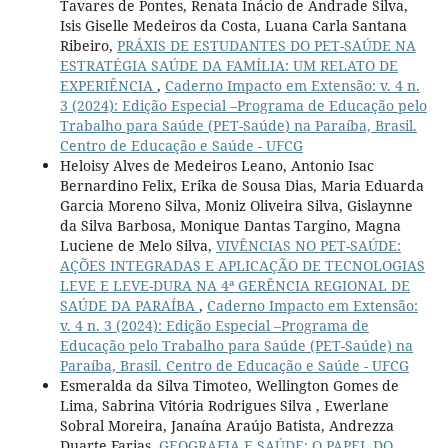
Tavares de Pontes, Renata Inácio de Andrade Silva,
Isis Giselle Medeiros da Costa, Luana Carla Santana
Ribeiro,
PRÁXIS DE ESTUDANTES DO PET-SAÚDE NA
ESTRATÉGIA SAÚDE DA FAMÍLIA: UM RELATO DE
EXPERIÊNCIA
,
Caderno Impacto em Extensão: v. 4 n.
3 (2024): Edição Especial –Programa de Educação pelo
Trabalho para Saúde (PET-Saúde) na Paraíba, Brasil.
Centro de Educação e Saúde - UFCG
Heloisy Alves de Medeiros Leano, Antonio Isac
Bernardino Felix, Erika de Sousa Dias, Maria Eduarda
Garcia Moreno Silva, Moniz Oliveira Silva, Gislaynne
da Silva Barbosa, Monique Dantas Targino, Magna
Luciene de Melo Silva,
VIVÊNCIAS NO PET-SAÚDE:
AÇÕES INTEGRADAS E APLICAÇÃO DE TECNOLOGIAS
LEVE E LEVE-DURA NA 4ª GERÊNCIA REGIONAL DE
SAÚDE DA PARAÍBA
,
Caderno Impacto em Extensão:
v. 4 n. 3 (2024): Edição Especial –Programa de
Educação pelo Trabalho para Saúde (PET-Saúde) na
Paraíba, Brasil. Centro de Educação e Saúde - UFCG
Esmeralda da Silva Timoteo, Wellington Gomes de
Lima, Sabrina Vitória Rodrigues Silva , Ewerlane
Sobral Moreira, Janaína Araújo Batista, Andrezza
Duarte Farias,
GEOGRAFIA E SAÚDE: O PAPEL DO