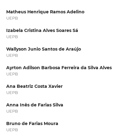
Matheus Henrique Ramos Adelino
UEPB
Izabela Cristina Alves Soares Sá
UEPB
Wallyson Junio Santos de Araújo
UEPB
Ayrton Adilson Barbosa Ferreira da Silva Alves
UEPB
Ana Beatriz Costa Xavier
UEPB
Anna Inês de Farias Silva
UEPB
Bruno de Farias Moura
UEPB