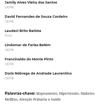
Jamily Alves Vieira dos Santos
UEPB
David Fernandes de Souza Cordeiro
UEPB
Laudeci Brito Batista
FCM
Lindomar de Farias Belém
UEPB
Francinaldo do Monte Pinto
UEPB
Doris Nóbrega de Andrade Laurentino
UEPB
Palavras-chave:
Mapeamento, Hipertensão, Diabetes
Mellitus, Atenção Primária à Saúde