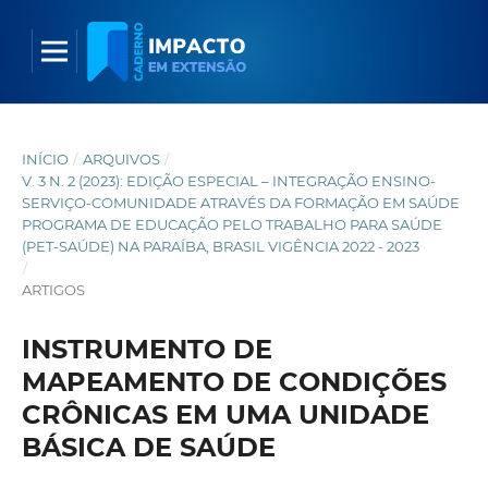
INÍCIO
/
ARQUIVOS
/
V. 3 N. 2 (2023): EDIÇÃO ESPECIAL – INTEGRAÇÃO ENSINO-
SERVIÇO-COMUNIDADE ATRAVÉS DA FORMAÇÃO EM SAÚDE
PROGRAMA DE EDUCAÇÃO PELO TRABALHO PARA SAÚDE
(PET-SAÚDE) NA PARAÍBA, BRASIL VIGÊNCIA 2022 - 2023
/
ARTIGOS
INSTRUMENTO DE
MAPEAMENTO DE CONDIÇÕES
CRÔNICAS EM UMA UNIDADE
BÁSICA DE SAÚDE