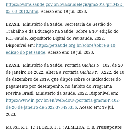
https://bvsms.saude.gov.br/bvs/saudelegis/gm/2010/pri0422_
03_03_2010.html
. Acesso em: 19 jul. 2023.
BRASIL. Ministério da Saúde. Secretaria de Gestão do
Trabalho e da Educação na Saúde. Sobre a 10ª edição do
PET-Saúde. Repositório Digital do Pet-Saúde. 2022.
Disponível em:
https://petsaude.org.br/sobre/sobre-a-10-
edicao-do-pet-saude
. Acesso em: 19 jul. 2023.
BRASIL. Ministério da Saúde. Portaria GM/Ms Nº 102, de 20
de Janeiro De 2022. Altera a Portaria GM/MS nº 3.222, de 10
de dezembro de 2019, que dispõe sobre os indicadores do
pagamento por desempenho, no âmbito do Programa
Previne Brasil. Ministério da Saúde, 2022. Disponível em:
https://www.in.gov.br/en/web/dou/-/portaria-gm/ms-n-102-
de-20-de-janeiro-de-2022-375495336
. Acesso em: 19 jul.
2023.
MUSSI, R. F. F.; FLORES, F. F.; ALMEIDA, C. B. Pressupostos