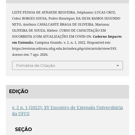
LEITE PESSOA DE ATHAYDE REGUEIRA, Stéphanie; LUCAS CRUZ,
Celso; BORGES SOUSA, Pedro Henrique; DA SILVA RAMOS SEGUNDO
NETO, Antônio; CAVALCANTE BRAGA DE OLIVEIRA, Mariana;
OLIVEIRA DE SOUZA, Kleber. CURSO DE CAPACITAÇÃO EM
SOCORRISTA (COM ATUALIZAÇÕES EM COVID-19).
Caderno Impacto
em Extensão
, Campina Grande, v. 2, n. 1, 2022. Disponível em:
https://revistas.editora.ufcg.edu.br/index.php/cite/article/view/193.
Acesso em: 7 ago. 2026.
Fomatos de Citação
EDIÇÃO
v. 2 n. 1 (2022): XV Encontro de Extensão Universitária
da UFCG
SEÇÃO