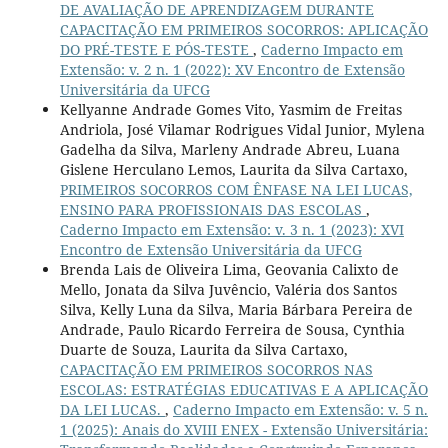
DE AVALIAÇÃO DE APRENDIZAGEM DURANTE
CAPACITAÇÃO EM PRIMEIROS SOCORROS: APLICAÇÃO
DO PRÉ-TESTE E PÓS-TESTE
,
Caderno Impacto em
Extensão: v. 2 n. 1 (2022): XV Encontro de Extensão
Universitária da UFCG
Kellyanne Andrade Gomes Vito, Yasmim de Freitas
Andriola, José Vilamar Rodrigues Vidal Junior, Mylena
Gadelha da Silva, Marleny Andrade Abreu, Luana
Gislene Herculano Lemos, Laurita da Silva Cartaxo,
PRIMEIROS SOCORROS COM ÊNFASE NA LEI LUCAS,
ENSINO PARA PROFISSIONAIS DAS ESCOLAS
,
Caderno Impacto em Extensão: v. 3 n. 1 (2023): XVI
Encontro de Extensão Universitária da UFCG
Brenda Lais de Oliveira Lima, Geovania Calixto de
Mello, Jonata da Silva Juvêncio, Valéria dos Santos
Silva, Kelly Luna da Silva, Maria Bárbara Pereira de
Andrade, Paulo Ricardo Ferreira de Sousa, Cynthia
Duarte de Souza, Laurita da Silva Cartaxo,
CAPACITAÇÃO EM PRIMEIROS SOCORROS NAS
ESCOLAS: ESTRATÉGIAS EDUCATIVAS E A APLICAÇÃO
DA LEI LUCAS.
,
Caderno Impacto em Extensão: v. 5 n.
1 (2025): Anais do XVIII ENEX - Extensão Universitária: