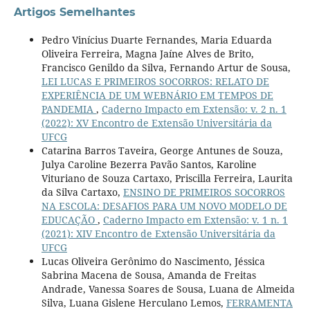
Artigos Semelhantes
Pedro Vinícius Duarte Fernandes, Maria Eduarda
Oliveira Ferreira, Magna Jaíne Alves de Brito,
Francisco Genildo da Silva, Fernando Artur de Sousa,
LEI LUCAS E PRIMEIROS SOCORROS: RELATO DE
EXPERIÊNCIA DE UM WEBNÁRIO EM TEMPOS DE
PANDEMIA
,
Caderno Impacto em Extensão: v. 2 n. 1
(2022): XV Encontro de Extensão Universitária da
UFCG
Catarina Barros Taveira, George Antunes de Souza,
Julya Caroline Bezerra Pavão Santos, Karoline
Vituriano de Souza Cartaxo, Priscilla Ferreira, Laurita
da Silva Cartaxo,
ENSINO DE PRIMEIROS SOCORROS
NA ESCOLA: DESAFIOS PARA UM NOVO MODELO DE
EDUCAÇÃO
,
Caderno Impacto em Extensão: v. 1 n. 1
(2021): XIV Encontro de Extensão Universitária da
UFCG
Lucas Oliveira Gerônimo do Nascimento, Jéssica
Sabrina Macena de Sousa, Amanda de Freitas
Andrade, Vanessa Soares de Sousa, Luana de Almeida
Silva, Luana Gislene Herculano Lemos,
FERRAMENTA