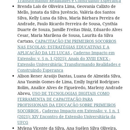
Transformando Realidades e Construindo Esperança
Brenda Lais de Oliveira Lima, Geovania Calixto de
Mello, Jonata da Silva Juvêncio, Valéria dos Santos
Silva, Kelly Luna da Silva, Maria Bárbara Pereira de
Andrade, Paulo Ricardo Ferreira de Sousa, Cynthia
Duarte de Souza, Jamille Freitas Diniz, Eduardo Alves
Cesar, Maria Marilena de Sousa, Laurita da Silva
Cartaxo,
CAPACITAÇÃO EM PRIMEIROS SOCORROS
NAS ESCOLAS: ESTRATÉGIAS EDUCATIVAS E A
APLICAÇÃO DA LEI LUCAS
,
Caderno Impacto em
Extensão: v. 5 n. 1 (2025): Anais do XVIII ENEX -
Extensão Universitária: Transformando Realidades e
Construindo Esperança
Alison Rener Araújo Dantas, Luana de Almeida Silva,
Ana Yasmin Gomes de Lima, Emlly Ingrid Rodrigues
Rolim, Analice Alves de Figueiredo, Marleny Andrade
Abreu,
USO DE TECNOLOGIAS DIGITAIS COMO
FERRAMENTA DE CAPACITAÇÃO PARA
PROFISSIONAIS DA EDUCAÇÃO SOBRE PRIMEIROS
SOCORROS
,
Caderno Impacto em Extensão: v. 1 n. 1
(2021): XIV Encontro de Extensão Universitária da
UFCG
Mylena Vicente da Silva, Ana Suélen Silva Oliveira,