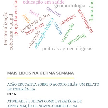
flauta doce
educação em saúde
geografia escolar
geomorfologia
caninos
enfermagem
bisel
geografia física
territorialização
sandbox
judô
cobertura vacinal
educação básica
bem estar
ensino
vacinação
educação
wrestling
práticas agroecológicas
MAIS LIDOS NA ÚLTIMA SEMANA
AÇÃO EDUCATIVA SOBRE O AGOSTO LILÁS: UM RELATO
DE EXPERIÊNCIA
16
ATIVIDADES LÚDICAS COMO ESTRATÉGIA DE
APROXIMAÇÃO DE NOVOS ALIMENTOS NA