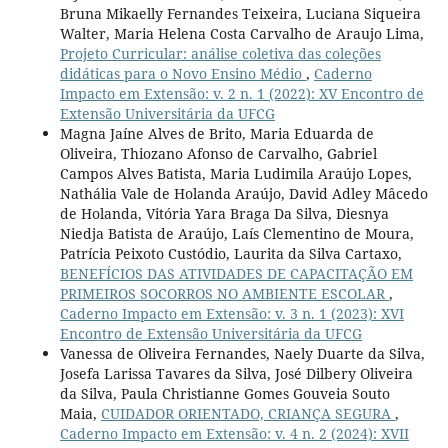
Bruna Mikaelly Fernandes Teixeira, Luciana Siqueira
Walter, Maria Helena Costa Carvalho de Araujo Lima,
Projeto Curricular: análise coletiva das coleções
didáticas para o Novo Ensino Médio
,
Caderno
Impacto em Extensão: v. 2 n. 1 (2022): XV Encontro de
Extensão Universitária da UFCG
Magna Jaíne Alves de Brito, Maria Eduarda de
Oliveira, Thiozano Afonso de Carvalho, Gabriel
Campos Alves Batista, Maria Ludimila Araújo Lopes,
Nathália Vale de Holanda Araújo, David Adley Mâcedo
de Holanda, Vitória Yara Braga Da Silva, Diesnya
Niedja Batista de Araújo, Laís Clementino de Moura,
Patrícia Peixoto Custódio, Laurita da Silva Cartaxo,
BENEFÍCIOS DAS ATIVIDADES DE CAPACITAÇÃO EM
PRIMEIROS SOCORROS NO AMBIENTE ESCOLAR
,
Caderno Impacto em Extensão: v. 3 n. 1 (2023): XVI
Encontro de Extensão Universitária da UFCG
Vanessa de Oliveira Fernandes, Naely Duarte da Silva,
Josefa Larissa Tavares da Silva, José Dilbery Oliveira
da Silva, Paula Christianne Gomes Gouveia Souto
Maia,
CUIDADOR ORIENTADO, CRIANÇA SEGURA
,
Caderno Impacto em Extensão: v. 4 n. 2 (2024): XVII