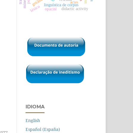
goiânia
actes
linguística de corpus
léxico
didactic activity
opacité
IDIOMA
English
Español (España)
-1577