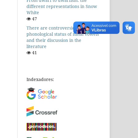
From dwarf to dwarfism: the
different representations in Snow
White
47
There are controversies! The
phonological status of nasal vowels
and their discussion in the
literature
41
Indexadores: