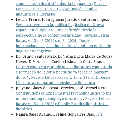
compreensão dos distúrbios da linguagem
,
Revista
Letras Raras: v. 15 n. 1 (2026): Dossiê: Estudos
linguísticos e literários
Leticia Freire, Juan Ignacio Jurado Centurión Lopez,
Verso y reverso en la política lingüística de Nueva
España en el siglo XVI: una reflexión desde la
perspectiva de la contemporaneidad
,
Revista Letras
Raras: v. 13 n. 5 (2024): n. 5 - 2024 - Dossiê
internacionalização e interculturalidade no ensino de
línguas estrangeiras
Dr. Bruno Santos Melo, Drª. Ana Lúcia Maria de Souza
Neves, Drª. Amasile Coelho Lisboa da Costa Sousa,
Entre o conto e a graphic novel: literatura comparada
e formação do leitor a partir de “A terceira margem
do rio”
,
Revista Letras Raras: v. 13 n. 4 (2024): Dossiê:
Literatura comparada e ensino de literatura
Jullyane Glaicy da Costa Ferreira, José Ferrari Neto,
Contributions of Experimental Psycholinguistics to the
understanding of language disorders
,
Revista Letras
Raras: v. 15 n. 1 (2026): Dossiê: Estudos linguísticos e
literários
Naiara Sales Araújo, Eveline Gonçalves Dias,
The