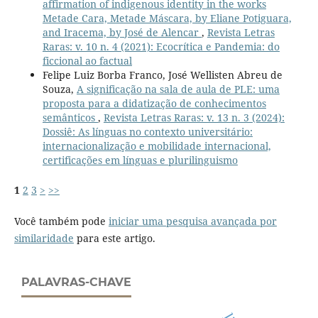
affirmation of indigenous identity in the works
Metade Cara, Metade Máscara, by Eliane Potiguara,
and Iracema, by José de Alencar
,
Revista Letras
Raras: v. 10 n. 4 (2021): Ecocrítica e Pandemia: do
ficcional ao factual
Felipe Luiz Borba Franco, José Wellisten Abreu de
Souza,
A significação na sala de aula de PLE: uma
proposta para a didatização de conhecimentos
semânticos
,
Revista Letras Raras: v. 13 n. 3 (2024):
Dossiê: As línguas no contexto universitário:
internacionalização e mobilidade internacional,
certificações em línguas e plurilinguismo
1
2
3
>
>>
Você também pode
iniciar uma pesquisa avançada por
similaridade
para este artigo.
PALAVRAS-CHAVE