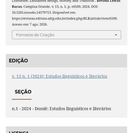
Literature, Enchanted Beings, History, and Tradition .
Revista Letras
Raras
, Campina Grande, v. 13, n. 1, p. e6189, 2024. DOI:
10.5281/zenodo.14579713. Disponível em:
https://revistas.editora.ufcg.edu.br/index.php/RLR/article/view/6189.
Acesso em: 7 ago. 2026.
Fomatos de Citação
EDIÇÃO
v. 13 n. 1 (2024): Estudos linguísticos e literários
SEÇÃO
n.1 - 2024 - Dossiê: Estudos linguísticos e literários