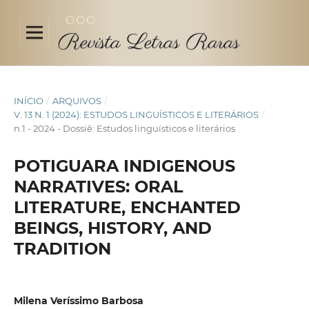
INÍCIO
/
ARQUIVOS
/
V. 13 N. 1 (2024): ESTUDOS LINGUÍSTICOS E LITERÁRIOS
/
n.1 - 2024 - Dossiê: Estudos linguísticos e literários
POTIGUARA INDIGENOUS
NARRATIVES: ORAL
LITERATURE, ENCHANTED
BEINGS, HISTORY, AND
TRADITION
Milena Veríssimo Barbosa