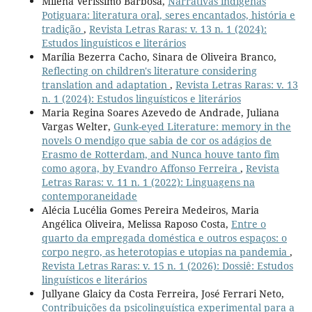
Milena Veríssimo Barbosa,
Narrativas indígenas
Potiguara: literatura oral, seres encantados, história e
tradição
,
Revista Letras Raras: v. 13 n. 1 (2024):
Estudos linguísticos e literários
Marília Bezerra Cacho, Sinara de Oliveira Branco,
Reflecting on children's literature considering
translation and adaptation
,
Revista Letras Raras: v. 13
n. 1 (2024): Estudos linguísticos e literários
Maria Regina Soares Azevedo de Andrade, Juliana
Vargas Welter,
Gunk-eyed Literature: memory in the
novels O mendigo que sabia de cor os adágios de
Erasmo de Rotterdam, and Nunca houve tanto fim
como agora, by Evandro Affonso Ferreira
,
Revista
Letras Raras: v. 11 n. 1 (2022): Linguagens na
contemporaneidade
Alécia Lucélia Gomes Pereira Medeiros, Maria
Angélica Oliveira, Melissa Raposo Costa,
Entre o
quarto da empregada doméstica e outros espaços: o
corpo negro, as heterotopias e utopias na pandemia
,
Revista Letras Raras: v. 15 n. 1 (2026): Dossiê: Estudos
linguísticos e literários
Jullyane Glaicy da Costa Ferreira, José Ferrari Neto,
Contribuições da psicolinguística experimental para a