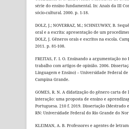
série do ensino fundamental. In: Anais da III C
sócio-cultural. 2000. p. 1-18.
DOLZ, J.; NOVERRAZ, M.; SCHNEUWKY, B. Sequên
oral e a escrita: apresentação de um procedime
DOLZ, J. Gêneros orais e escritos na escola. Ca
2011. p. 81-108.
FREITAS, F. I. O. Ensinando a argumentação no 
trabalho com artigos de opinião. 2006. Dissert
Linguagem e Ensino) – Universidade Federal d
Campina Grande.
GOMES, R. N. A didatização do gênero carta de l
interação: uma proposta de ensino e aprendiz
Portuguesa. 210 f. 2019. Dissertação (Mestrado 
RN: Universidade Federal do Rio Grande do Nor
KLEIMAN, A. B. Professores e agentes de letram