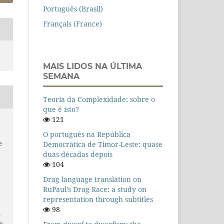
Português (Brasil)
Français (France)
MAIS LIDOS NA ÚLTIMA
SEMANA
Teoria da Complexidade: sobre o
que é isto?
121
O português na República
Democrática de Timor-Leste: quase
e
duas décadas depois
104
Drag language translation on
RuPaul’s Drag Race: a study on
representation through subtitles
98
n
o