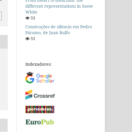
From dwarf to dwarfism: the
different representations in Snow
White
51
Construções de silêncio em Pedro
Páramo, de Juan Rulfo
51
Indexadores: