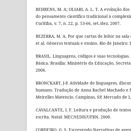
BEHRENS, M. A; OLIARI, A. L. T. A evolução do
do pensamento científico tradicional à complexi
Curitiba, v. 7, n. 22, p. 53-66, set./dez. 2007.
BEZERRA, M. A. Por que cartas de leitor na sala 
et al. Gêneros textuais e ensino. Rio de Janeiro:
BRASIL. Linguagens, códigos e suas tecnologias
Básica. Brasília: Ministério da Educação, Secret
2006.
BRONCKART, J-P. Atividade de linguagem, discu
humano. Tradução de Anna Rachel Machado e 
Meirelles Matencio. Campinas, SP, Mercado de L
CAVALCANTE, I. F. Leitura e produção de textos:
escrita. Natal: MEC/SEDIS/UFRN, 2008.
CORDEIRO, G. S. Escrevendo Narrativas de aven