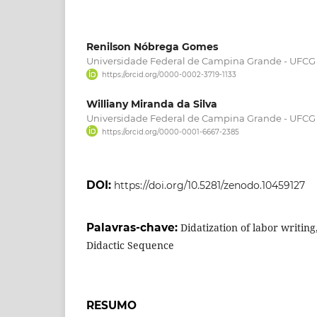
Renilson Nóbrega Gomes
Universidade Federal de Campina Grande - UFCG
https://orcid.org/0000-0002-3719-1133
Williany Miranda da Silva
Universidade Federal de Campina Grande - UFCG
https://orcid.org/0000-0001-6667-2385
DOI:
https://doi.org/10.5281/zenodo.10459127
Palavras-chave:
Didatization of labor writing
Didactic Sequence
RESUMO