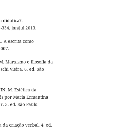
a didática?.
2-334, jan/jul 2013.
. A escrita como
2007.
. Marxismo e filosofia da
hi Vieira. 6. ed. São
N, M. Estética da
cês por Maria Ermantina
. 3. ed. São Paulo:
 da criação verbal. 4. ed.