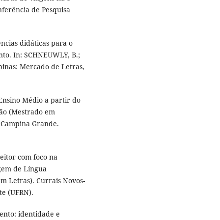
onferência de Pesquisa
cias didáticas para o
nto. In: SCHNEUWLY, B.;
mpinas: Mercado de Letras,
Ensino Médio a partir do
ação (Mestrado em
e Campina Grande.
eitor com foco na
agem de Língua
em Letras). Currais Novos-
te (UFRN).
ento: identidade e