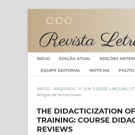
INÍCIO
EDIÇÃO ATUAL
EDIÇÕES ANTER
EQUIPE EDITORIAL
NOTÍCIAS
POLÍTI
INÍCIO
/
ARQUIVOS
/
V. 12 N. 3 (2023): LÍNGU
Artigos de temas livres
THE DIDACTICIZATION O
TRAINING: COURSE DIDA
REVIEWS