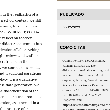
PUBLICADO
 in the realization of a
 school context, we still
proach, lacking a more
30-12-2023
ence (SWIDERSKI; COSTA-
we reflect on teacher
e didactic sequence. Thus,
COMO CITAR
cization of labor writing
ugh reviews and 2nd) to
GOMES, Renilson Nóbrega; SILVA,
e refracted in the
Williany Miranda da. The
t, we consider theoretical
didacticization of labor writing in th
and traditional paradigms
teacher training: course didactic
gy, it is a qualitative
sequence, learning through reviews.
hose data generation, we
Revista Letras Raras
, Campina
Grande, v. 12, n. 3, p. 146–166, 2023.
he didacticization of the
DOI: 10.5281/zenodo.10459127.
eaching and the production
Disponível em:
estion, as expected in a
https://revistas.editora.ufcg.edu.br/i
the practice of the
dex.php/RLR/article/view/2117. Acess