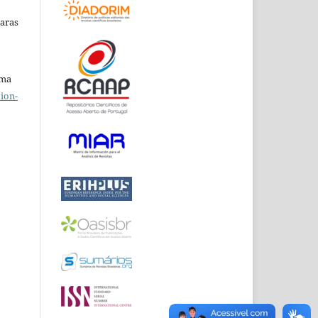
Raras
uma
ion-