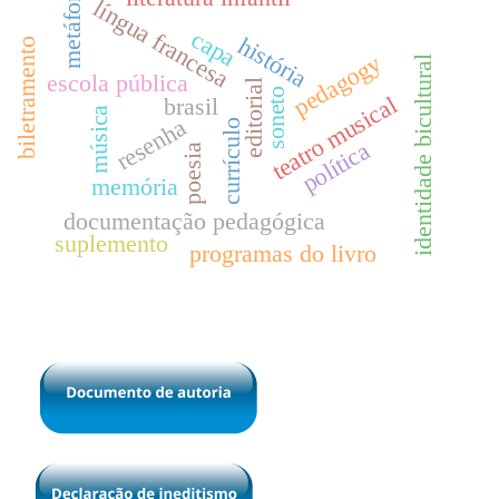
metáfora
língua francesa
capa
história
biletramento
pedagogy
identidade bicultural
escola pública
editorial
soneto
teatro musical
brasil
música
resenha
currículo
política
poesia
memória
documentação pedagógica
suplemento
programas do livro