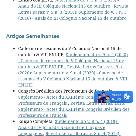
Anais do III Colóquio Nacional 15 de outubro
,
Revista
Letras Raras: v. 5 n. 3 (2016): Suplemento do v. 5 n. 3
(2016) - Anais do III Colóquio Nacional 15 de outubro
Artigos Semelhantes
Caderno de resumos do V Colóquio Nacional 15 de
outubro & VIII ENLIJE,
Suplemento do v. 9 n. 4 (2020)
- Caderno de resumos do V Colóquio Nacional 15 de
outubro & VIII ENLIJE
,
Revista Letras Raras: v. 9 n. 4
(2020): Suplemento do v. 9 n. 4 (2020) - Caderno de
resumos do V Colóquio Nacional 15 de outubro & VIII
ENLIJE
Congrès Brésilien des Professeurs de Français ,
Suplemento - Actes du XXIIIème Congrès Brésilien des
Professeurs de Français
,
Revista Letras Raras: 2023:
Suplemento - Actes du XXIIIème Congrès Brésilien des
Professeurs de Français
Edição Completa,
Suplemento do v. 8 n. 4 (2019) -
Anais da IV Jornada Nacional de Línguas e
Linguagens
,
Revista Letras Raras: v. 8 n. 4 (2019):