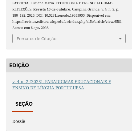
PATRIOTA, Luciene Maria. TECNOLOGIA E ENSINO: ALGUMAS
REFLEXÕES.
Revista 15 de outubro
, Campina Grande, v. 4, n. 2, p.
180–192, 2026. DOI: 10.5281/zenodo.19355953. Disponível em:
https://revistas.editora.ufcg.edu.br/index.php/r15o/article/view/6581.
Acesso em: 6 ago. 2026.
Fomatos de Citação
EDIÇÃO
v. 4 n. 2 (2025): PARADIGMAS EDUCACIONAIS E
ENSINO DE LÍNGUA PORTUGUESA
SEÇÃO
Dossiê