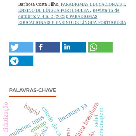
Barbosa Costa Filho,
PARADIGMAS EDUCACIONAIS E
ENSINO DE LÍNGUA PORTUGUESA
,
Revista 15 de
outubro: v. 4 n. 2 (2025): PARADIGMAS
EDUCACIONAIS E ENSINO DE LÍNGUA PORTUGUESA
PALAVRAS-CHAVE
política brasileira
literatura ya
hagrid
didatização
estudo de caso
personagem
mulheres trans
selet
ensino
escrita