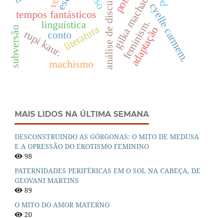
análise de discurso
gilka machado.
voz
cyelle carmem.
tempos fantásticos
feminism.
linguística
literatura
adaptação
subversão
rupi kaur.
conto
machismo
MAIS LIDOS NA ÚLTIMA SEMANA
DESCONSTRUINDO AS GÓRGONAS: O MITO DE MEDUSA
E A OPRESSÃO DO EROTISMO FEMININO
98
PATERNIDADES PERIFÉRICAS EM O SOL NA CABEÇA, DE
GEOVANI MARTINS
89
O MITO DO AMOR MATERNO
20