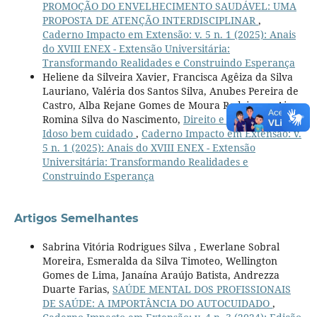
PROMOÇÃO DO ENVELHECIMENTO SAUDÁVEL: UMA
PROPOSTA DE ATENÇÃO INTERDISCIPLINAR
,
Caderno Impacto em Extensão: v. 5 n. 1 (2025): Anais
do XVIII ENEX - Extensão Universitária:
Transformando Realidades e Construindo Esperança
Heliene da Silveira Xavier, Francisca Agêiza da Silva
Lauriano, Valéria dos Santos Silva, Anubes Pereira de
Castro, Alba Rejane Gomes de Moura Rodrigues, Aissa
Romina Silva do Nascimento,
Direito e Cidadania:
Idoso bem cuidado
,
Caderno Impacto em Extensão: v.
5 n. 1 (2025): Anais do XVIII ENEX - Extensão
Universitária: Transformando Realidades e
Construindo Esperança
Artigos Semelhantes
Sabrina Vitória Rodrigues Silva , Ewerlane Sobral
Moreira, Esmeralda da Silva Timoteo, Wellington
Gomes de Lima, Janaína Araújo Batista, Andrezza
Duarte Farias,
SAÚDE MENTAL DOS PROFISSIONAIS
DE SAÚDE: A IMPORTÂNCIA DO AUTOCUIDADO
,