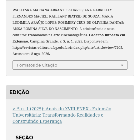
WALLESKA MARIANA ABRANTES SOARES; ANA GABRIELLY
FERNANDES MACIEL; KAILLANY BIATRID DE SOUZA; MARIA
LUDIMILA ARAÚJO LOPES; ROSIMERY CRUZ DE OLIVEIRA DANTAS;
AISSA ROMINA SILVA DO NASCIMENTO. A adolescência e seus
conflitos: trabalhados na arte cinematográfica.
Caderno Impacto em
Extensão
, Campina Grande, v. 5, n. 1, 2025. Disponível em:
https://revistas.editora.ufcg.edu.br/index.php/cite/article/view/7205.
Acesso em: 8 ago. 2026.
Fomatos de Citação
EDIÇÃO
v. 5 n. 1 (2025): Anais do XVIII ENEX - Extensão
Universitária: Transformando Realidades e
Construindo Esperança
SEÇÃO