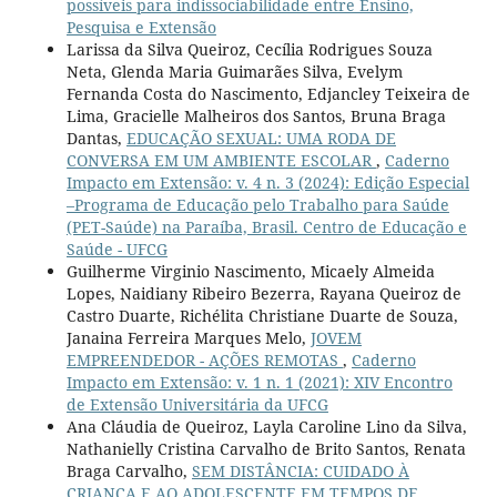
possíveis para indissociabilidade entre Ensino,
Pesquisa e Extensão
Larissa da Silva Queiroz, Cecília Rodrigues Souza
Neta, Glenda Maria Guimarães Silva, Evelym
Fernanda Costa do Nascimento, Edjancley Teixeira de
Lima, Gracielle Malheiros dos Santos, Bruna Braga
Dantas,
EDUCAÇÃO SEXUAL: UMA RODA DE
CONVERSA EM UM AMBIENTE ESCOLAR
,
Caderno
Impacto em Extensão: v. 4 n. 3 (2024): Edição Especial
–Programa de Educação pelo Trabalho para Saúde
(PET-Saúde) na Paraíba, Brasil. Centro de Educação e
Saúde - UFCG
Guilherme Virginio Nascimento, Micaely Almeida
Lopes, Naidiany Ribeiro Bezerra, Rayana Queiroz de
Castro Duarte, Richélita Christiane Duarte de Souza,
Janaina Ferreira Marques Melo,
JOVEM
EMPREENDEDOR - AÇÕES REMOTAS
,
Caderno
Impacto em Extensão: v. 1 n. 1 (2021): XIV Encontro
de Extensão Universitária da UFCG
Ana Cláudia de Queiroz, Layla Caroline Lino da Silva,
Nathanielly Cristina Carvalho de Brito Santos, Renata
Braga Carvalho,
SEM DISTÂNCIA: CUIDADO À
CRIANÇA E AO ADOLESCENTE EM TEMPOS DE