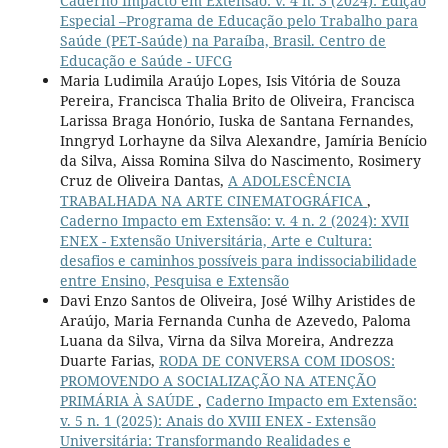
Caderno Impacto em Extensão: v. 4 n. 3 (2024): Edição
Especial –Programa de Educação pelo Trabalho para
Saúde (PET-Saúde) na Paraíba, Brasil. Centro de
Educação e Saúde - UFCG
Maria Ludimila Araújo Lopes, Isis Vitória de Souza
Pereira, Francisca Thalia Brito de Oliveira, Francisca
Larissa Braga Honório, Iuska de Santana Fernandes,
Inngryd Lorhayne da Silva Alexandre, Jamíria Benício
da Silva, Aissa Romina Silva do Nascimento, Rosimery
Cruz de Oliveira Dantas,
A ADOLESCÊNCIA
TRABALHADA NA ARTE CINEMATOGRÁFICA
,
Caderno Impacto em Extensão: v. 4 n. 2 (2024): XVII
ENEX - Extensão Universitária, Arte e Cultura:
desafios e caminhos possíveis para indissociabilidade
entre Ensino, Pesquisa e Extensão
Davi Enzo Santos de Oliveira, José Wilhy Aristides de
Araújo, Maria Fernanda Cunha de Azevedo, Paloma
Luana da Silva, Virna da Silva Moreira, Andrezza
Duarte Farias,
RODA DE CONVERSA COM IDOSOS:
PROMOVENDO A SOCIALIZAÇÃO NA ATENÇÃO
PRIMÁRIA À SAÚDE
,
Caderno Impacto em Extensão:
v. 5 n. 1 (2025): Anais do XVIII ENEX - Extensão
Universitária: Transformando Realidades e