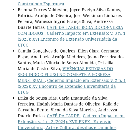
Construindo Esperança
Brenna Torres Valdevino, Joyce Evelyn Silva Santos,
Fabricia Araújo de Oliveira, Jose Weikiman Linhares
Pereira, Wanessa Ingrid França Silva, Andrezza
Duarte Farias,
CAFÉ DA TARDE: RODA DE CONVERSA
COM IDOSOS
,
Caderno Impacto em Extensão: v. 3 n. 1
(2023): XVI Encontro de Extensão Universitária da
UFCG
Camila Gonçalves de Queiroz, Ellen Clara Germano
Bispo, Ana Luzia Araújo Medeiros, Joana Ferreira dos
Santos, Maria Vitoria de Sousa Almeida, Priscilla
Maria de Castro Silva,
VIVÊNCIAS EXITOSAS DO
SEGUINDO O FLUXO NO COMBATE A POBREZA
MENSTRUAL
,
Caderno Impacto em Extensão: v. 2 n. 1
(2022): XV Encontro de Extensão Universitária da
UFCG
Erika de Sousa Dias, Carla Emanuele da Silva
Ferreira, Hadah Maria Dantas de Oliveira, Raíla de
Carvalho Bento, Virna da Silva Moreira, Andrezza
Duarte Farias,
CAFÉ DA TARDE
,
Caderno Impacto em
Extensão: v. 4 n. 2 (2024): XVII ENEX - Extensão
Universitária, Arte e Cultura: desafios e caminhos