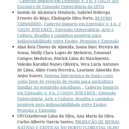
,
Caderno Impacto em Extensão: v. 3 n. 1 (2023): XVI
Encontro de Extensão Universitária da UFCG
Iasmin de Alcântara Venâncio, Gabriel Nóbrega
Ernesto do Rêgo, Elisângela Silva Porto,
RESUMO
EXPANDIDO
,
Caderno Impacto em Extensão: v. 4 n. 2
(2024): XVII ENEX - Extensão Universitária, Arte e
Cultura: desafios e caminhos possíveis para
indissociabilidade entre Ensino, Pesquisa e Extensão
Alan Keis Chaves de Almeida, Joana Darc Pereira de
Sousa, Nielly Clara Lopes de Medeiros, Emanuel
Campos Medeiros, Patrick Lima do Nascimento,
Valeska Karolini Nunes Oliveira, Vera Lúcia Antunes
de Lima, Aline Costa Ferreira, Lauriane Almeida dos
Anjos Soares,
Sistema hidropônico de baixo custo
como fator de geração de renda para agricultura
familiar no semiárido paraibano.
,
Caderno Impacto
em Extensão: v. 4 n. 2 (2024): XVII ENEX - Extensão
Universitária, Arte e Cultura: desafios e caminhos
possíveis para indissociabilidade entre Ensino,
Pesquisa e Extensão
UFCGAnderson Lima da Silva, Ana Maria da Silva,
Carlos Alberto Garcia Santos,
PRODUÇÃO DE MUDAS
NATIVAS E EXÓTICAS NO HORTO FLORESTAL OLHO