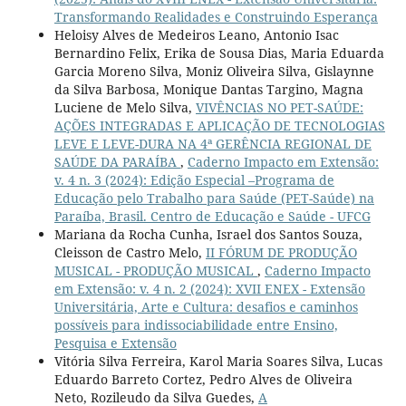
Transformando Realidades e Construindo Esperança
Heloisy Alves de Medeiros Leano, Antonio Isac
Bernardino Felix, Erika de Sousa Dias, Maria Eduarda
Garcia Moreno Silva, Moniz Oliveira Silva, Gislaynne
da Silva Barbosa, Monique Dantas Targino, Magna
Luciene de Melo Silva,
VIVÊNCIAS NO PET-SAÚDE:
AÇÕES INTEGRADAS E APLICAÇÃO DE TECNOLOGIAS
LEVE E LEVE-DURA NA 4ª GERÊNCIA REGIONAL DE
SAÚDE DA PARAÍBA
,
Caderno Impacto em Extensão:
v. 4 n. 3 (2024): Edição Especial –Programa de
Educação pelo Trabalho para Saúde (PET-Saúde) na
Paraíba, Brasil. Centro de Educação e Saúde - UFCG
Mariana da Rocha Cunha, Israel dos Santos Souza,
Cleisson de Castro Melo,
II FÓRUM DE PRODUÇÃO
MUSICAL - PRODUÇÃO MUSICAL
,
Caderno Impacto
em Extensão: v. 4 n. 2 (2024): XVII ENEX - Extensão
Universitária, Arte e Cultura: desafios e caminhos
possíveis para indissociabilidade entre Ensino,
Pesquisa e Extensão
Vitória Silva Ferreira, Karol Maria Soares Silva, Lucas
Eduardo Barreto Cortez, Pedro Alves de Oliveira
Neto, Rozileudo da Silva Guedes,
A