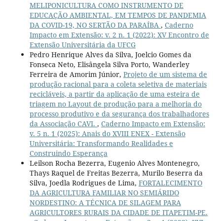
MELIPONICULTURA COMO INSTRUMENTO DE
EDUCAÇÃO AMBIENTAL, EM TEMPOS DE PANDEMIA
DA COVID-19, NO SERTÃO DA PARAÍBA
,
Caderno
Impacto em Extensão: v. 2 n. 1 (2022): XV Encontro de
Extensão Universitária da UFCG
Pedro Henrique Alves da Silva, Joelcio Gomes da
Fonseca Neto, Elisângela Silva Porto, Wanderley
Ferreira de Amorim Júnior,
Projeto de um sistema de
produção racional para a coleta seletiva de materiais
recicláveis, a partir da aplicação de uma esteira de
triagem no Layout de produção para a melhoria do
processo produtivo e da segurança dos trabalhadores
da Associação CAVI.
,
Caderno Impacto em Extensão:
v. 5 n. 1 (2025): Anais do XVIII ENEX - Extensão
Universitária: Transformando Realidades e
Construindo Esperança
Leilson Rocha Bezerra, Eugenio Alves Montenegro,
Thays Raquel de Freitas Bezerra, Murilo Beserra da
Silva, Joedla Rodrigues de Lima,
FORTALECIMENTO
DA AGRICULTURA FAMILIAR NO SEMIÁRIDO
NORDESTINO: A TÉCNICA DE SILAGEM PARA
AGRICULTORES RURAIS DA CIDADE DE ITAPETIM-PE.