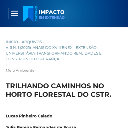
INÍCIO
/
ARQUIVOS
/
V. 5 N. 1 (2025): ANAIS DO XVIII ENEX - EXTENSÃO
UNIVERSITÁRIA: TRANSFORMANDO REALIDADES E
CONSTRUINDO ESPERANÇA
/
Meio Ambiente
TRILHANDO CAMINHOS NO
HORTO FLORESTAL DO CSTR.
Lucas Pinheiro Calado
Julia Pereira Fernandes de Souza