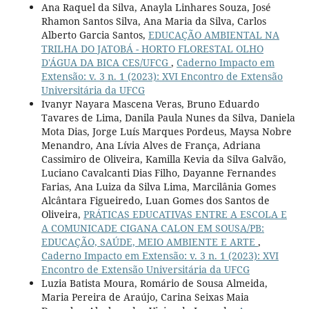
Ana Raquel da Silva, Anayla Linhares Souza, José
Rhamon Santos Silva, Ana Maria da Silva, Carlos
Alberto Garcia Santos,
EDUCAÇÃO AMBIENTAL NA
TRILHA DO JATOBÁ - HORTO FLORESTAL OLHO
D'ÁGUA DA BICA CES/UFCG
,
Caderno Impacto em
Extensão: v. 3 n. 1 (2023): XVI Encontro de Extensão
Universitária da UFCG
Ivanyr Nayara Mascena Veras, Bruno Eduardo
Tavares de Lima, Danila Paula Nunes da Silva, Daniela
Mota Dias, Jorge Luís Marques Pordeus, Maysa Nobre
Menandro, Ana Lívia Alves de França, Adriana
Cassimiro de Oliveira, Kamilla Kevia da Silva Galvão,
Luciano Cavalcanti Dias Filho, Dayanne Fernandes
Farias, Ana Luiza da Silva Lima, Marcilânia Gomes
Alcântara Figueiredo, Luan Gomes dos Santos de
Oliveira,
PRÁTICAS EDUCATIVAS ENTRE A ESCOLA E
A COMUNICADE CIGANA CALON EM SOUSA/PB:
EDUCAÇÃO, SAÚDE, MEIO AMBIENTE E ARTE
,
Caderno Impacto em Extensão: v. 3 n. 1 (2023): XVI
Encontro de Extensão Universitária da UFCG
Luzia Batista Moura, Romário de Sousa Almeida,
Maria Pereira de Araújo, Carina Seixas Maia