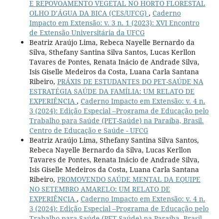
E REPOVOAMENTO VEGETAL NO HORTO FLORESTAL
OLHO D’ÁGUA DA BICA (CES/UFCG)
,
Caderno
Impacto em Extensão: v. 3 n. 1 (2023): XVI Encontro
de Extensão Universitária da UFCG
Beatriz Araújo Lima, Rebeca Nayelle Bernardo da
Silva, Sthefany Santina Silva Santos, Lucas Kerllon
Tavares de Pontes, Renata Inácio de Andrade Silva,
Isis Giselle Medeiros da Costa, Luana Carla Santana
Ribeiro,
PRÁXIS DE ESTUDANTES DO PET-SAÚDE NA
ESTRATÉGIA SAÚDE DA FAMÍLIA: UM RELATO DE
EXPERIÊNCIA
,
Caderno Impacto em Extensão: v. 4 n.
3 (2024): Edição Especial –Programa de Educação pelo
Trabalho para Saúde (PET-Saúde) na Paraíba, Brasil.
Centro de Educação e Saúde - UFCG
Beatriz Araújo Lima, Sthefany Santina Silva Santos,
Rebeca Nayelle Bernardo da Silva, Lucas Kerllon
Tavares de Pontes, Renata Inácio de Andrade Silva,
Isis Giselle Medeiros da Costa, Luana Carla Santana
Ribeiro,
PROMOVENDO SAÚDE MENTAL DA EQUIPE
NO SETEMBRO AMARELO: UM RELATO DE
EXPERIÊNCIA
,
Caderno Impacto em Extensão: v. 4 n.
3 (2024): Edição Especial –Programa de Educação pelo
Trabalho para Saúde (PET-Saúde) na Paraíba, Brasil.