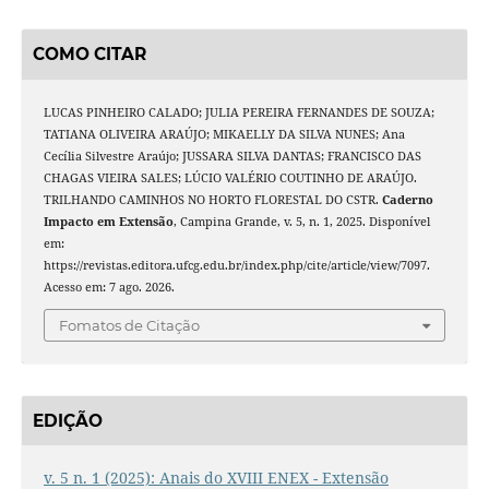
COMO CITAR
LUCAS PINHEIRO CALADO; JULIA PEREIRA FERNANDES DE SOUZA;
TATIANA OLIVEIRA ARAÚJO; MIKAELLY DA SILVA NUNES; Ana
Cecília Silvestre Araújo; JUSSARA SILVA DANTAS; FRANCISCO DAS
CHAGAS VIEIRA SALES; LÚCIO VALÉRIO COUTINHO DE ARAÚJO.
TRILHANDO CAMINHOS NO HORTO FLORESTAL DO CSTR.
Caderno
Impacto em Extensão
, Campina Grande, v. 5, n. 1, 2025. Disponível
em:
https://revistas.editora.ufcg.edu.br/index.php/cite/article/view/7097.
Acesso em: 7 ago. 2026.
Fomatos de Citação
EDIÇÃO
v. 5 n. 1 (2025): Anais do XVIII ENEX - Extensão