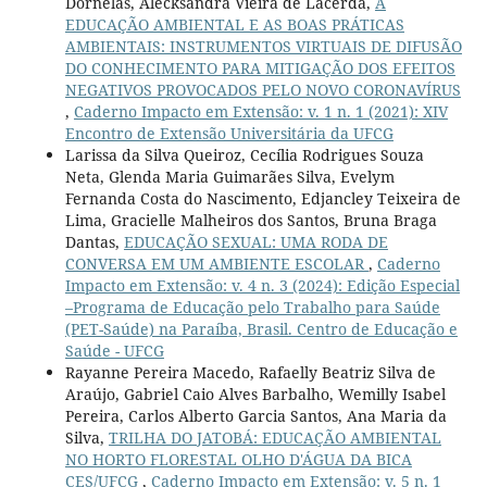
Dornelas, Alecksandra Vieira de Lacerda,
A
EDUCAÇÃO AMBIENTAL E AS BOAS PRÁTICAS
AMBIENTAIS: INSTRUMENTOS VIRTUAIS DE DIFUSÃO
DO CONHECIMENTO PARA MITIGAÇÃO DOS EFEITOS
NEGATIVOS PROVOCADOS PELO NOVO CORONAVÍRUS
,
Caderno Impacto em Extensão: v. 1 n. 1 (2021): XIV
Encontro de Extensão Universitária da UFCG
Larissa da Silva Queiroz, Cecília Rodrigues Souza
Neta, Glenda Maria Guimarães Silva, Evelym
Fernanda Costa do Nascimento, Edjancley Teixeira de
Lima, Gracielle Malheiros dos Santos, Bruna Braga
Dantas,
EDUCAÇÃO SEXUAL: UMA RODA DE
CONVERSA EM UM AMBIENTE ESCOLAR
,
Caderno
Impacto em Extensão: v. 4 n. 3 (2024): Edição Especial
–Programa de Educação pelo Trabalho para Saúde
(PET-Saúde) na Paraíba, Brasil. Centro de Educação e
Saúde - UFCG
Rayanne Pereira Macedo, Rafaelly Beatriz Silva de
Araújo, Gabriel Caio Alves Barbalho, Wemilly Isabel
Pereira, Carlos Alberto Garcia Santos, Ana Maria da
Silva,
TRILHA DO JATOBÁ: EDUCAÇÃO AMBIENTAL
NO HORTO FLORESTAL OLHO D'ÁGUA DA BICA
CES/UFCG
,
Caderno Impacto em Extensão: v. 5 n. 1