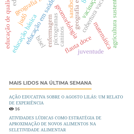
geografia escolar
agricultura sustentável
educação de qualidade
geografia física
cobertura vacinal
vacinação
sandbox
educação em saúde
geomorfologia
judô
educação básica
pictogramas
enfermagem
matemática
caninos
flauta doce
bisel
juventude
MAIS LIDOS NA ÚLTIMA SEMANA
AÇÃO EDUCATIVA SOBRE O AGOSTO LILÁS: UM RELATO
DE EXPERIÊNCIA
16
ATIVIDADES LÚDICAS COMO ESTRATÉGIA DE
APROXIMAÇÃO DE NOVOS ALIMENTOS NA
SELETIVIDADE ALIMENTAR