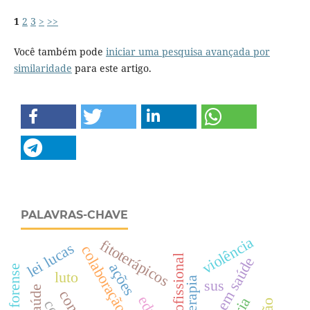
1
2
3
>
>>
Você também pode
iniciar uma pesquisa avançada por
similaridade
para este artigo.
PALAVRAS-CHAVE
violência
fitoterápicos
lei lucas
ações
luto
arteterapia
sus