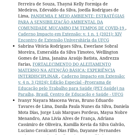
Ferreira de Souza, Thayná Kelly Formiga de
Medeiros, Edevaldo da Silva, Joedla Rodrigues de
Lima,
PANDEMIA E MEIO AMBIENTE: ESTRATÉGIAS
PARA A SENSIBILIZAÇÃO AMBIENTAL DA
COMUNIDADE MUCAMBO EM TEMPOS DE COVID-19
,
Caderno Impacto em Extensão: v. 1 n. 1 (2021): XIV
Encontro de Extensão Universitária da UFCG
Sabrina Vitória Rodrigues Silva, Ewerlane Sobral
Moreira, Esmeralda da Silva Timoteo, Wellington
Gomes de Lima, Janaína Araújo Batista, Andrezza
Farias,
FORTALECIMENTO DO ALEITAMENTO
MATERNO NA ATENÇÃO BÁSICA: EXPERIÊNCIA
INTERDISCIPLINAR
,
Caderno Impacto em Extensão:
v. 4 n. 3 (2024): Edição Especial –Programa de
Educação pelo Trabalho para Saúde (PET-Saúde) na
Paraíba, Brasil. Centro de Educação e Saúde - UFCG
Ivanyr Nayara Mascena Veras, Bruno Eduardo
Tavares de Lima, Danila Paula Nunes da Silva, Daniela
Mota Dias, Jorge Luís Marques Pordeus, Maysa Nobre
Menandro, Ana Lívia Alves de França, Adriana
Cassimiro de Oliveira, Kamilla Kevia da Silva Galvão,
Luciano Cavalcanti Dias Filho, Dayanne Fernandes