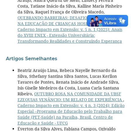
Araújo, Naara Queiroz de Melo, Lindecy Pereira
Costa, Tatiane Inácio da Silva, Kalline Maria Pinheiro
da Silva, Raquel França de Oliveira Macedo,
QUEBRANDO BARREIRAS: DESAFIOS E CONQUISTAS
NA EDUCAÇÃO DE CRIANÇAS HOSPITALIZADAS
,
Caderno Impacto em Extensão: v. 5 n. 1 (2025): Anais
do XVIII ENEX - Extensão Universitária:
Transformando Realidades e Construindo Esperança
Artigos Semelhantes
Beatriz Araújo Lima, Rebeca Nayelle Bernardo da
Silva, Sthefany Santina Silva Santos, Lucas Kerllon
Tavares de Pontes, Renata Inácio de Andrade Silva,
Isis Giselle Medeiros da Costa, Luana Carla Santana
Ribeiro,
OUTUBRO ROSA NA COMUNIDADE DA UBSF
EZEQUIAS VENÂNCIO: UM RELATO DE EXPERIÊNCIA
,
Caderno Impacto em Extensão: v. 4 n. 3 (2024): Edição
Especial –Programa de Educação pelo Trabalho para
Saúde (PET-Saúde) na Paraíba, Brasil. Centro de
Educação e Saúde - UFCG
Éverton da Silva Alves, Fabiana Campos, Ozivaldo