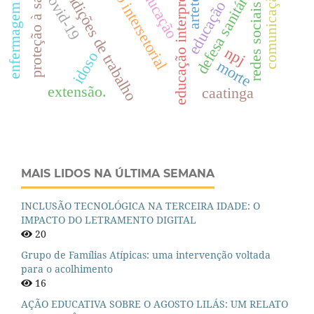
colaboração intersetorial
educação interprofissional
educação em saúde
enfermagem forense
proteção à saúde
condições de trabalho
educação
defesa sanitária
covid-19
comunicação
redes sociais
npj
idoso
morte
extensão.
caatinga
MAIS LIDOS NA ÚLTIMA SEMANA
INCLUSÃO TECNOLÓGICA NA TERCEIRA IDADE: O
IMPACTO DO LETRAMENTO DIGITAL
20
Grupo de Famílias Atípicas: uma intervenção voltada
para o acolhimento
16
AÇÃO EDUCATIVA SOBRE O AGOSTO LILÁS: UM RELATO