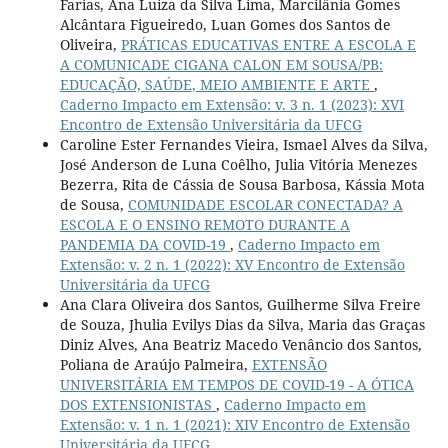
Farias, Ana Luiza da Silva Lima, Marcilânia Gomes
Alcântara Figueiredo, Luan Gomes dos Santos de
Oliveira,
PRÁTICAS EDUCATIVAS ENTRE A ESCOLA E
A COMUNICADE CIGANA CALON EM SOUSA/PB:
EDUCAÇÃO, SAÚDE, MEIO AMBIENTE E ARTE
,
Caderno Impacto em Extensão: v. 3 n. 1 (2023): XVI
Encontro de Extensão Universitária da UFCG
Caroline Ester Fernandes Vieira, Ismael Alves da Silva,
José Anderson de Luna Coêlho, Julia Vitória Menezes
Bezerra, Rita de Cássia de Sousa Barbosa, Kássia Mota
de Sousa,
COMUNIDADE ESCOLAR CONECTADA? A
ESCOLA E O ENSINO REMOTO DURANTE A
PANDEMIA DA COVID-19
,
Caderno Impacto em
Extensão: v. 2 n. 1 (2022): XV Encontro de Extensão
Universitária da UFCG
Ana Clara Oliveira dos Santos, Guilherme Silva Freire
de Souza, Jhulia Evilys Dias da Silva, Maria das Graças
Diniz Alves, Ana Beatriz Macedo Venâncio dos Santos,
Poliana de Araújo Palmeira,
EXTENSÃO
UNIVERSITÁRIA EM TEMPOS DE COVID-19 - A ÓTICA
DOS EXTENSIONISTAS
,
Caderno Impacto em
Extensão: v. 1 n. 1 (2021): XIV Encontro de Extensão
Universitária da UFCG