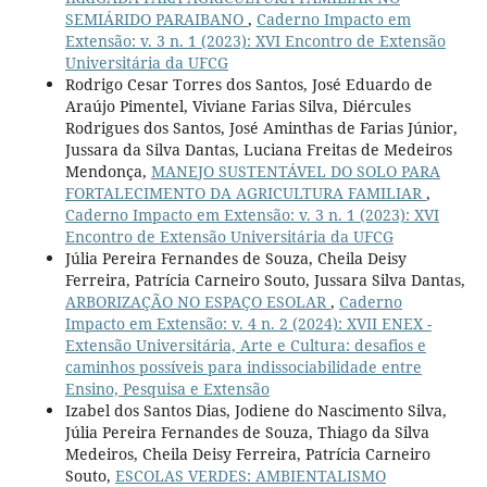
SEMIÁRIDO PARAIBANO
,
Caderno Impacto em
Extensão: v. 3 n. 1 (2023): XVI Encontro de Extensão
Universitária da UFCG
Rodrigo Cesar Torres dos Santos, José Eduardo de
Araújo Pimentel, Viviane Farias Silva, Diércules
Rodrigues dos Santos, José Aminthas de Farias Júnior,
Jussara da Silva Dantas, Luciana Freitas de Medeiros
Mendonça,
MANEJO SUSTENTÁVEL DO SOLO PARA
FORTALECIMENTO DA AGRICULTURA FAMILIAR
,
Caderno Impacto em Extensão: v. 3 n. 1 (2023): XVI
Encontro de Extensão Universitária da UFCG
Júlia Pereira Fernandes de Souza, Cheila Deisy
Ferreira, Patrícia Carneiro Souto, Jussara Silva Dantas,
ARBORIZAÇÃO NO ESPAÇO ESOLAR
,
Caderno
Impacto em Extensão: v. 4 n. 2 (2024): XVII ENEX -
Extensão Universitária, Arte e Cultura: desafios e
caminhos possíveis para indissociabilidade entre
Ensino, Pesquisa e Extensão
Izabel dos Santos Dias, Jodiene do Nascimento Silva,
Júlia Pereira Fernandes de Souza, Thiago da Silva
Medeiros, Cheila Deisy Ferreira, Patrícia Carneiro
Souto,
ESCOLAS VERDES: AMBIENTALISMO