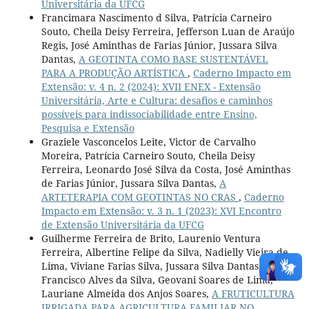
Universitária da UFCG
Francimara Nascimento d Silva, Patrícia Carneiro
Souto, Cheila Deisy Ferreira, Jefferson Luan de Araújo
Regis, José Aminthas de Farias Júnior, Jussara Silva
Dantas,
A GEOTINTA COMO BASE SUSTENTÁVEL
PARA A PRODUÇÃO ARTÍSTICA
,
Caderno Impacto em
Extensão: v. 4 n. 2 (2024): XVII ENEX - Extensão
Universitária, Arte e Cultura: desafios e caminhos
possíveis para indissociabilidade entre Ensino,
Pesquisa e Extensão
Graziele Vasconcelos Leite, Victor de Carvalho
Moreira, Patrícia Carneiro Souto, Cheila Deisy
Ferreira, Leonardo José Silva da Costa, José Aminthas
de Farias Júnior, Jussara Silva Dantas,
A
ARTETERAPIA COM GEOTINTAS NO CRAS
,
Caderno
Impacto em Extensão: v. 3 n. 1 (2023): XVI Encontro
de Extensão Universitária da UFCG
Guilherme Ferreira de Brito, Laurenio Ventura
Ferreira, Albertine Felipe da Silva, Nadielly Vieira de
Lima, Viviane Farias Silva, Jussara Silva Dantas,
Francisco Alves da Silva, Geovani Soares de Lima,
Lauriane Almeida dos Anjos Soares,
A FRUTICULTURA
IRRIGADA PARA AGRICULTURA FAMILIAR NO