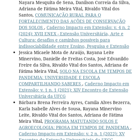
Nayara Mesquita de Sena, Danilson Correia da Silva,
Adriana de Fátima Meira Vital, Rivaldo Vital dos
Santos,
COMUNICAÇÃO RURAL PARA O
FORTALECIMENTO DAS AÇÕES DE CONSERVAÇÃO
DOS SOLOS
,
Caderno Impacto em Extensão: v. 4 n. 2
(2024): XVII ENEX - Extensão Universitária, Arte e
Cultura: desafios e caminhos possíveis para
indissociabilidade entre Ensino, Pesquisa e Extensão
Jessica Micaele Mota de Araújo, Rayana Leite
Minervino, Danielle de Freitas Costa, José Edvanildo
Freire da Silva, Rivaldo Vital dos Santos, Adriana de
Fátima Meira Vital,
SOLO NA ESCOLA EM TEMPOS DE
PANDEMIA: UNIVERSIDADE E ESCOLA
COMPARTILHANDO SABERES
,
Caderno Impacto em
Extensão: v. 1 n. 1 (2021): XIV Encontro de Extensão
Universitária da UFCG
Bárbara Brena Ferreira Ayres, Camila Alves Bezerra,
Karla Isabelle Alves de Sousa, Rayana Minervino
Leite, Rivaldo Vital dos Santos, Adriana de Fátima
Meira Vital,
PROGRAMA MATUTANDO SOLOS E
AGROECOLOGIA: PROSA EM TEMPOS DE PANDEMIA
,
Caderno Impacto em Extensão: v. 2 n. 1 (2022): XV
Encontro de Extensão Universitária da UFCG