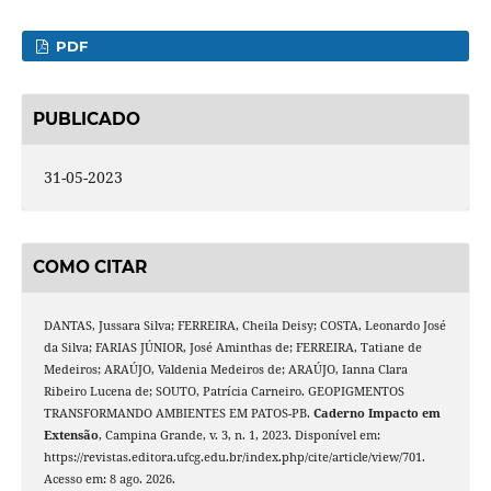
PDF
PUBLICADO
31-05-2023
COMO CITAR
DANTAS, Jussara Silva; FERREIRA, Cheila Deisy; COSTA, Leonardo José
da Silva; FARIAS JÚNIOR, José Aminthas de; FERREIRA, Tatiane de
Medeiros; ARAÚJO, Valdenia Medeiros de; ARAÚJO, Ianna Clara
Ribeiro Lucena de; SOUTO, Patrícia Carneiro. GEOPIGMENTOS
TRANSFORMANDO AMBIENTES EM PATOS-PB.
Caderno Impacto em
Extensão
, Campina Grande, v. 3, n. 1, 2023. Disponível em:
https://revistas.editora.ufcg.edu.br/index.php/cite/article/view/701.
Acesso em: 8 ago. 2026.