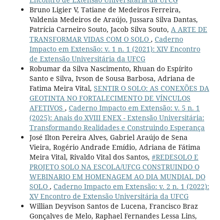
Bruno Ligier V, Tatiane de Medeiros Ferreira,
Valdenia Medeiros de Araújo, Jussara Silva Dantas,
Patrícia Carneiro Souto, Jacob Silva Souto,
A ARTE DE
TRANSFORMAR VIDAS COM O SOLO
,
Caderno
Impacto em Extensão: v. 1 n. 1 (2021): XIV Encontro
de Extensão Universitária da UFCG
Robumar da Silva Nascimento, Rhuan do Espírito
Santo e Silva, Ivson de Sousa Barbosa, Adriana de
Fatima Meira Vital,
SENTIR O SOLO: AS CONEXÕES DA
GEOTINTA NO FORTALECIMENTO DE VÍNCULOS
AFETIVOS
,
Caderno Impacto em Extensão: v. 5 n. 1
(2025): Anais do XVIII ENEX - Extensão Universitária:
Transformando Realidades e Construindo Esperança
José Ilton Pereira Alves, Gabriel Araújo de Sena
Vieira, Rogério Andrade Emídio, Adriana de Fátima
Meira Vital, Rivaldo Vital dos Santos,
#REDESOLO E
PROJETO SOLO NA ESCOLA/UFCG CONSTRUINDO O
WEBINARIO EM HOMENAGEM AO DIA MUNDIAL DO
SOLO
,
Caderno Impacto em Extensão: v. 2 n. 1 (2022):
XV Encontro de Extensão Universitária da UFCG
Willian Deyvison Santos de Lucena, Francisco Braz
Gonçalves de Melo, Raphael Fernandes Lessa Lins,