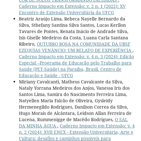
Caderno Impacto em Extensão: v. 2 n. 1 (2022): XV
Encontro de Extensão Universitária da UFCG
Beatriz Araújo Lima, Rebeca Nayelle Bernardo da
Silva, Sthefany Santina Silva Santos, Lucas Kerllon
Tavares de Pontes, Renata Inácio de Andrade Silva,
Isis Giselle Medeiros da Costa, Luana Carla Santana
Ribeiro,
OUTUBRO ROSA NA COMUNIDADE DA UBSF
EZEQUIAS VENÂNCIO: UM RELATO DE EXPERIÊNCIA
,
Caderno Impacto em Extensão: v. 4 n. 3 (2024): Edição
Especial –Programa de Educação pelo Trabalho para
Saúde (PET-Saúde) na Paraíba, Brasil. Centro de
Educação e Saúde - UFCG
Miriany Cavalcanti, Matheus Cavalcante da Silva,
Nataly Yorrana Medeiros dos Anjos, Vanessa Iris dos
Santos Lima, Samira do Nascimento Ferreira Lima,
Natyellen Maria Falcão de Oliveira, Gysleidy
Hermenegildo Rodrigues, Danilson Correa da Silva,
Hugo Morais de Alcântara, Leidson Allan Ferreira de
Lucena, Rummenigge de Macêdo Rodrigues,
O SAL
DA MINHA ÁGUA
,
Caderno Impacto em Extensão: v. 4
n. 2 (2024): XVII ENEX - Extensão Universitária, Arte e
Cultura: desafios e caminhos possíveis para