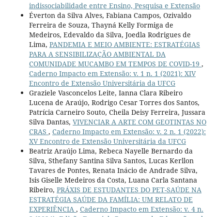
indissociabilidade entre Ensino, Pesquisa e Extensão
Éverton da Silva Alves, Fabiana Campos, Ozivaldo
Ferreira de Souza, Thayná Kelly Formiga de
Medeiros, Edevaldo da Silva, Joedla Rodrigues de
Lima,
PANDEMIA E MEIO AMBIENTE: ESTRATÉGIAS
PARA A SENSIBILIZAÇÃO AMBIENTAL DA
COMUNIDADE MUCAMBO EM TEMPOS DE COVID-19
,
Caderno Impacto em Extensão: v. 1 n. 1 (2021): XIV
Encontro de Extensão Universitária da UFCG
Graziele Vasconcelos Leite, Ianna Clara Ribeiro
Lucena de Araújo, Rodrigo Cesar Torres dos Santos,
Patrícia Carneiro Souto, Cheila Deisy Ferreira, Jussara
Silva Dantas,
VIVENCIAR A ARTE COM GEOTINTAS NO
CRAS
,
Caderno Impacto em Extensão: v. 2 n. 1 (2022):
XV Encontro de Extensão Universitária da UFCG
Beatriz Araújo Lima, Rebeca Nayelle Bernardo da
Silva, Sthefany Santina Silva Santos, Lucas Kerllon
Tavares de Pontes, Renata Inácio de Andrade Silva,
Isis Giselle Medeiros da Costa, Luana Carla Santana
Ribeiro,
PRÁXIS DE ESTUDANTES DO PET-SAÚDE NA
ESTRATÉGIA SAÚDE DA FAMÍLIA: UM RELATO DE
EXPERIÊNCIA
,
Caderno Impacto em Extensão: v. 4 n.