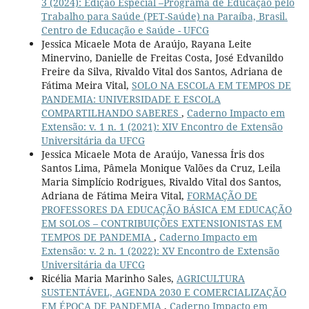
3 (2024): Edição Especial –Programa de Educação pelo
Trabalho para Saúde (PET-Saúde) na Paraíba, Brasil.
Centro de Educação e Saúde - UFCG
Jessica Micaele Mota de Araújo, Rayana Leite
Minervino, Danielle de Freitas Costa, José Edvanildo
Freire da Silva, Rivaldo Vital dos Santos, Adriana de
Fátima Meira Vital,
SOLO NA ESCOLA EM TEMPOS DE
PANDEMIA: UNIVERSIDADE E ESCOLA
COMPARTILHANDO SABERES
,
Caderno Impacto em
Extensão: v. 1 n. 1 (2021): XIV Encontro de Extensão
Universitária da UFCG
Jessica Micaele Mota de Araújo, Vanessa Íris dos
Santos Lima, Pâmela Monique Valões da Cruz, Leila
Maria Simplício Rodrigues, Rivaldo Vital dos Santos,
Adriana de Fátima Meira Vital,
FORMAÇÃO DE
PROFESSORES DA EDUCAÇÃO BÁSICA EM EDUCAÇÃO
EM SOLOS – CONTRIBUIÇÕES EXTENSIONISTAS EM
TEMPOS DE PANDEMIA
,
Caderno Impacto em
Extensão: v. 2 n. 1 (2022): XV Encontro de Extensão
Universitária da UFCG
Ricélia Maria Marinho Sales,
AGRICULTURA
SUSTENTÁVEL, AGENDA 2030 E COMERCIALIZAÇÃO
EM ÉPOCA DE PANDEMIA
,
Caderno Impacto em