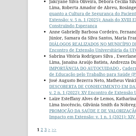
Jakcyane Silva Oliveira, Débora Cecilia S
Lima, Roberta Amador de Abreu, Rosângel
quanto a Cultura de Segurança do Pacient
Extensão: v. 5 n. 1 (2025): Anais do XVIII
Construindo Esperança
Anne Gabrielly Barbosa Cordeiro, Fernanda
Júnior, Samara da Silva Santos, Maria Fr
DIÁLOGOS REALIZADOS NO MUNICÍPIO DE
Encontro de Extensão Universitária da U
Sabrina Vitória Rodrigues Silva , Ewerla
Lima, Janaína Araújo Batista, Andrezza Du
IMPORTÂNCIA DO AUTOCUIDADO
,
Cadern
de Educação pelo Trabalho para Saúde (PE
José Augusto Bezerra Neto, Matheus Viníci
DESCOBERTA DE CONHECIMENTO EM DA
v. 2 n. 1 (2022): XV Encontro de Extensão
Laize Esteffany Alves de Lemos, Katharina
Lima Inocêncio, Gilvânia Smith da Nóbreg
PROMOÇÃO DA SAÚDE E DE VALORIZAÇÃ
Impacto em Extensão: v. 1 n. 1 (2021): XI
1
2
3
>
>>