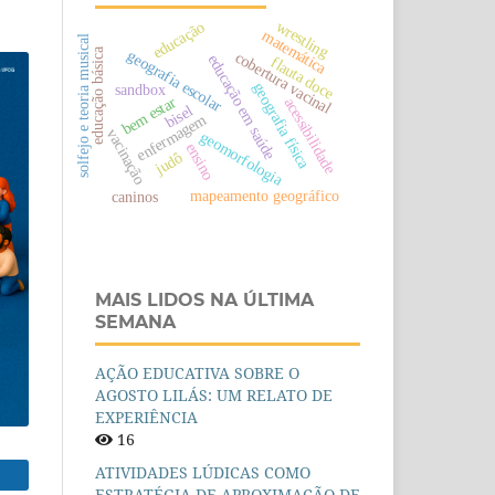
wrestling
educação
matemática
solfejo e teoria musical
educação básica
geografia escolar
cobertura vacinal
educação em saúde
flauta doce
geografia física
sandbox
bem estar
acessibilidade
bisel
enfermagem
vacinação
geomorfologia
ensino
judô
mapeamento geográfico
caninos
MAIS LIDOS NA ÚLTIMA
SEMANA
AÇÃO EDUCATIVA SOBRE O
AGOSTO LILÁS: UM RELATO DE
EXPERIÊNCIA
16
ATIVIDADES LÚDICAS COMO
ESTRATÉGIA DE APROXIMAÇÃO DE