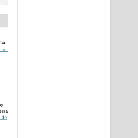
uma
ion-
os
essa
s do