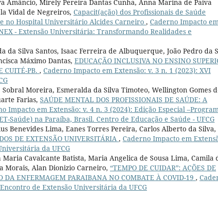
ilva Amâncio, Mirely Pereira Dantas Cunha, Anna Marina de Paiva
a Vidal de Negreiros,
Capacit(ação) dos Profissionais de Saúde
e no Hospital Universitário Alcides Carneiro
,
Caderno Impacto e
 ENEX - Extensão Universitária: Transformando Realidades e
 da Silva Santos, Isaac Ferreira de Albuquerque, João Pedro da S
ancisca Máximo Dantas,
EDUCAÇÃO INCLUSIVA NO ENSINO SUPERI
 CUITÉ-PB.
,
Caderno Impacto em Extensão: v. 3 n. 1 (2023): XVI
FCG
ne Sobral Moreira, Esmeralda da Silva Timoteo, Wellington Gomes 
arte Farias,
SAÚDE MENTAL DOS PROFISSIONAIS DE SAÚDE: A
o Impacto em Extensão: v. 4 n. 3 (2024): Edição Especial –Progra
T-Saúde) na Paraíba, Brasil. Centro de Educação e Saúde - UFCG
us Benevides Lima, Eanes Torres Pereira, Carlos Alberto da Silva,
DOS DE EXTENSÃO UNIVERSITÁRIA
,
Caderno Impacto em Extensã
 Universitária da UFCG
 Maria Cavalcante Batista, Maria Angelica de Sousa Lima, Camila 
a Morais, Alan Dionizio Carneiro,
“TEMPO DE CUIDAR”: AÇÕES DE
O DA ENFERMAGEM PARAIBANA NO COMBATE À COVID-19
,
Cade
V Encontro de Extensão Universitária da UFCG