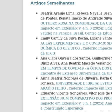
Artigos Semelhantes
Beatriz Araújo Lima, Rebeca Nayelle Berna
de Pontes, Renata Inácio de Andrade Silva,
OUTUBRO ROSA NA COMUNIDADE DA UBS
Impacto em Extensão: v. 4 n. 3 (2024): E
Saúde) na Paraíba, Brasil. Centro de Edu
Emily Camily da Silva Rocha, Liliane Sant
AULAS EXPERIMENTAIS E O COVID-19: 
QUÍMICA DO CES/UFCG
,
Caderno Impacto 
da UFCG
Ana Clara Oliveira dos Santos, Guilherme S
Diniz Alves, Ana Beatriz Macedo Venâncio 
EM TEMPOS DE COVID-19 - A ÓTICA DOS
Encontro de Extensão Universitária da U
Anna Beatriz Nóbrega de Oliveira, Karla 
Fonseca,
UNIVERSIDADE E IGREJA: ESTU
ARAÚJO FILHO
,
Caderno Impacto em Exten
Eduardo Vicente Gonçalves, Vitor José de 
EXTENSÃO NUM COMPARATIVO DOS PROJE
Impacto em Extensão: v. 5 n. 1 (2025): An
e Construindo Esperança