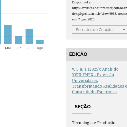
Disponível em:
https://revistas.editora.ufcg.edu.br/i
dex.php/cite/article/view/6968. Acess
em: 7 ago. 2026.
Fomatos de Citação
EDIÇÃO
v. 5 n. 1 (2025): Anais do
XVIII ENEX - Extensão
Universitária:
Transformando Realidades 
Construindo Esperança
SEÇÃO
Tecnologia e Produção