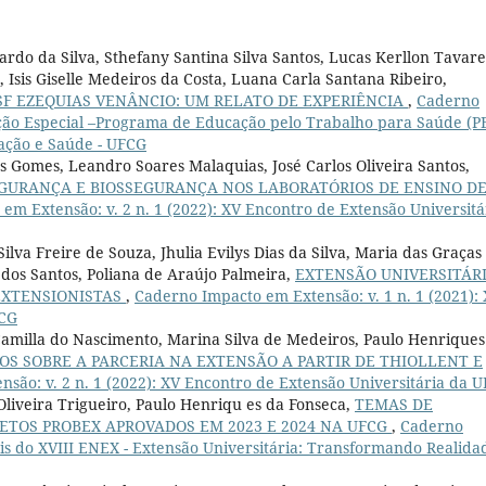
rdo da Silva, Sthefany Santina Silva Santos, Lucas Kerllon Tavare
 Isis Giselle Medeiros da Costa, Luana Carla Santana Ribeiro,
F EZEQUIAS VENÂNCIO: UM RELATO DE EXPERIÊNCIA
,
Caderno
dição Especial –Programa de Educação pelo Trabalho para Saúde (P
cação e Saúde - UFCG
os Gomes, Leandro Soares Malaquias, José Carlos Oliveira Santos,
SEGURANÇA E BIOSSEGURANÇA NOS LABORATÓRIOS DE ENSINO D
em Extensão: v. 2 n. 1 (2022): XV Encontro de Extensão Universitá
ilva Freire de Souza, Jhulia Evilys Dias da Silva, Maria das Graças
dos Santos, Poliana de Araújo Palmeira,
EXTENSÃO UNIVERSITÁR
 EXTENSIONISTAS
,
Caderno Impacto em Extensão: v. 1 n. 1 (2021): 
FCG
Camilla do Nascimento, Marina Silva de Medeiros, Paulo Henriques
DOS SOBRE A PARCERIA NA EXTENSÃO A PARTIR DE THIOLLENT E
são: v. 2 n. 1 (2022): XV Encontro de Extensão Universitária da 
Oliveira Trigueiro, Paulo Henriqu es da Fonseca,
TEMAS DE
TOS PROBEX APROVADOS EM 2023 E 2024 NA UFCG
,
Caderno
ais do XVIII ENEX - Extensão Universitária: Transformando Realida