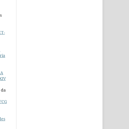
s
ET-
E
ria
IA
XIV
 da
UFCG
des