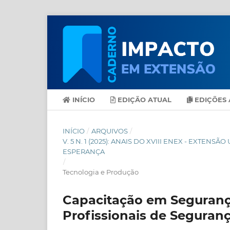
INÍCIO
EDIÇÃO ATUAL
EDIÇÕES 
INÍCIO
/
ARQUIVOS
/
V. 5 N. 1 (2025): ANAIS DO XVIII ENEX - EXT
ESPERANÇA
/
Tecnologia e Produção
Capacitação em Seguranç
Profissionais de Seguran