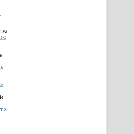
m
ilva
OR:
de
ma
o:
de
rno