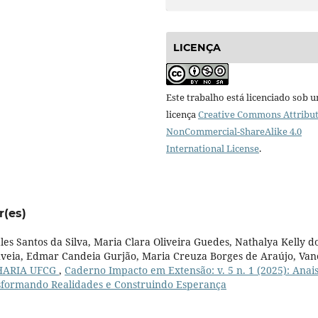
LICENÇA
Este trabalho está licenciado sob 
licença
Creative Commons Attribut
NonCommercial-ShareAlike 4.0
International License
.
r(es)
s Santos da Silva, Maria Clara Oliveira Guedes, Nathalya Kelly d
veia, Edmar Candeia Gurjão, Maria Creuza Borges de Araújo, Van
HARIA UFCG
,
Caderno Impacto em Extensão: v. 5 n. 1 (2025): Anai
nsformando Realidades e Construindo Esperança