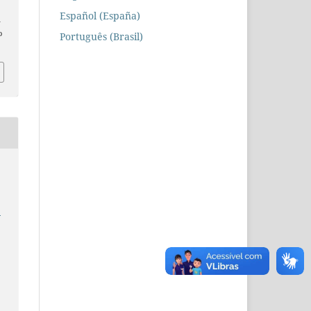
Español (España)
n
o
Português (Brasil)
e