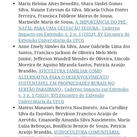
Maria Heloisa Alves Benedito, Shara Sindel Gomes
Silva, Naiane Estevam da Silva, Micaela Uchoa Fontes
Ferreira, Francisca Fabilene Mateus de Sousa,
Marineide Maria de Sousa,
A IMPORTÂNCIA DO PRÉ-
NATAL PARA UMA GESTAÇÃO SEGURA
,
Caderno
Impacto em Extensão: v. 2 n. 1 (2022): XV Encontro de
Extensão Universitária da UFCG
Anne Emely Simões da Silva, Anne Gabrielle Lima dos
Santos, Francisco Jackson de Oliveira Melo Melo
Junior, Jefferson Wandell Mendes de Oliveira, Lincoln
Moreira de Aquino Miranda Santos, Patrícia Araújo
Brandão,
AVICULTURA FAMILIAR COMO
ALTERNATIVA PARA O DESENVOLVIMENTO
SUSTENTÁVEL EM PROPRIEDADES RURAIS NO
SERTÃO PARAIBANO
,
Caderno Impacto em Extensão:
v. 3 n. 1 (2023): XVI Encontro de Extensão
Universitária da UFCG
Mateus Manassés Bezerra Nascimento, Ana Carolliny
Silva da Faustino, Hérykson Francisco Araújo de
Azevêdo, Emanoelly Amanda Silva Nascimento, Maria
Luiza Rebouças, Bonifácio Benício de Souza, Patrícia
Araújo Brandão,
SUINOCULTURA COMUNITÁRIA: