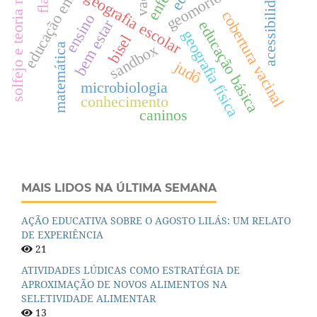
solfejo e teoria musical
educação em saúde
geomorfologia
acessibilidade
geografia escolar
cobertura vacinal
ensino
bem estar
educação básica
geografia física
bisel
sandbox
matemática
judô
microbiologia
conhecimento
caninos
MAIS LIDOS NA ÚLTIMA SEMANA
AÇÃO EDUCATIVA SOBRE O AGOSTO LILÁS: UM RELATO
DE EXPERIÊNCIA
21
ATIVIDADES LÚDICAS COMO ESTRATÉGIA DE
APROXIMAÇÃO DE NOVOS ALIMENTOS NA
SELETIVIDADE ALIMENTAR
13