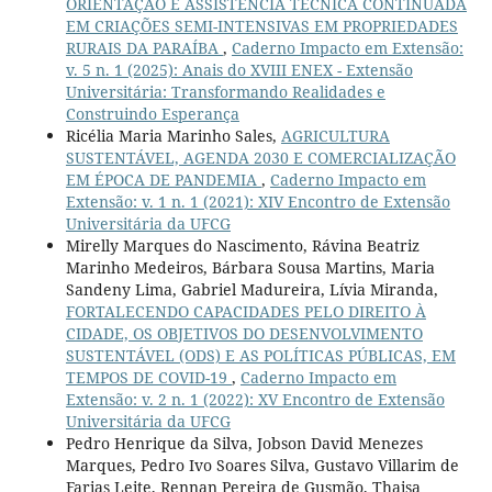
ORIENTAÇÃO E ASSISTÊNCIA TÉCNICA CONTINUADA
EM CRIAÇÕES SEMI-INTENSIVAS EM PROPRIEDADES
RURAIS DA PARAÍBA
,
Caderno Impacto em Extensão:
v. 5 n. 1 (2025): Anais do XVIII ENEX - Extensão
Universitária: Transformando Realidades e
Construindo Esperança
Ricélia Maria Marinho Sales,
AGRICULTURA
SUSTENTÁVEL, AGENDA 2030 E COMERCIALIZAÇÃO
EM ÉPOCA DE PANDEMIA
,
Caderno Impacto em
Extensão: v. 1 n. 1 (2021): XIV Encontro de Extensão
Universitária da UFCG
Mirelly Marques do Nascimento, Rávina Beatriz
Marinho Medeiros, Bárbara Sousa Martins, Maria
Sandeny Lima, Gabriel Madureira, Lívia Miranda,
FORTALECENDO CAPACIDADES PELO DIREITO À
CIDADE, OS OBJETIVOS DO DESENVOLVIMENTO
SUSTENTÁVEL (ODS) E AS POLÍTICAS PÚBLICAS, EM
TEMPOS DE COVID-19
,
Caderno Impacto em
Extensão: v. 2 n. 1 (2022): XV Encontro de Extensão
Universitária da UFCG
Pedro Henrique da Silva, Jobson David Menezes
Marques, Pedro Ivo Soares Silva, Gustavo Villarim de
Farias Leite, Rennan Pereira de Gusmão, Thaisa