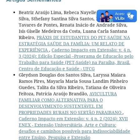
Beatriz Araújo Lima, Rebeca Nayelle Bernardo da
Silva, Sthefany Santina Silva Santos, Lucas Kerllon
Tavares de Pontes, Renata Inácio de Andrade Silva,
Isis Giselle Medeiros da Costa, Luana Carla Santana
Ribeiro,
PRÁXIS DE ESTUDANTES DO PET-SAÚDE NA
ESTRATÉGIA SAÚDE DA FAMÍLIA: UM RELATO DE
EXPERIÊNCIA
,
Caderno Impacto em Extensão: v. 4 n.
3 (2024): Edição Especial –Programa de Educação pelo
Trabalho para Saúde (PET-Saúde) na Paraíba, Brasil.
Centro de Educação e Saúde - UFCG
Gleydson Douglas dos Santos Silva, Laryssa Maiara
Ramos Pires, Mayarla Maria Sousa Landim Pinheiro
Guedes, Talita da Silva Ribeiro, Tatiana de Oliveira
Feitoza, Patrícia Araújo Brandão,
AVICULTURA
FAMILIAR COMO ALTERNATIVA PARA O
DESENVOLVIMENTO SUSTENTÁVEL EM
PROPRIEDADES RURAIS NO SERTÃO PARAIBANO
,
Caderno Impacto em Extensão: v. 4 n. 2 (2024): XVII
ENEX - Extensão Universitária, Arte e Cultura:
desafios e caminhos possíveis para indissociabilidade
entre Ensino, Pesquisa e Extensão