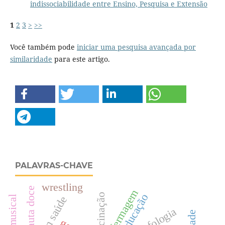
indissociabilidade entre Ensino, Pesquisa e Extensão
1
2
3
>
>>
Você também pode
iniciar uma pesquisa avançada por
similaridade
para este artigo.
PALAVRAS-CHAVE
wrestling
flauta doce
enfermagem
educação
vacinação