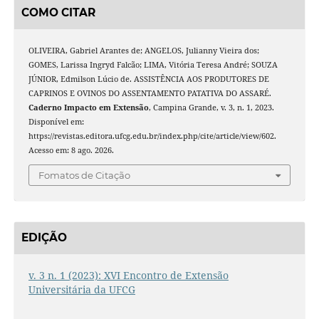
COMO CITAR
OLIVEIRA, Gabriel Arantes de; ANGELOS, Julianny Vieira dos;
GOMES, Larissa Ingryd Falcão; LIMA, Vitória Teresa André; SOUZA
JÚNIOR, Edmilson Lúcio de. ASSISTÊNCIA AOS PRODUTORES DE
CAPRINOS E OVINOS DO ASSENTAMENTO PATATIVA DO ASSARÉ.
Caderno Impacto em Extensão
, Campina Grande, v. 3, n. 1, 2023.
Disponível em:
https://revistas.editora.ufcg.edu.br/index.php/cite/article/view/602.
Acesso em: 8 ago. 2026.
Fomatos de Citação
EDIÇÃO
v. 3 n. 1 (2023): XVI Encontro de Extensão
Universitária da UFCG