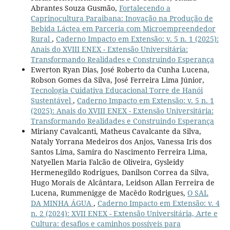
Abrantes Souza Gusmão,
Fortalecendo a
Caprinocultura Paraibana: Inovação na Produção de
Bebida Láctea em Parceria com Microempreendedor
Rural
,
Caderno Impacto em Extensão: v. 5 n. 1 (2025):
Anais do XVIII ENEX - Extensão Universitária:
Transformando Realidades e Construindo Esperança
Ewerton Ryan Dias, José Roberto da Cunha Lucena,
Robson Gomes da Silva, José Ferreira Lima Júnior,
Tecnologia Cuidativa Educacional Torre de Hanói
Sustentável
,
Caderno Impacto em Extensão: v. 5 n. 1
(2025): Anais do XVIII ENEX - Extensão Universitária:
Transformando Realidades e Construindo Esperança
Miriany Cavalcanti, Matheus Cavalcante da Silva,
Nataly Yorrana Medeiros dos Anjos, Vanessa Iris dos
Santos Lima, Samira do Nascimento Ferreira Lima,
Natyellen Maria Falcão de Oliveira, Gysleidy
Hermenegildo Rodrigues, Danilson Correa da Silva,
Hugo Morais de Alcântara, Leidson Allan Ferreira de
Lucena, Rummenigge de Macêdo Rodrigues,
O SAL
DA MINHA ÁGUA
,
Caderno Impacto em Extensão: v. 4
n. 2 (2024): XVII ENEX - Extensão Universitária, Arte e
Cultura: desafios e caminhos possíveis para