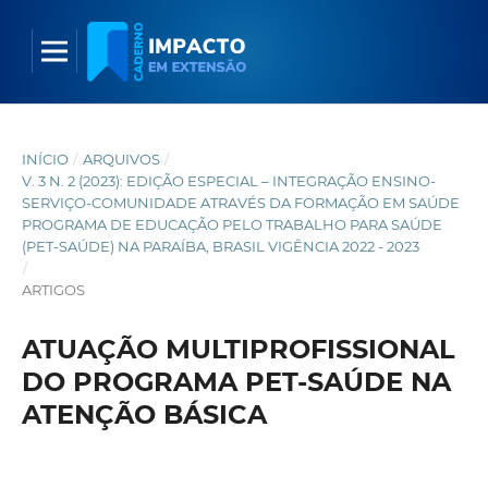
INÍCIO
/
ARQUIVOS
/
V. 3 N. 2 (2023): EDIÇÃO ESPECIAL – INTEGRAÇÃO ENSINO-
SERVIÇO-COMUNIDADE ATRAVÉS DA FORMAÇÃO EM SAÚDE
PROGRAMA DE EDUCAÇÃO PELO TRABALHO PARA SAÚDE
(PET-SAÚDE) NA PARAÍBA, BRASIL VIGÊNCIA 2022 - 2023
/
ARTIGOS
ATUAÇÃO MULTIPROFISSIONAL
DO PROGRAMA PET-SAÚDE NA
ATENÇÃO BÁSICA