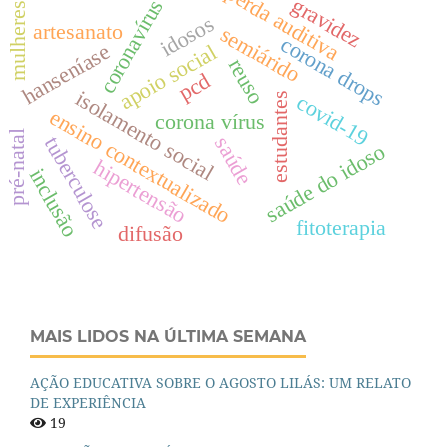
perda auditiva
gravidez
coronavírus
mulheres
idosos
artesanato
semiárido
corona drops
hanseníase
apoio social
reuso
pcd
isolamento social
covid-19
estudantes
ensino contextualizado
corona vírus
pré-natal
saúde
tuberculose
saúde do idoso
hipertensão
inclusão
fitoterapia
difusão
MAIS LIDOS NA ÚLTIMA SEMANA
AÇÃO EDUCATIVA SOBRE O AGOSTO LILÁS: UM RELATO
DE EXPERIÊNCIA
19