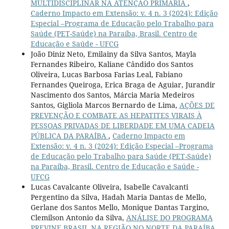
MULTIDISCIPLINAR NA ATENÇÃO PRIMÁRIA
,
Caderno Impacto em Extensão: v. 4 n. 3 (2024): Edição
Especial –Programa de Educação pelo Trabalho para
Saúde (PET-Saúde) na Paraíba, Brasil. Centro de
Educação e Saúde - UFCG
João Diniz Neto, Emilainy da Silva Santos, Mayla
Fernandes Ribeiro, Kaliane Cândido dos Santos
Oliveira, Lucas Barbosa Farias Leal, Fabiano
Fernandes Queiroga, Erica Braga de Aguiar, Jurandir
Nascimento dos Santos, Márcia Maria Medeiros
Santos, Gigliola Marcos Bernardo de Lima,
AÇÕES DE
PREVENÇÃO E COMBATE AS HEPATITES VIRAIS À
PESSOAS PRIVADAS DE LIBERDADE EM UMA CADEIA
PÚBLICA DA PARAÍBA
,
Caderno Impacto em
Extensão: v. 4 n. 3 (2024): Edição Especial –Programa
de Educação pelo Trabalho para Saúde (PET-Saúde)
na Paraíba, Brasil. Centro de Educação e Saúde -
UFCG
Lucas Cavalcante Oliveira, Isabelle Cavalcanti
Pergentino da Silva, Hadah Maria Dantas de Mello,
Gerlane dos Santos Mello, Monique Dantas Targino,
Clemilson Antonio da Silva,
ANÁLISE DO PROGRAMA
PREVINE BRASIL NA REGIÃO NO NORTE DA PARAÍBA