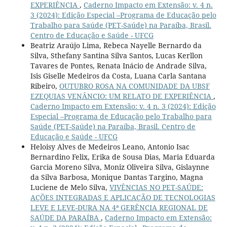
EXPERIÊNCIA
,
Caderno Impacto em Extensão: v. 4 n.
3 (2024): Edição Especial –Programa de Educação pelo
Trabalho para Saúde (PET-Saúde) na Paraíba, Brasil.
Centro de Educação e Saúde - UFCG
Beatriz Araújo Lima, Rebeca Nayelle Bernardo da
Silva, Sthefany Santina Silva Santos, Lucas Kerllon
Tavares de Pontes, Renata Inácio de Andrade Silva,
Isis Giselle Medeiros da Costa, Luana Carla Santana
Ribeiro,
OUTUBRO ROSA NA COMUNIDADE DA UBSF
EZEQUIAS VENÂNCIO: UM RELATO DE EXPERIÊNCIA
,
Caderno Impacto em Extensão: v. 4 n. 3 (2024): Edição
Especial –Programa de Educação pelo Trabalho para
Saúde (PET-Saúde) na Paraíba, Brasil. Centro de
Educação e Saúde - UFCG
Heloisy Alves de Medeiros Leano, Antonio Isac
Bernardino Felix, Erika de Sousa Dias, Maria Eduarda
Garcia Moreno Silva, Moniz Oliveira Silva, Gislaynne
da Silva Barbosa, Monique Dantas Targino, Magna
Luciene de Melo Silva,
VIVÊNCIAS NO PET-SAÚDE:
AÇÕES INTEGRADAS E APLICAÇÃO DE TECNOLOGIAS
LEVE E LEVE-DURA NA 4ª GERÊNCIA REGIONAL DE
SAÚDE DA PARAÍBA
,
Caderno Impacto em Extensão: