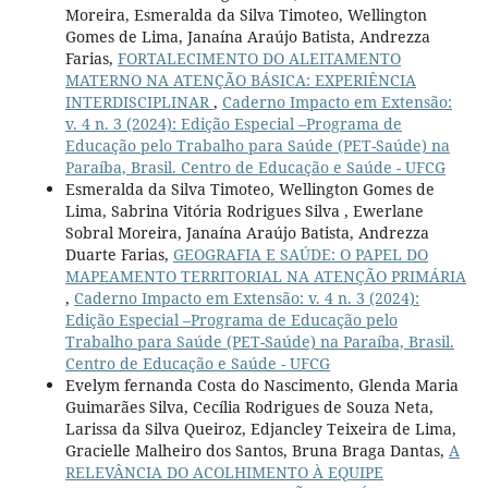
Moreira, Esmeralda da Silva Timoteo, Wellington
Gomes de Lima, Janaína Araújo Batista, Andrezza
Farias,
FORTALECIMENTO DO ALEITAMENTO
MATERNO NA ATENÇÃO BÁSICA: EXPERIÊNCIA
INTERDISCIPLINAR
,
Caderno Impacto em Extensão:
v. 4 n. 3 (2024): Edição Especial –Programa de
Educação pelo Trabalho para Saúde (PET-Saúde) na
Paraíba, Brasil. Centro de Educação e Saúde - UFCG
Esmeralda da Silva Timoteo, Wellington Gomes de
Lima, Sabrina Vitória Rodrigues Silva , Ewerlane
Sobral Moreira, Janaína Araújo Batista, Andrezza
Duarte Farias,
GEOGRAFIA E SAÚDE: O PAPEL DO
MAPEAMENTO TERRITORIAL NA ATENÇÃO PRIMÁRIA
,
Caderno Impacto em Extensão: v. 4 n. 3 (2024):
Edição Especial –Programa de Educação pelo
Trabalho para Saúde (PET-Saúde) na Paraíba, Brasil.
Centro de Educação e Saúde - UFCG
Evelym fernanda Costa do Nascimento, Glenda Maria
Guimarães Silva, Cecília Rodrigues de Souza Neta,
Larissa da Silva Queiroz, Edjancley Teixeira de Lima,
Gracielle Malheiro dos Santos, Bruna Braga Dantas,
A
RELEVÂNCIA DO ACOLHIMENTO À EQUIPE