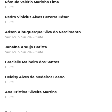
Rômulo Valério Marinho Lima
UFCG
Pedro Vinicius Alves Bezerra César
UFCG
Adson Albuquerque Silva do Nascimento
Sec. Mun. Saúde - Cuité
Janaína Araujo Batista
Sec. Mun. Saúde - Cuité
Gracielle Malheiro dos Santos
UFCG
Heloisy Alves de Medeiros Leano
UFCG
Ana Cristina Silveira Martins
UFCG