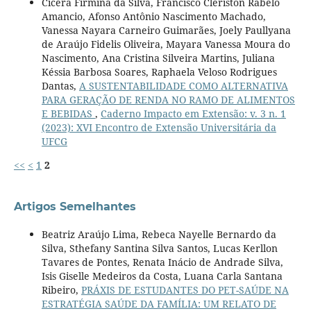
Cícera Firmina da Silva, Francisco Clériston Rabelo
Amancio, Afonso Antônio Nascimento Machado,
Vanessa Nayara Carneiro Guimarães, Joely Paullyana
de Araújo Fidelis Oliveira, Mayara Vanessa Moura do
Nascimento, Ana Cristina Silveira Martins, Juliana
Késsia Barbosa Soares, Raphaela Veloso Rodrigues
Dantas,
A SUSTENTABILIDADE COMO ALTERNATIVA
PARA GERAÇÃO DE RENDA NO RAMO DE ALIMENTOS
E BEBIDAS
,
Caderno Impacto em Extensão: v. 3 n. 1
(2023): XVI Encontro de Extensão Universitária da
UFCG
<<
<
1
2
Artigos Semelhantes
Beatriz Araújo Lima, Rebeca Nayelle Bernardo da
Silva, Sthefany Santina Silva Santos, Lucas Kerllon
Tavares de Pontes, Renata Inácio de Andrade Silva,
Isis Giselle Medeiros da Costa, Luana Carla Santana
Ribeiro,
PRÁXIS DE ESTUDANTES DO PET-SAÚDE NA
ESTRATÉGIA SAÚDE DA FAMÍLIA: UM RELATO DE