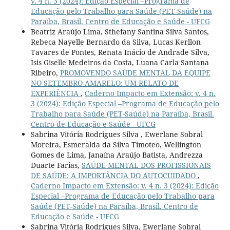
v. 4 n. 3 (2024): Edição Especial –Programa de
Educação pelo Trabalho para Saúde (PET-Saúde) na
Paraíba, Brasil. Centro de Educação e Saúde - UFCG
Beatriz Araújo Lima, Sthefany Santina Silva Santos,
Rebeca Nayelle Bernardo da Silva, Lucas Kerllon
Tavares de Pontes, Renata Inácio de Andrade Silva,
Isis Giselle Medeiros da Costa, Luana Carla Santana
Ribeiro,
PROMOVENDO SAÚDE MENTAL DA EQUIPE
NO SETEMBRO AMARELO: UM RELATO DE
EXPERIÊNCIA
,
Caderno Impacto em Extensão: v. 4 n.
3 (2024): Edição Especial –Programa de Educação pelo
Trabalho para Saúde (PET-Saúde) na Paraíba, Brasil.
Centro de Educação e Saúde - UFCG
Sabrina Vitória Rodrigues Silva , Ewerlane Sobral
Moreira, Esmeralda da Silva Timoteo, Wellington
Gomes de Lima, Janaína Araújo Batista, Andrezza
Duarte Farias,
SAÚDE MENTAL DOS PROFISSIONAIS
DE SAÚDE: A IMPORTÂNCIA DO AUTOCUIDADO
,
Caderno Impacto em Extensão: v. 4 n. 3 (2024): Edição
Especial –Programa de Educação pelo Trabalho para
Saúde (PET-Saúde) na Paraíba, Brasil. Centro de
Educação e Saúde - UFCG
Sabrina Vitória Rodrigues Silva, Ewerlane Sobral