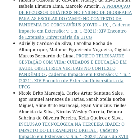
Isabela Limeira Lima, Marcelo Amorin,
A PRODUÇÃO
DE RECURSOS DIDÁTICOS NO ENSINO DE GEOGRAFIA
PARA AS ESCOLAS DO CAMPO NO CONTEXTO DA
PANDEMIA DO CORONAVÍRUS (COVID – 19)
,
Caderno
Impacto em Extensão: v. 1 n. 1 (2021): XIV Encontro
de Extensão Universitária da UFCG
Adrielly Cardoso da Silva, Carolina Rocha de
Albuquerque, Matheus Figueiredo Nogueira, Gigliola
Marcos Bernardo de Lima,
PROJETO TELESSAÚDE
GESTAÇÃO COM VIDA: CUIDADOS E EDUCAÇÃO EM
SAÚDE OBSTÉTRICA VIRTUAIS NO CONTEXTO
PANDÊMICO
,
Caderno Impacto em Extensão: v. 1 n. 1
(2021): XIV Encontro de Extensão Universitária da
UFCG
Nicole Brito Maracajá, Carlos Artur Santana Sales,
Igor Samuel Menezes de Farias, Sarah Stella Borba
Miguel, Aline Brito Maracajá, Ryan Vinnícius Tielles
Almeida da Silva, Nicolas Wesley Correia, Débora
Sabrina de Oliveira Pereira, Keila Queiroz e Silva,
INCLUSÃO TECNOLÓGICA NA TERCEIRA IDADE: O
IMPACTO DO LETRAMENTO DIGITAL
,
Caderno
Impacto em Extensão: v. 5 n. 1 (2025): Anais do XVIII