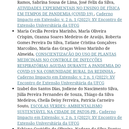
Ramos, Sabrina Sousa de Lima, José Felix da Silva,
ATIVIDADES EXPERIMENTAIS NO ENSINO DE FÍSICA
EM TEMPOS DE PANDEMIA (COVID 19)
,
Caderno
Impacto em Extensão: v. 2 n. 1 (2022): XV Encontro de
Extensão Universitária da UFCG
Maria Cecília Pereira Marinho, Marla Oliveira
Crispim, Ozanna Soares Medeiros de Araújo, Roberta
Gomes Pereira Da Silva, Tatiane Cristina Gonçalves
Marcolino, Maria das Graças Veloso Marinho de
Almeida,
CONSCIENTIZAÇÃO DO USO DE PLANTAS
MEDICINAIS NO CONTROLE DE INFECÇÕES
RESPIRATÓRIAS AGUDAS DURANTE A PANDEMIA DO
COVID-19 NA COMUNIDADE RURAL DA REDINHA
,
Caderno Impacto em Extensão: v. 2 n. 1 (2022): XV
Encontro de Extensão Universitária da UFCG
Izabel dos Santos Dias, Jodiene do Nascimento Silva,
Júlia Pereira Fernandes de Souza, Thiago da Silva
Medeiros, Cheila Deisy Ferreira, Patrícia Carneiro
Souto,
ESCOLAS VERDES: AMBIENTALISMO
SUSTENTÁVEL NA CIDADE DE PATOS-PB
,
Caderno
Impacto em Extensão: v. 2 n. 1 (2022): XV Encontro de
Extensão Universitária da UFCG
Fabiano Custódio de Oliveira, Nadege da Silva Dantas,