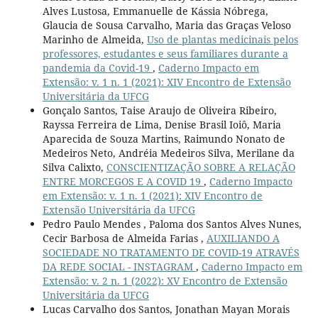
Alves Lustosa, Emmanuelle de Kássia Nóbrega,
Glaucia de Sousa Carvalho, Maria das Graças Veloso
Marinho de Almeida,
Uso de plantas medicinais pelos
professores, estudantes e seus familiares durante a
pandemia da Covid-19
,
Caderno Impacto em
Extensão: v. 1 n. 1 (2021): XIV Encontro de Extensão
Universitária da UFCG
Gonçalo Santos, Taise Araujo de Oliveira Ribeiro,
Rayssa Ferreira de Lima, Denise Brasil Ioiô, Maria
Aparecida de Souza Martins, Raimundo Nonato de
Medeiros Neto, Andréia Medeiros Silva, Merilane da
Silva Calixto,
CONSCIENTIZAÇÃO SOBRE A RELAÇÃO
ENTRE MORCEGOS E A COVID 19
,
Caderno Impacto
em Extensão: v. 1 n. 1 (2021): XIV Encontro de
Extensão Universitária da UFCG
Pedro Paulo Mendes , Paloma dos Santos Alves Nunes,
Cecir Barbosa de Almeida Farias ,
AUXILIANDO A
SOCIEDADE NO TRATAMENTO DE COVID-19 ATRAVÉS
DA REDE SOCIAL - INSTAGRAM
,
Caderno Impacto em
Extensão: v. 2 n. 1 (2022): XV Encontro de Extensão
Universitária da UFCG
Lucas Carvalho dos Santos, Jonathan Mayan Morais