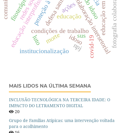
saúde do idoso
educação em saúde
proteção à saúde
comunicação
educação interprofissional
defesa sanitária
redes sociais
fotografia colaborativa
fitoterápicos
colaboração intersetorial
ações
educação
condições de trabalho
morte
sus
idoso
luto
covid-19
npj
institucionalização
MAIS LIDOS NA ÚLTIMA SEMANA
INCLUSÃO TECNOLÓGICA NA TERCEIRA IDADE: O
IMPACTO DO LETRAMENTO DIGITAL
20
Grupo de Famílias Atípicas: uma intervenção voltada
para o acolhimento
16