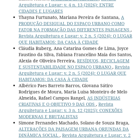
Arquitetura e Lugar: v. 4 n. 13 (2026): ENTRE
CIDADES E LUGARES
Thayna Furtunato, Mariana Pereira de Santana,
A
PRODUÇÃO DESIGUAL DO ESPAÇO URBANO COMO
FATOR NA FORMAÇÃO DAS DIFERENTES PAISAGENS
,
Revista Arquitetura e Lugar: v. 2 n. 5 (2024): O LUGAR
QUE HABITAMOS: DA CASA À CIDADE
Cláudia Ruberg, Ana Catarina Gomes de Lima, Joyce
Faustino da Silva, Fabiana Francelino Maia dos Santos,
Alexia de Oliveira Ferreira,
RESÍDUOS, RECICLAGEM
E SUSTENTABILIDADE NO ESPAÇO URBANO
,
Revista
Arquitetura e Lugar: v. 2 n. 5 (2024): O LUGAR QUE
HABITAMOS: DA CASA À CIDADE
Albérico Paes Barreto Barros, Giovana Sátiro
Rodrigues de Moura, Maria Luisa Monteiro de Melo
Almeida, Rafael Campos Rangel,
AS INDÚSTRIAS
CRIATIVAS E O OBJETIVO 9 DAS ODS
,
Revista
Arquitetura e Lugar: v. 3 n. 12 (2025): CONEXÕES
MODERNAS E BRUTALISTAS
Simone Fernandes Machado, Solano de Souza Braga,
ALTERAÇÕES DA PAISAGEM URBANA ORIUNDAS DA
DINÂMICA SOCIAL
,
Revista Arquitetura e Lugar: v. 2