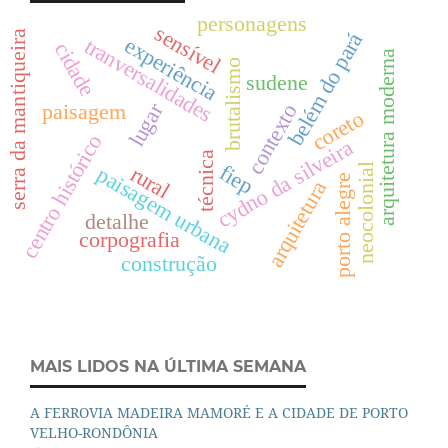
personagens
sensível
belém do pará
serra da mantiqueira
experiência
tranversalidades
cidade
arquitetura moderna
brutalismo
sudene
lugar
paisagem
contexto
coreto
centro histórico
cydno da silveira
técnica
fiep
neocolonial
rural
paisagem urbana
porto alegre
arquitetura
detalhe
corpografia
construção
MAIS LIDOS NA ÚLTIMA SEMANA
A FERROVIA MADEIRA MAMORÉ E A CIDADE DE PORTO
VELHO-RONDÔNIA