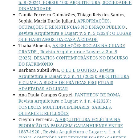
n. 8 (2024): BORSOI 100: ARQUITETURA, SOCIEDADE E
DINAMICIDADE
Camila Ferreira Guimarães, Thiago Reis dos Santos,
Sophia Mariá Durão Juliani,
APROPRIAÇÕES,
OCUPAÇÕES E RESISTÊNCIAS NO ESPAÇO PÚBLICO
,
Revista Arquitetura e Lugar: v. 2 n. 5 (2024): O LUGAR
QUE HABITAMOS: DA CASA À CIDADE
Thalia Almeida,
AS RELAÇÕES SOCIAIS NA CIDADE
GRANDE
,
Revista Arquitetura e Lugar: v. 3 n. 9
(2025): DESAFIOS CONTEMPORÂNEOS NO DISCURSO
DO PATRIMÔNIO
Barbara Subtil Piva,
O EU E O OUTRO
,
Revista
Arquitetura e Lugar: v. 3 n. 11 (2025): ARQUITETURA
E CLIMA: A BUSCA DE PRÁTICAS PROJETUAIS
ADAPTADAS AO LUGAR
Ana Paula Campos Gurgel,
PANTHEON DE ROMA
,
Revista Arquitetura e Lugar: v. 1 n. 4 (2023):
CONEXÕES MULTIDISCIPLINARES: SABERES,
OLHARES E REFLEXÕES
Cleyton Ferreira,
A ARQUITETURA ECLÉTICA NA
PRODUÇÃO DA PAISAGEM GARANHUENSE ENTRE
1887-1920
,
Revista Arquitetura e Lugar: v. 1 n. 4
(2023): CONEXÕES MULTIDISCIPLINARES: SABERES,