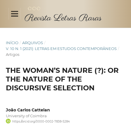
INÍCIO
/
ARQUIVOS
/
V. 10 N. 1 (2021): LETRAS EM ESTUDOS CONTEMPORÂNEOS
/
Artigos
THE WOMAN’S NATURE (?): OR
THE NATURE OF THE
DISCURSIVE SELECTION
João Carlos Cattelan
University of Coimbra
https://orcid.org/0000-0002-7838-5284