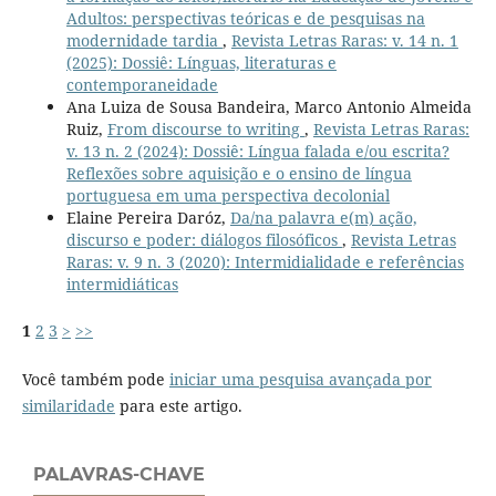
Adultos: perspectivas teóricas e de pesquisas na
modernidade tardia
,
Revista Letras Raras: v. 14 n. 1
(2025): Dossiê: Línguas, literaturas e
contemporaneidade
Ana Luiza de Sousa Bandeira, Marco Antonio Almeida
Ruiz,
From discourse to writing
,
Revista Letras Raras:
v. 13 n. 2 (2024): Dossiê: Língua falada e/ou escrita?
Reflexões sobre aquisição e o ensino de língua
portuguesa em uma perspectiva decolonial
Elaine Pereira Daróz,
Da/na palavra e(m) ação,
discurso e poder: diálogos filosóficos
,
Revista Letras
Raras: v. 9 n. 3 (2020): Intermidialidade e referências
intermidiáticas
1
2
3
>
>>
Você também pode
iniciar uma pesquisa avançada por
similaridade
para este artigo.
PALAVRAS-CHAVE