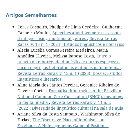
Artigos Semelhantes
Ceres Carneiro, Phelipe de Lima Cerdeira, Guilherme
Carneiro Montes,
Speeches about women: classroom
strategies using multimodal genres
,
Revista Letras
Raras: v. 13 n. 1 (2024): Estudos linguísticos e literários
Alécia Lucélia Gomes Pereira Medeiros, Maria
Angélica Oliveira, Melissa Raposo Costa,
Entre o
quarto da empregada doméstica e outros espaços: o
corpo negro, as heterotopias e utopias na pandemia
,
Revista Letras Raras: v. 15 n. 1 (2026): Dossiê: Estudos
linguísticos e literários
Aline Maria dos Santos Pereira, Gerenice Ribeiro de
Oliveira Cortes,
Formative Itineraries in the Brazilian
National Common Core Curriculum (BNCC): meanings
in digital media
,
Revista Letras Raras: v. 11 n. 2
(2022): Diversidade linguístico-cultural na sala de aula
Ariane Silva da Costa Sampaio , Washington Silva de
Farias ,
The Discursive Place of feminisms on
Facebook: A Heterogeneous Game of Positions
,