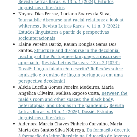
Revista Letras Raras: v. 13 n. 1 (2024): Estudos
linguísticos e literários
Nayara Dias Ferraz, Luciana Soares da Silva,
Journalistic discourse and racial relations: a look at
whiteness
,
Revista Letras Raras: v. 11 n. 3 (2022):
Estudos linguísticos a partir de perspectivas
sociointeracionais
Elaine Pereira Daróz, Kauan Douglas Gama Dos
Santos,
Structure and discourse in the decolonial
teaching of the Portuguese language: a discursive
approach
,
Revista Letras Raras: v. 13 n. 2 (2024):
Dossiê: Língua falada e/ou escrita? Reflexões sobre
aquisição e o ensino de língua portuguesa em uma
perspectiva decolonial
Alécia Lucélia Gomes Pereira Medeiros, Maria
Angélica Oliveira, Melissa Raposo Costa,
Between the
maid's room and other spaces: the Black body,
heterotopias, and utopias in the pandemic
,
Revista
Letras Raras: v. 15 n. 1 (2026): Dossiê: Estudos
linguísticos e literários
Aldenora Márcia Chaves Pinheiro Carvalho, Maria
Marta dos Santos Silva Nóbrega,
Da formação docente
à formação do leitor/literário na Educação de Jovens e