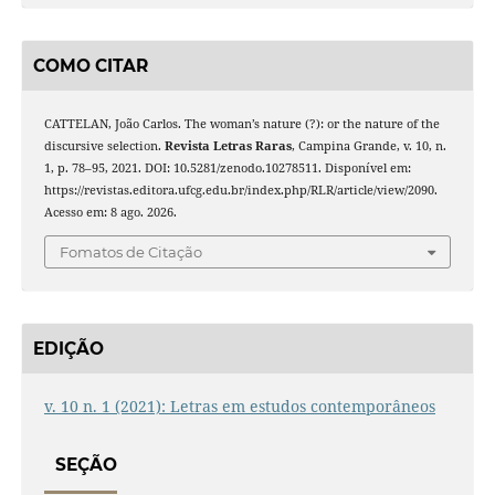
COMO CITAR
CATTELAN, João Carlos. The woman’s nature (?): or the nature of the
discursive selection.
Revista Letras Raras
, Campina Grande, v. 10, n.
1, p. 78–95, 2021. DOI: 10.5281/zenodo.10278511. Disponível em:
https://revistas.editora.ufcg.edu.br/index.php/RLR/article/view/2090.
Acesso em: 8 ago. 2026.
Fomatos de Citação
EDIÇÃO
v. 10 n. 1 (2021): Letras em estudos contemporâneos
SEÇÃO