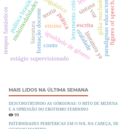
política brasileira
paradigmas educacionais
letramento crítico
linguística
gilka machado.
multimodalidades
figures of speech.
sintaxe
teoria
tempos fantásticos
voz
formação docente
prática
literatura
escrita
ensino
oralidade
igualdade de gênero
literatura ya
conto
estágio supervisionado
MAIS LIDOS NA ÚLTIMA SEMANA
DESCONSTRUINDO AS GÓRGONAS: O MITO DE MEDUSA
E A OPRESSÃO DO EROTISMO FEMININO
99
PATERNIDADES PERIFÉRICAS EM O SOL NA CABEÇA, DE