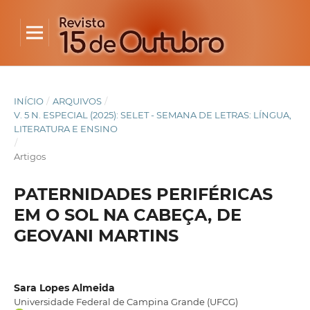
INÍCIO
/
ARQUIVOS
/
V. 5 N. ESPECIAL (2025): SELET - SEMANA DE LETRAS: LÍNGUA,
LITERATURA E ENSINO
/
Artigos
PATERNIDADES PERIFÉRICAS
EM O SOL NA CABEÇA, DE
GEOVANI MARTINS
Sara Lopes Almeida
Universidade Federal de Campina Grande (UFCG)