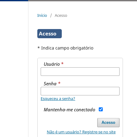
Início
/
Acesso
Acesso
* Indica campo obrigatório
Usuário
*
Senha
*
Esqueceu a senha?
Mantenha-me conectado
Acesso
Não é um usuário? Registre-se no site