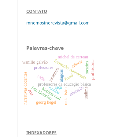
CONTATO
mnemosinerevista@gmail.com
Palavras-chave
michel de certeau
formação continuada
ciência
profhistória
wanillo galvão
tocatins
professores
tocantins
alagoas
narrativas docentes
freud
rádio
professores da educação básica
raça
educação
escolas
fato histórico
história oral
undime
metafísica
arte
georg hegel
INDEXADORES