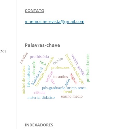
CONTATO
mnemosinerevista@gmail.com
Palavras-chave
tras
tocatins
histórias da educação
wanillo galvão
profissão docente
profhistória
formação continuada
escolas
raça
educação
professores
fato histórico
michel de certeau
história oral
undime
alagoas
tocantins
arte
rádio
pós-graduação stricto sensu
freud
ciência
ensino médio
material didático
INDEXADORES