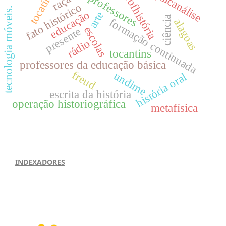
profhistória
psicanálise
tocatins
professores
raça
fato histórico
tecnologia móveis.
educação
arte
ciência
formação continuada
alagoas
escolas
presente
rádio
tocantins
professores da educação básica
freud
undime
história oral
escrita da história
operação historiográfica
metafísica
INDEXADORES