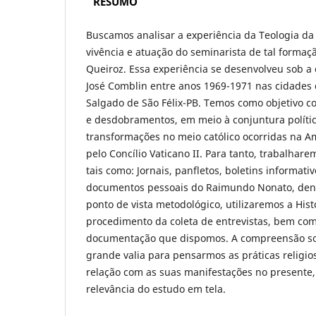
RESUMO
Buscamos analisar a experiência da Teologia da 
vivência e atuação do seminarista de tal forma
Queiroz. Essa experiência se desenvolveu sob 
José Comblin entre anos 1969-1971 nas cidades
Salgado de São Félix-PB. Temos como objetivo c
e desdobramentos, em meio à conjuntura polític
transformações no meio católico ocorridas na A
pelo Concílio Vaticano II. Para tanto, trabalhar
tais como: Jornais, panfletos, boletins informati
documentos pessoais do Raimundo Nonato, dentr
ponto de vista metodológico, utilizaremos a Hist
procedimento da coleta de entrevistas, bem co
documentação que dispomos. A compreensão sob
grande valia para pensarmos as práticas religios
relação com as suas manifestações no presente, f
relevância do estudo em tela.