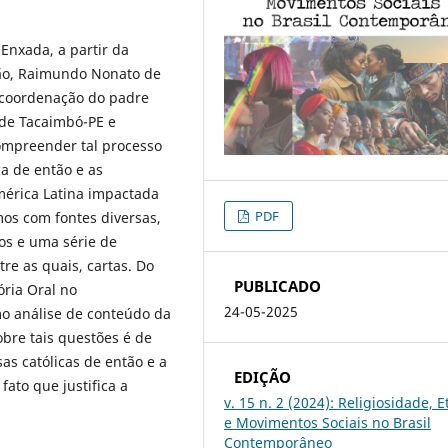
Enxada, a partir da
ção, Raimundo Nonato de
a coordenação do padre
 de Tacaimbó-PE e
ompreender tal processo
a de então e as
mérica Latina impactada
PDF
emos com fontes diversas,
vos e uma série de
e as quais, cartas. Do
PUBLICADO
ória Oral no
24-05-2025
mo análise de conteúdo da
re tais questões é de
as católicas de então e a
EDIÇÃO
ato que justifica a
v. 15 n. 2 (2024): Religiosidade, E
e Movimentos Sociais no Brasil
Contemporâneo