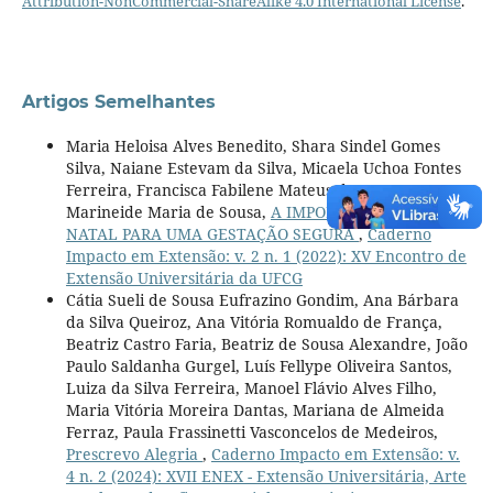
Attribution-NonCommercial-ShareAlike 4.0 International License
.
Artigos Semelhantes
Maria Heloisa Alves Benedito, Shara Sindel Gomes
Silva, Naiane Estevam da Silva, Micaela Uchoa Fontes
Ferreira, Francisca Fabilene Mateus de Sousa,
Marineide Maria de Sousa,
A IMPORTÂNCIA DO PRÉ-
NATAL PARA UMA GESTAÇÃO SEGURA
,
Caderno
Impacto em Extensão: v. 2 n. 1 (2022): XV Encontro de
Extensão Universitária da UFCG
Cátia Sueli de Sousa Eufrazino Gondim, Ana Bárbara
da Silva Queiroz, Ana Vitória Romualdo de França,
Beatriz Castro Faria, Beatriz de Sousa Alexandre, João
Paulo Saldanha Gurgel, Luís Fellype Oliveira Santos,
Luiza da Silva Ferreira, Manoel Flávio Alves Filho,
Maria Vitória Moreira Dantas, Mariana de Almeida
Ferraz, Paula Frassinetti Vasconcelos de Medeiros,
Prescrevo Alegria
,
Caderno Impacto em Extensão: v.
4 n. 2 (2024): XVII ENEX - Extensão Universitária, Arte