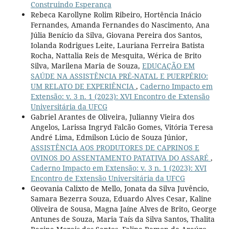
Construindo Esperança
Rebeca Karollyne Rolim Ribeiro, Hortência Inácio
Fernandes, Amanda Fernandes do Nascimento, Ana
Júlia Benício da Silva, Giovana Pereira dos Santos,
Iolanda Rodrigues Leite, Lauriana Ferreira Batista
Rocha, Nattalia Reis de Mesquita, Wérica de Brito
Silva, Marilena Maria de Souza,
EDUCAÇÃO EM
SAÚDE NA ASSISTÊNCIA PRÉ-NATAL E PUERPÉRIO:
UM RELATO DE EXPERIÊNCIA
,
Caderno Impacto em
Extensão: v. 3 n. 1 (2023): XVI Encontro de Extensão
Universitária da UFCG
Gabriel Arantes de Oliveira, Julianny Vieira dos
Angelos, Larissa Ingryd Falcão Gomes, Vitória Teresa
André Lima, Edmilson Lúcio de Souza Júnior,
ASSISTÊNCIA AOS PRODUTORES DE CAPRINOS E
OVINOS DO ASSENTAMENTO PATATIVA DO ASSARÉ
,
Caderno Impacto em Extensão: v. 3 n. 1 (2023): XVI
Encontro de Extensão Universitária da UFCG
Geovania Calixto de Mello, Jonata da Silva Juvêncio,
Samara Bezerra Souza, Eduardo Alves Cesar, Kaline
Oliveira de Sousa, Magna Jaíne Alves de Brito, George
Antunes de Souza, Maria Taís da Silva Santos, Thalita