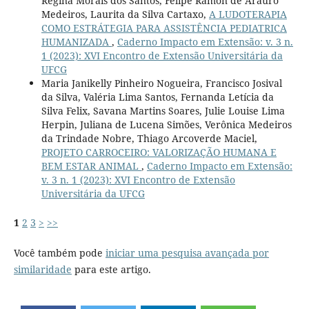
Regina Morais dos Santos, Felipe Ramon de Araúro
Medeiros, Laurita da Silva Cartaxo,
A LUDOTERAPIA
COMO ESTRÁTEGIA PARA ASSISTÊNCIA PEDIATRICA
HUMANIZADA
,
Caderno Impacto em Extensão: v. 3 n.
1 (2023): XVI Encontro de Extensão Universitária da
UFCG
Maria Janikelly Pinheiro Nogueira, Francisco Josival
da Silva, Valéria Lima Santos, Fernanda Letícia da
Silva Felix, Savana Martins Soares, Julie Louise Lima
Herpin, Juliana de Lucena Simões, Verônica Medeiros
da Trindade Nobre, Thiago Arcoverde Maciel,
PROJETO CARROCEIRO: VALORIZAÇÃO HUMANA E
BEM ESTAR ANIMAL
,
Caderno Impacto em Extensão:
v. 3 n. 1 (2023): XVI Encontro de Extensão
Universitária da UFCG
1
2
3
>
>>
Você também pode
iniciar uma pesquisa avançada por
similaridade
para este artigo.