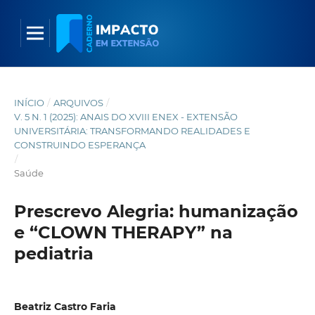
INÍCIO
/
ARQUIVOS
/
V. 5 N. 1 (2025): ANAIS DO XVIII ENEX - EXTENSÃO
UNIVERSITÁRIA: TRANSFORMANDO REALIDADES E
CONSTRUINDO ESPERANÇA
/
Saúde
Prescrevo Alegria: humanização
e “CLOWN THERAPY” na
pediatria
Beatriz Castro Faria