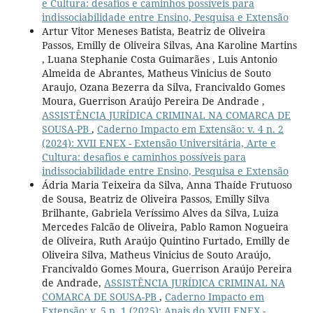
e Cultura: desafios e caminhos possíveis para
indissociabilidade entre Ensino, Pesquisa e Extensão
Artur Vitor Meneses Batista, Beatriz de Oliveira
Passos, Emilly de Oliveira Silvas, Ana Karoline Martins
, Luana Stephanie Costa Guimarães , Luis Antonio
Almeida de Abrantes, Matheus Vinicius de Souto
Araujo, Ozana Bezerra da Silva, Francivaldo Gomes
Moura, Guerrison Araújo Pereira De Andrade ,
ASSISTÊNCIA JURÍDICA CRIMINAL NA COMARCA DE
SOUSA-PB
,
Caderno Impacto em Extensão: v. 4 n. 2
(2024): XVII ENEX - Extensão Universitária, Arte e
Cultura: desafios e caminhos possíveis para
indissociabilidade entre Ensino, Pesquisa e Extensão
Ádria Maria Teixeira da Silva, Anna Thaíde Frutuoso
de Sousa, Beatriz de Oliveira Passos, Emilly Silva
Brilhante, Gabriela Veríssimo Alves da Silva, Luiza
Mercedes Falcão de Oliveira, Pablo Ramon Nogueira
de Oliveira, Ruth Araújo Quintino Furtado, Emilly de
Oliveira Silva, Matheus Vinicius de Souto Araújo,
Francivaldo Gomes Moura, Guerrison Araújo Pereira
de Andrade,
ASSISTÊNCIA JURÍDICA CRIMINAL NA
COMARCA DE SOUSA-PB
,
Caderno Impacto em
Extensão: v. 5 n. 1 (2025): Anais do XVIII ENEX -