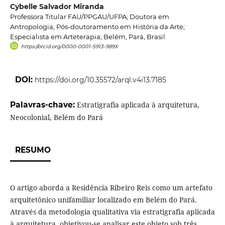
Cybelle Salvador Miranda
Professora Titular FAU/PPGAU/UFPA; Doutora em
Antropologia; Pós-doutoramento em História da Arte;
Especialista em Arteterapia; Belém, Pará, Brasil
https://orcid.org/0000-0001-5913-989X
DOI:
https://doi.org/10.35572/arql.v4i13.7185
Palavras-chave:
Estratigrafia aplicada à arquitetura,
Neocolonial, Belém do Pará
RESUMO
O artigo aborda a Residência Ribeiro Reis como um artefato
arquitetônico unifamiliar localizado em Belém do Pará.
Através da metodologia qualitativa via estratigrafia aplicada
à arquitetura, objetivou-se analisar este objeto sob três