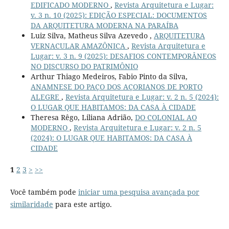
EDIFICADO MODERNO
,
Revista Arquitetura e Lugar:
v. 3 n. 10 (2025): EDIÇÃO ESPECIAL: DOCUMENTOS
DA ARQUITETURA MODERNA NA PARAÍBA
Luiz Silva, Matheus Silva Azevedo ,
ARQUITETURA
VERNACULAR AMAZÔNICA
,
Revista Arquitetura e
Lugar: v. 3 n. 9 (2025): DESAFIOS CONTEMPORÂNEOS
NO DISCURSO DO PATRIMÔNIO
Arthur Thiago Medeiros, Fabio Pinto da Silva,
ANAMNESE DO PAÇO DOS AÇORIANOS DE PORTO
ALEGRE
,
Revista Arquitetura e Lugar: v. 2 n. 5 (2024):
O LUGAR QUE HABITAMOS: DA CASA À CIDADE
Theresa Rêgo, Liliana Adrião,
DO COLONIAL AO
MODERNO
,
Revista Arquitetura e Lugar: v. 2 n. 5
(2024): O LUGAR QUE HABITAMOS: DA CASA À
CIDADE
1
2
3
>
>>
Você também pode
iniciar uma pesquisa avançada por
similaridade
para este artigo.