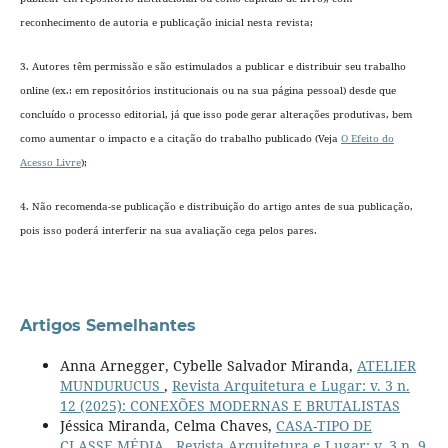
reconhecimento de autoria e publicação inicial nesta revista;
3. Autores têm permissão e são estimulados a publicar e distribuir seu trabalho
online (ex.: em repositórios institucionais ou na sua página pessoal) desde que
concluído o processo editorial
, já que isso pode gerar alterações produtivas, bem
como aumentar o impacto e a citação do trabalho publicado (Veja
O Efeito do
Acesso Livre
);
4. Não recomenda-se publicação e distribuição do artigo antes de sua publicação,
pois isso poderá interferir na sua avaliação cega pelos pares.
Artigos Semelhantes
Anna Arnegger, Cybelle Salvador Miranda,
ATELIER
MUNDURUCUS
,
Revista Arquitetura e Lugar: v. 3 n.
12 (2025): CONEXÕES MODERNAS E BRUTALISTAS
Jéssica Miranda, Celma Chaves,
CASA-TIPO DE
CLASSE MÉDIA
,
Revista Arquitetura e Lugar: v. 3 n. 9