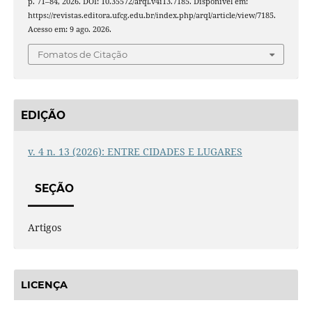
p. 71–84, 2026. DOI: 10.35572/arql.v4i13.7185. Disponível em:
https://revistas.editora.ufcg.edu.br/index.php/arql/article/view/7185.
Acesso em: 9 ago. 2026.
Fomatos de Citação
EDIÇÃO
v. 4 n. 13 (2026): ENTRE CIDADES E LUGARES
SEÇÃO
Artigos
LICENÇA