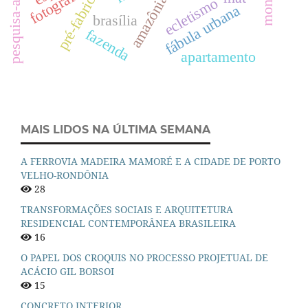
pré-fabricação
pesquisa-ação
fotografia
amazônia
ecletismo
fábula urbana
brasília
fazenda
apartamento
MAIS LIDOS NA ÚLTIMA SEMANA
A FERROVIA MADEIRA MAMORÉ E A CIDADE DE PORTO
VELHO-RONDÔNIA
28
TRANSFORMAÇÕES SOCIAIS E ARQUITETURA
RESIDENCIAL CONTEMPORÂNEA BRASILEIRA
16
O PAPEL DOS CROQUIS NO PROCESSO PROJETUAL DE
ACÁCIO GIL BORSOI
15
CONCRETO INTERIOR