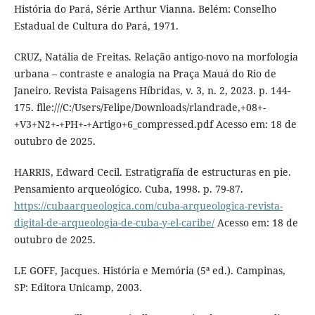
História do Pará, Série Arthur Vianna. Belém: Conselho
Estadual de Cultura do Pará, 1971.
CRUZ, Natália de Freitas. Relação antigo-novo na morfologia
urbana – contraste e analogia na Praça Mauá do Rio de
Janeiro. Revista Paisagens Híbridas, v. 3, n. 2, 2023. p. 144-
175. file:///C:/Users/Felipe/Downloads/rlandrade,+08+-
+V3+N2+-+PH+-+Artigo+6_compressed.pdf Acesso em: 18 de
outubro de 2025.
HARRIS, Edward Cecil. Estratigrafía de estructuras en pie.
Pensamiento arqueológico. Cuba, 1998. p. 79-87.
https://cubaarqueologica.com/cuba-arqueologica-revista-
digital-de-arqueologia-de-cuba-y-el-caribe/
Acesso em: 18 de
outubro de 2025.
LE GOFF, Jacques. História e Memória (5ª ed.). Campinas,
SP: Editora Unicamp, 2003.