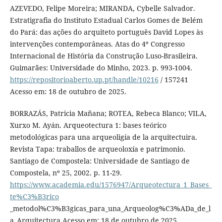
AZEVEDO, Felipe Moreira; MIRANDA, Cybelle Salvador.
Estratigrafia do Instituto Estadual Carlos Gomes de Belém
do Pará: das ações do arquiteto português David Lopes às
intervenções contemporâneas. Atas do 4º Congresso
Internacional de História da Construção Luso-Brasileira.
Guimarães: Universidade do Minho, 2023. p. 993-1004.
https://repositorioaberto.up.pt/handle/10216
/ 157241
Acesso em: 18 de outubro de 2025.
BORRAZÁS, Patricia Mañana; ROTEA, Rebeca Blanco; VILA,
Xurxo M. Ayán. Arqueotectura 1: bases teórico
metodológicas para una arqueoligía de la arquitectuira.
Revista Tapa: traballos de arqueoloxía e patrimonio.
Santiago de Compostela: Universidade de Santiago de
Compostela, nº 25, 2002. p. 11-29.
https://www.academia.edu/1576947/Arqueotectura_1_Bases_
te%C3%B3rico
_metodol%C3%B3gicas_para_una_Arqueolog%C3%ADa_de_l
a_Arquitectura Acesso em: 18 de outubro de 2025.