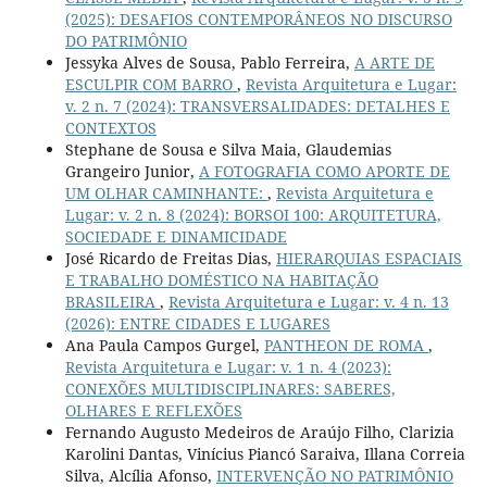
(2025): DESAFIOS CONTEMPORÂNEOS NO DISCURSO
DO PATRIMÔNIO
Jessyka Alves de Sousa, Pablo Ferreira,
A ARTE DE
ESCULPIR COM BARRO
,
Revista Arquitetura e Lugar:
v. 2 n. 7 (2024): TRANSVERSALIDADES: DETALHES E
CONTEXTOS
Stephane de Sousa e Silva Maia, Glaudemias
Grangeiro Junior,
A FOTOGRAFIA COMO APORTE DE
UM OLHAR CAMINHANTE:
,
Revista Arquitetura e
Lugar: v. 2 n. 8 (2024): BORSOI 100: ARQUITETURA,
SOCIEDADE E DINAMICIDADE
José Ricardo de Freitas Dias,
HIERARQUIAS ESPACIAIS
E TRABALHO DOMÉSTICO NA HABITAÇÃO
BRASILEIRA
,
Revista Arquitetura e Lugar: v. 4 n. 13
(2026): ENTRE CIDADES E LUGARES
Ana Paula Campos Gurgel,
PANTHEON DE ROMA
,
Revista Arquitetura e Lugar: v. 1 n. 4 (2023):
CONEXÕES MULTIDISCIPLINARES: SABERES,
OLHARES E REFLEXÕES
Fernando Augusto Medeiros de Araújo Filho, Clarizia
Karolini Dantas, Vinícius Piancó Saraiva, Illana Correia
Silva, Alcília Afonso,
INTERVENÇÃO NO PATRIMÔNIO