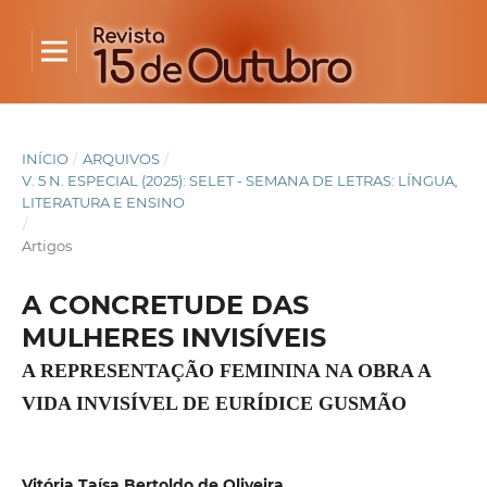
INÍCIO
/
ARQUIVOS
/
V. 5 N. ESPECIAL (2025): SELET - SEMANA DE LETRAS: LÍNGUA,
LITERATURA E ENSINO
/
Artigos
A CONCRETUDE DAS
MULHERES INVISÍVEIS
A REPRESENTAÇÃO FEMININA NA OBRA A
VIDA INVISÍVEL DE EURÍDICE GUSMÃO
Vitória Taísa Bertoldo de Oliveira