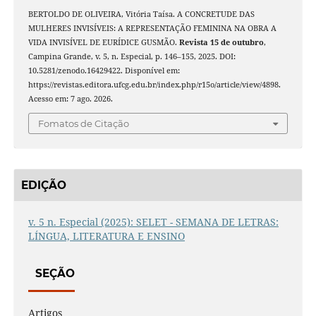
BERTOLDO DE OLIVEIRA, Vitória Taísa. A CONCRETUDE DAS
MULHERES INVISÍVEIS: A REPRESENTAÇÃO FEMININA NA OBRA A
VIDA INVISÍVEL DE EURÍDICE GUSMÃO.
Revista 15 de outubro
,
Campina Grande, v. 5, n. Especial, p. 146–155, 2025. DOI:
10.5281/zenodo.16429422. Disponível em:
https://revistas.editora.ufcg.edu.br/index.php/r15o/article/view/4898.
Acesso em: 7 ago. 2026.
Fomatos de Citação
EDIÇÃO
v. 5 n. Especial (2025): SELET - SEMANA DE LETRAS:
LÍNGUA, LITERATURA E ENSINO
SEÇÃO
Artigos