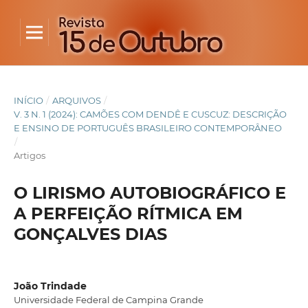
INÍCIO
/
ARQUIVOS
/
V. 3 N. 1 (2024): CAMÕES COM DENDÊ E CUSCUZ: DESCRIÇÃO
E ENSINO DE PORTUGUÊS BRASILEIRO CONTEMPORÂNEO
/
Artigos
O LIRISMO AUTOBIOGRÁFICO E
A PERFEIÇÃO RÍTMICA EM
GONÇALVES DIAS
João Trindade
Universidade Federal de Campina Grande