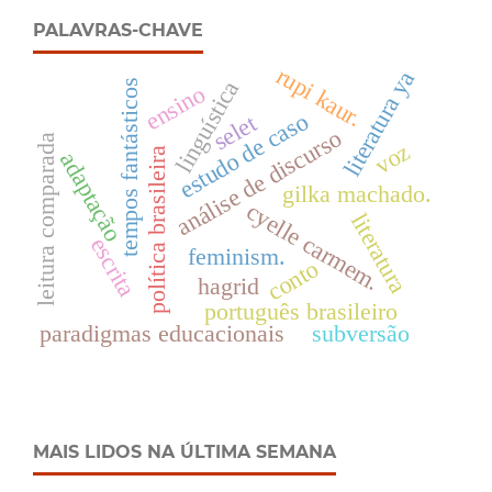
PALAVRAS-CHAVE
rupi kaur.
literatura ya
linguística
tempos fantásticos
ensino
estudo de caso
selet
análise de discurso
leitura comparada
voz
política brasileira
adaptação
gilka machado.
cyelle carmem.
literatura
escrita
feminism.
conto
hagrid
português brasileiro
paradigmas educacionais
subversão
MAIS LIDOS NA ÚLTIMA SEMANA