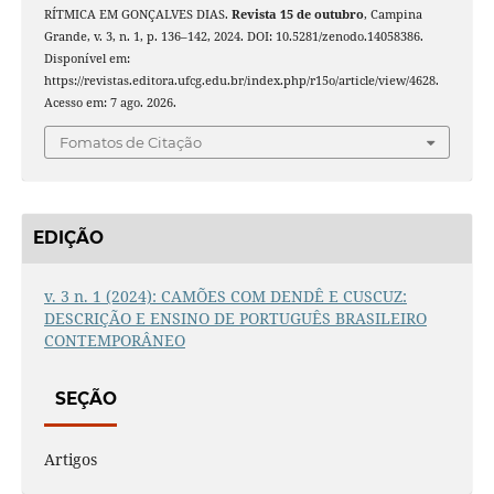
RÍTMICA EM GONÇALVES DIAS.
Revista 15 de outubro
, Campina
Grande, v. 3, n. 1, p. 136–142, 2024. DOI: 10.5281/zenodo.14058386.
Disponível em:
https://revistas.editora.ufcg.edu.br/index.php/r15o/article/view/4628.
Acesso em: 7 ago. 2026.
Fomatos de Citação
EDIÇÃO
v. 3 n. 1 (2024): CAMÕES COM DENDÊ E CUSCUZ:
DESCRIÇÃO E ENSINO DE PORTUGUÊS BRASILEIRO
CONTEMPORÂNEO
SEÇÃO
Artigos