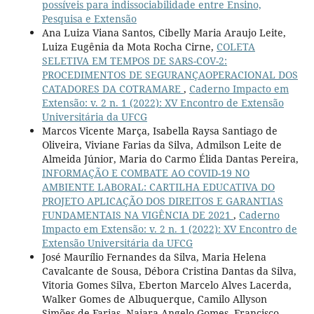
possíveis para indissociabilidade entre Ensino,
Pesquisa e Extensão
Ana Luiza Viana Santos, Cibelly Maria Araujo Leite,
Luiza Eugênia da Mota Rocha Cirne,
COLETA
SELETIVA EM TEMPOS DE SARS-COV-2:
PROCEDIMENTOS DE SEGURANÇAOPERACIONAL DOS
CATADORES DA COTRAMARE
,
Caderno Impacto em
Extensão: v. 2 n. 1 (2022): XV Encontro de Extensão
Universitária da UFCG
Marcos Vicente Marça, Isabella Raysa Santiago de
Oliveira, Viviane Farias da Silva, Admilson Leite de
Almeida Júnior, Maria do Carmo Élida Dantas Pereira,
INFORMAÇÃO E COMBATE AO COVID-19 NO
AMBIENTE LABORAL: CARTILHA EDUCATIVA DO
PROJETO APLICAÇÃO DOS DIREITOS E GARANTIAS
FUNDAMENTAIS NA VIGÊNCIA DE 2021
,
Caderno
Impacto em Extensão: v. 2 n. 1 (2022): XV Encontro de
Extensão Universitária da UFCG
José Maurílio Fernandes da Silva, Maria Helena
Cavalcante de Sousa, Débora Cristina Dantas da Silva,
Vitoria Gomes Silva, Eberton Marcelo Alves Lacerda,
Walker Gomes de Albuquerque, Camilo Allyson
Simões de Farias, Naiara Angelo Gomes, Francisco