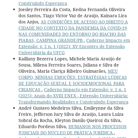
Construindo Esperança
Joesley Ferreira da Costa, Kedna Fernanda Oliveira
dos Santos, Tiago Victor Vaz de Araújo, Kainara Lira
dos Anjos,
AS CONDIÇÕES DE ACESSO AO DIREITO A
CIDADE NO CONTEXTO DA PANDEMIA DA COVID-19
NAS COMUNIDADES DO ENTORNO DO RIACHO DAS
PIABAS, CAMPINA GRANDE/PB
,
Caderno Impacto em
Extensão: v. 2 n. 1 (2022): XV Encontro de Extensão
Universitária da UFCG
Kaillany Bezerra Lopes, Michele Maria Araújo de
Sousa, Milena Ferreira Soares, Juliana e Silva de
Oliveira, Maria Clariça Ribeiro Guimarães,
MEU
CORPO, MINHAS EMOÇÕES: ESTRATÉGIAS LÚDICAS
DE EDUCAÇÃO SEXUAL E SOCIOEMOCIONAL PARA
CRIANÇAS
,
Caderno Impacto em Extensão: v. 5 n. 1
(2025): Anais do XVIII ENEX - Extensão Universitária:
Transformando Realidades e Construindo Esperança
André Gustavo Medeiros Silva, Emileynne da Silva
Freire, Jefferson Iury Silva de Araújo, Laura Luiza
Sobral da Rocha, Kleyton Danilo Queiroz da Silva,
Eduardo Pordeus Silva,
HUMANOS NOS PROCESSOS
JUDICIAIS DO NÚCLEO DE PRÁTICA JURÍDICA
,