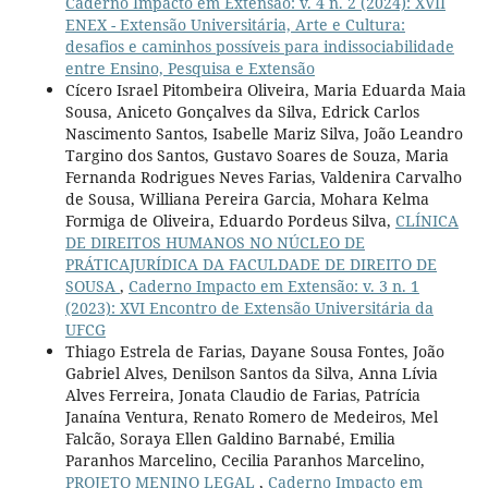
Caderno Impacto em Extensão: v. 4 n. 2 (2024): XVII
ENEX - Extensão Universitária, Arte e Cultura:
desafios e caminhos possíveis para indissociabilidade
entre Ensino, Pesquisa e Extensão
Cícero Israel Pitombeira Oliveira, Maria Eduarda Maia
Sousa, Aniceto Gonçalves da Silva, Edrick Carlos
Nascimento Santos, Isabelle Mariz Silva, João Leandro
Targino dos Santos, Gustavo Soares de Souza, Maria
Fernanda Rodrigues Neves Farias, Valdenira Carvalho
de Sousa, Williana Pereira Garcia, Mohara Kelma
Formiga de Oliveira, Eduardo Pordeus Silva,
CLÍNICA
DE DIREITOS HUMANOS NO NÚCLEO DE
PRÁTICAJURÍDICA DA FACULDADE DE DIREITO DE
SOUSA
,
Caderno Impacto em Extensão: v. 3 n. 1
(2023): XVI Encontro de Extensão Universitária da
UFCG
Thiago Estrela de Farias, Dayane Sousa Fontes, João
Gabriel Alves, Denilson Santos da Silva, Anna Lívia
Alves Ferreira, Jonata Claudio de Farias, Patrícia
Janaína Ventura, Renato Romero de Medeiros, Mel
Falcão, Soraya Ellen Galdino Barnabé, Emilia
Paranhos Marcelino, Cecilia Paranhos Marcelino,
PROJETO MENINO LEGAL
,
Caderno Impacto em