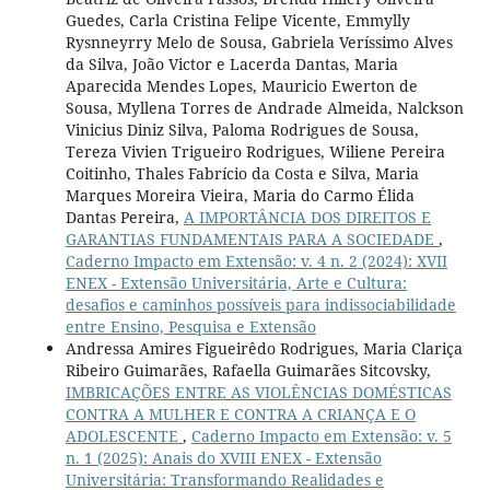
Guedes, Carla Cristina Felipe Vicente, Emmylly
Rysnneyrry Melo de Sousa, Gabriela Veríssimo Alves
da Silva, João Victor e Lacerda Dantas, Maria
Aparecida Mendes Lopes, Mauricio Ewerton de
Sousa, Myllena Torres de Andrade Almeida, Nalckson
Vinicius Diniz Silva, Paloma Rodrigues de Sousa,
Tereza Vivien Trigueiro Rodrigues, Wiliene Pereira
Coitinho, Thales Fabrício da Costa e Silva, Maria
Marques Moreira Vieira, Maria do Carmo Élida
Dantas Pereira,
A IMPORTÂNCIA DOS DIREITOS E
GARANTIAS FUNDAMENTAIS PARA A SOCIEDADE
,
Caderno Impacto em Extensão: v. 4 n. 2 (2024): XVII
ENEX - Extensão Universitária, Arte e Cultura:
desafios e caminhos possíveis para indissociabilidade
entre Ensino, Pesquisa e Extensão
Andressa Amires Figueirêdo Rodrigues, Maria Clariça
Ribeiro Guimarães, Rafaella Guimarães Sitcovsky,
IMBRICAÇÕES ENTRE AS VIOLÊNCIAS DOMÉSTICAS
CONTRA A MULHER E CONTRA A CRIANÇA E O
ADOLESCENTE
,
Caderno Impacto em Extensão: v. 5
n. 1 (2025): Anais do XVIII ENEX - Extensão
Universitária: Transformando Realidades e