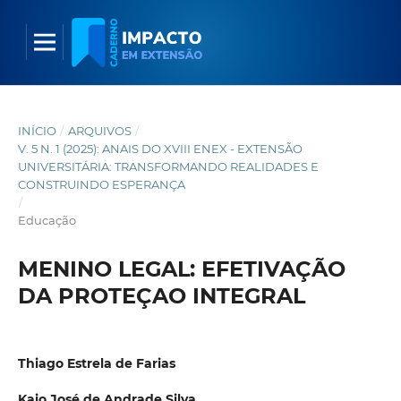
INÍCIO
/
ARQUIVOS
/
V. 5 N. 1 (2025): ANAIS DO XVIII ENEX - EXTENSÃO
UNIVERSITÁRIA: TRANSFORMANDO REALIDADES E
CONSTRUINDO ESPERANÇA
/
Educação
MENINO LEGAL: EFETIVAÇÃO
DA PROTEÇAO INTEGRAL
Thiago Estrela de Farias
Kaio José de Andrade Silva