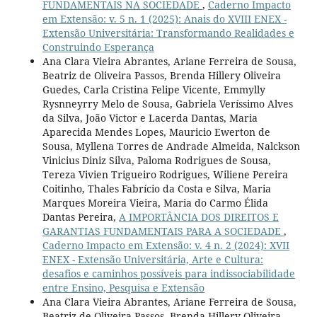
FUNDAMENTAIS NA SOCIEDADE
,
Caderno Impacto
em Extensão: v. 5 n. 1 (2025): Anais do XVIII ENEX -
Extensão Universitária: Transformando Realidades e
Construindo Esperança
Ana Clara Vieira Abrantes, Ariane Ferreira de Sousa,
Beatriz de Oliveira Passos, Brenda Hillery Oliveira
Guedes, Carla Cristina Felipe Vicente, Emmylly
Rysnneyrry Melo de Sousa, Gabriela Veríssimo Alves
da Silva, João Victor e Lacerda Dantas, Maria
Aparecida Mendes Lopes, Mauricio Ewerton de
Sousa, Myllena Torres de Andrade Almeida, Nalckson
Vinicius Diniz Silva, Paloma Rodrigues de Sousa,
Tereza Vivien Trigueiro Rodrigues, Wiliene Pereira
Coitinho, Thales Fabrício da Costa e Silva, Maria
Marques Moreira Vieira, Maria do Carmo Élida
Dantas Pereira,
A IMPORTÂNCIA DOS DIREITOS E
GARANTIAS FUNDAMENTAIS PARA A SOCIEDADE
,
Caderno Impacto em Extensão: v. 4 n. 2 (2024): XVII
ENEX - Extensão Universitária, Arte e Cultura:
desafios e caminhos possíveis para indissociabilidade
entre Ensino, Pesquisa e Extensão
Ana Clara Vieira Abrantes, Ariane Ferreira de Sousa,
Beatriz de Oliveira Passos, Brenda Hillery Oliveira