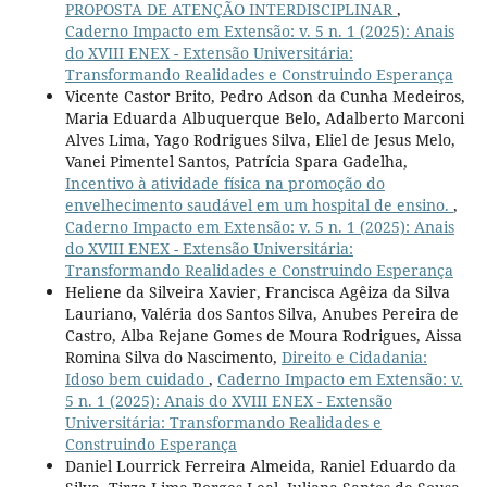
PROPOSTA DE ATENÇÃO INTERDISCIPLINAR
,
Caderno Impacto em Extensão: v. 5 n. 1 (2025): Anais
do XVIII ENEX - Extensão Universitária:
Transformando Realidades e Construindo Esperança
Vicente Castor Brito, Pedro Adson da Cunha Medeiros,
Maria Eduarda Albuquerque Belo, Adalberto Marconi
Alves Lima, Yago Rodrigues Silva, Eliel de Jesus Melo,
Vanei Pimentel Santos, Patrícia Spara Gadelha,
Incentivo à atividade física na promoção do
envelhecimento saudável em um hospital de ensino.
,
Caderno Impacto em Extensão: v. 5 n. 1 (2025): Anais
do XVIII ENEX - Extensão Universitária:
Transformando Realidades e Construindo Esperança
Heliene da Silveira Xavier, Francisca Agêiza da Silva
Lauriano, Valéria dos Santos Silva, Anubes Pereira de
Castro, Alba Rejane Gomes de Moura Rodrigues, Aissa
Romina Silva do Nascimento,
Direito e Cidadania:
Idoso bem cuidado
,
Caderno Impacto em Extensão: v.
5 n. 1 (2025): Anais do XVIII ENEX - Extensão
Universitária: Transformando Realidades e
Construindo Esperança
Daniel Lourrick Ferreira Almeida, Raniel Eduardo da