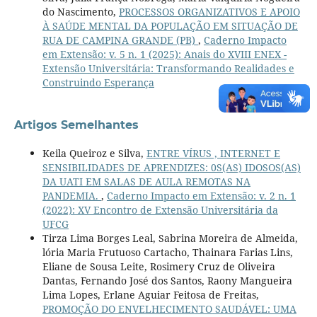
do Nascimento,
PROCESSOS ORGANIZATIVOS E APOIO
À SAÚDE MENTAL DA POPULAÇÃO EM SITUAÇÃO DE
RUA DE CAMPINA GRANDE (PB)
,
Caderno Impacto
em Extensão: v. 5 n. 1 (2025): Anais do XVIII ENEX -
Extensão Universitária: Transformando Realidades e
Construindo Esperança
Artigos Semelhantes
Keila Queiroz e Silva,
ENTRE VÍRUS , INTERNET E
SENSIBILIDADES DE APRENDIZES: 0S(AS) IDOSOS(AS)
DA UATI EM SALAS DE AULA REMOTAS NA
PANDEMIA.
,
Caderno Impacto em Extensão: v. 2 n. 1
(2022): XV Encontro de Extensão Universitária da
UFCG
Tirza Lima Borges Leal, Sabrina Moreira de Almeida,
lória Maria Frutuoso Cartacho, Thainara Farias Lins,
Eliane de Sousa Leite, Rosimery Cruz de Oliveira
Dantas, Fernando José dos Santos, Raony Mangueira
Lima Lopes, Erlane Aguiar Feitosa de Freitas,
PROMOÇÃO DO ENVELHECIMENTO SAUDÁVEL: UMA