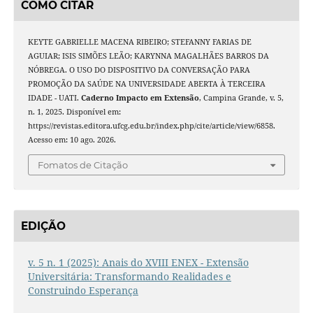
COMO CITAR
KEYTE GABRIELLE MACENA RIBEIRO; STEFANNY FARIAS DE
AGUIAR; ISIS SIMÕES LEÃO; KARYNNA MAGALHÃES BARROS DA
NÓBREGA. O USO DO DISPOSITIVO DA CONVERSAÇÃO PARA
PROMOÇÃO DA SAÚDE NA UNIVERSIDADE ABERTA À TERCEIRA
IDADE - UATI.
Caderno Impacto em Extensão
, Campina Grande, v. 5,
n. 1, 2025. Disponível em:
https://revistas.editora.ufcg.edu.br/index.php/cite/article/view/6858.
Acesso em: 10 ago. 2026.
Fomatos de Citação
EDIÇÃO
v. 5 n. 1 (2025): Anais do XVIII ENEX - Extensão
Universitária: Transformando Realidades e
Construindo Esperança