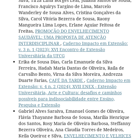
Silva, Tirza Lima Borges Leal, Juliana Santos de Sousa,
Francisco Aquirys Targino de Lima, Marcelo
Wanderley de Sousa Alves, Cristina Gonçalves da
Silva, Carol Vitória Bezerra de Sousa, Raony
Mangueira Lima Lopes, Erlane Aguiar Feitosa de
Freitas,
PROMOÇÃO DO ENVELHECIMENTO
SAUDÁVEL: UMA PROPOSTA DE ATENÇÃO
INTERDISCIPLINAR
,
Caderno Impacto em Extensão:
v. 3 n. 1 (2023): XVI Encontro de Extensão
Universitária da UFCG
Erika de Sousa Dias, Carla Emanuele da Silva
Ferreira, Hadah Maria Dantas de Oliveira, Raíla de
Carvalho Bento, Virna da Silva Moreira, Andrezza
Duarte Farias,
CAFÉ DA TARDE
,
Caderno Impacto em
Extensão: v. 4 n. 2 (2024): XVII ENEX - Extensão
Universitária, Arte e Cultura: desafios e caminhos
possíveis para indissociabilidade entre Ensino,
Pesquisa e Extensão
Gabriel Alves Saraiva, Emanuel Gomes de Oliveira,
Flávia Thayanne Barbosa de Sousa, Marília Henrique
dos Santos, Rosy Maria de Oliveira Barbosa, Steffanny
Bezerra Oliveira, Ana Claudia Torres de Medeiros,
Keila Queiroz e Silva,
ENVELHECIMENTO E VELHICES