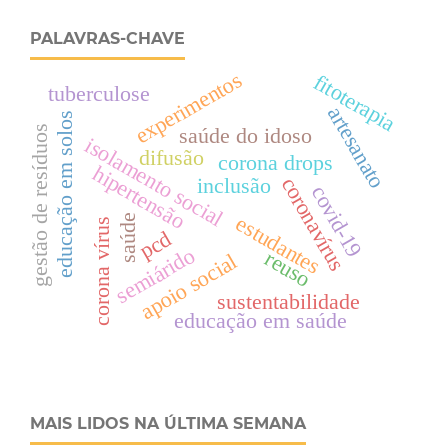
PALAVRAS-CHAVE
experimentos
fitoterapia
tuberculose
artesanato
educação em solos
saúde do idoso
gestão de resíduos
isolamento social
difusão
corona drops
hipertensão
coronavírus
inclusão
covid-19
estudantes
saúde
corona vírus
pcd
semiárido
reuso
apoio social
sustentabilidade
educação em saúde
MAIS LIDOS NA ÚLTIMA SEMANA