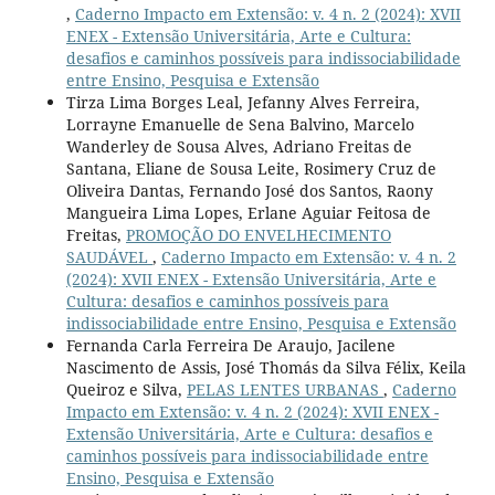
,
Caderno Impacto em Extensão: v. 4 n. 2 (2024): XVII
ENEX - Extensão Universitária, Arte e Cultura:
desafios e caminhos possíveis para indissociabilidade
entre Ensino, Pesquisa e Extensão
Tirza Lima Borges Leal, Jefanny Alves Ferreira,
Lorrayne Emanuelle de Sena Balvino, Marcelo
Wanderley de Sousa Alves, Adriano Freitas de
Santana, Eliane de Sousa Leite, Rosimery Cruz de
Oliveira Dantas, Fernando José dos Santos, Raony
Mangueira Lima Lopes, Erlane Aguiar Feitosa de
Freitas,
PROMOÇÃO DO ENVELHECIMENTO
SAUDÁVEL
,
Caderno Impacto em Extensão: v. 4 n. 2
(2024): XVII ENEX - Extensão Universitária, Arte e
Cultura: desafios e caminhos possíveis para
indissociabilidade entre Ensino, Pesquisa e Extensão
Fernanda Carla Ferreira De Araujo, Jacilene
Nascimento de Assis, José Thomás da Silva Félix, Keila
Queiroz e Silva,
PELAS LENTES URBANAS
,
Caderno
Impacto em Extensão: v. 4 n. 2 (2024): XVII ENEX -
Extensão Universitária, Arte e Cultura: desafios e
caminhos possíveis para indissociabilidade entre
Ensino, Pesquisa e Extensão