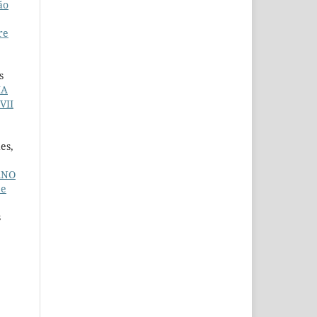
ão
re
s
MA
VII
es,
ANO
 e
s