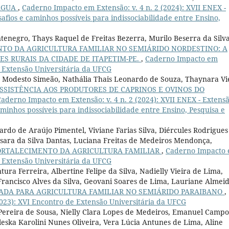
ÁGUA
,
Caderno Impacto em Extensão: v. 4 n. 2 (2024): XVII ENEX -
safios e caminhos possíveis para indissociabilidade entre Ensino,
tenegro, Thays Raquel de Freitas Bezerra, Murilo Beserra da Silva
TO DA AGRICULTURA FAMILIAR NO SEMIÁRIDO NORDESTINO: A
S RURAIS DA CIDADE DE ITAPETIM-PE.
,
Caderno Impacto em
de Extensão Universitária da UFCG
r Modesto Simeão, Nathália Thais Leonardo de Souza, Thaynara Vi
SSISTÊNCIA AOS PRODUTORES DE CAPRINOS E OVINOS DO
aderno Impacto em Extensão: v. 4 n. 2 (2024): XVII ENEX - Extens
caminhos possíveis para indissociabilidade entre Ensino, Pesquisa e
ardo de Araújo Pimentel, Viviane Farias Silva, Diércules Rodrigues
ussara da Silva Dantas, Luciana Freitas de Medeiros Mendonça,
ORTALECIMENTO DA AGRICULTURA FAMILIAR
,
Caderno Impacto
de Extensão Universitária da UFCG
ura Ferreira, Albertine Felipe da Silva, Nadielly Vieira de Lima,
, Francisco Alves da Silva, Geovani Soares de Lima, Lauriane Almei
GADA PARA AGRICULTURA FAMILIAR NO SEMIÁRIDO PARAIBANO
,
2023): XVI Encontro de Extensão Universitária da UFCG
Pereira de Sousa, Nielly Clara Lopes de Medeiros, Emanuel Campo
eska Karolini Nunes Oliveira, Vera Lúcia Antunes de Lima, Aline