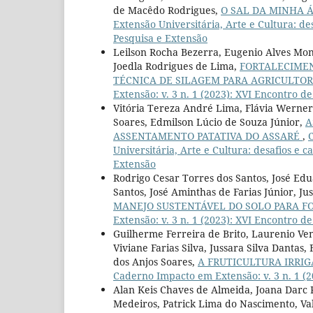
de Macêdo Rodrigues,
O SAL DA MINHA 
Extensão Universitária, Arte e Cultura: de
Pesquisa e Extensão
Leilson Rocha Bezerra, Eugenio Alves Mon
Joedla Rodrigues de Lima,
FORTALECIMEN
TÉCNICA DE SILAGEM PARA AGRICULTORE
Extensão: v. 3 n. 1 (2023): XVI Encontro 
Vitória Tereza André Lima, Flávia Werne
Soares, Edmilson Lúcio de Souza Júnior,
A
ASSENTAMENTO PATATIVA DO ASSARÉ
,
C
Universitária, Arte e Cultura: desafios e 
Extensão
Rodrigo Cesar Torres dos Santos, José Edu
Santos, José Aminthas de Farias Júnior, J
MANEJO SUSTENTÁVEL DO SOLO PARA F
Extensão: v. 3 n. 1 (2023): XVI Encontro 
Guilherme Ferreira de Brito, Laurenio Vent
Viviane Farias Silva, Jussara Silva Dantas
dos Anjos Soares,
A FRUTICULTURA IRRI
Caderno Impacto em Extensão: v. 3 n. 1 (
Alan Keis Chaves de Almeida, Joana Darc 
Medeiros, Patrick Lima do Nascimento, Val