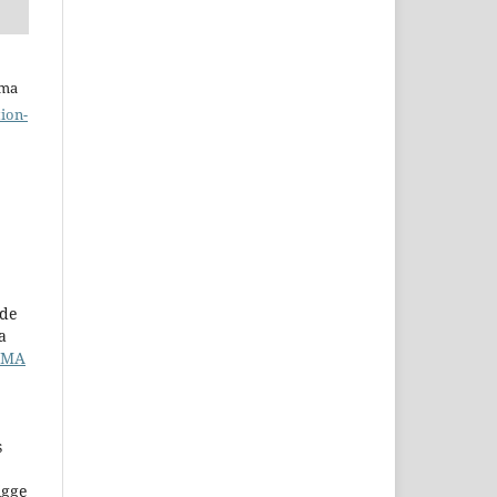
uma
ion-
 de
a
EMA
s
igge