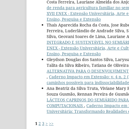
Costa Ferreira, Lauriane Almeida dos Anj
de renda para agricultura familiar no se
XVII ENEX - Extensão Universitária, Arte e
Ensino, Pesquisa e Extensão
Thais Aparecida Rocha da Costa, Jose Rube
Ferreira, Luderlândio de Andrade Silva, 
Silva, Geovani Soares de Lima, Lauriane 
INTEGRADO E SUSTENTÁVEL NO SEMIÁR
ENEX - Extensão Universitária, Arte e Cult
Ensino, Pesquisa e Extensão
Gleydson Douglas dos Santos Silva, Larys
Talita da Silva Ribeiro, Tatiana de Oliveir
ALTERNATIVA PARA O DESENVOLVIMENT
,
Caderno Impacto em Extensão: v. 4 n. 2 (2
caminhos possíveis para indissociabilidad
Ana Beatriz da Silva Truta, Viviane Mary P
Souza Gusmão, Rennan Pereira de Gusmã
LÁCTEOS CAPRINOS DO SEMIÁRIDO PAR
COMPUTACIONAIS
,
Caderno Impacto em Ex
Universitária: Transformando Realidades
1
2
3
>
>>